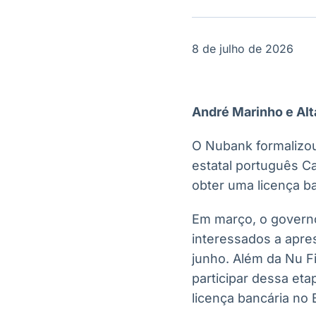
OTC
Datafeed
Plataforma para
APIs para
negociação de
integração de
8 de julho de 2026
ativos
conteúdos e
Soluções de
dados
Tecnologia
Broadcast
Broadcast
André Marinho e Alt
Radar
Fundos
Monitoramento
A melhor
O Nubank formalizou
inteligente de
plataforma para
notícias e
analisar fundos
estatal português C
conteúdos
de investimento
obter uma licença ba
no Brasil
Em março, o governo
interessados a apre
junho. Além da Nu F
participar dessa eta
licença bancária no B