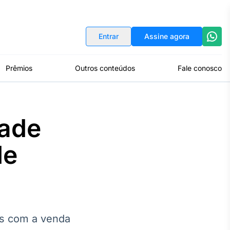
Indicadores
Conversor de Moedas
Entrar
Assine agora
Prêmios
Outros conteúdos
Fale conosco
dade
de
es com a venda