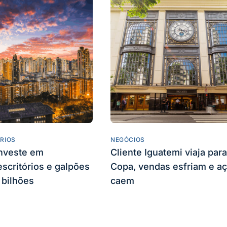
ÁRIOS
NEGÓCIOS
nveste em
Cliente Iguatemi viaja para
scritórios e galpões
Copa, vendas esfriam e a
 bilhões
caem