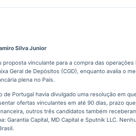
Ticker
Widgets
Wallboard
Curadoria
Cotações e
Componentes
Conteúdos e
Curadoria de
headlines de
para conteúdos e
dados para
conteúdos
notícias
funcionalidades
displays e telas
noticiosos
IA
BroadFast
Gestão de
Tokenização
amiro Silva Junior
Investimentos
de ativos
Em breve
Em breve
Em breve
Em breve
 proposta vinculante para a compra das operações b
aixa Geral de Depósitos (CGD), enquanto avalia o m
ncária plena no País.
 de Portugal havia divulgado uma resolução em qu
sentar ofertas vinculantes em até 90 dias, prazo qu
inanceira, outros três candidatos também receberam
pa: Garantia Capital, MD Capital e Sputnik LLC. Nen
rasil.