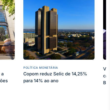
POLÍTICA MONETÁRIA
Vej
 a
Copom reduz Selic de 14,25%
can
ções
para 14% ao ano
Bo