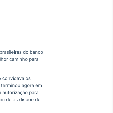
Crédito
Em breve
rasileiras do banco
elhor caminho para
e convidava os
e terminou agora em
 autorização para
hum deles dispõe de