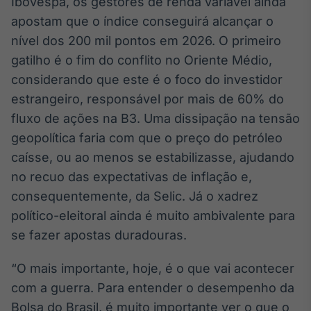
Ibovespa, os gestores de renda variável ainda
Broadcast
White Label
apostam que o índice conseguirá alcançar o
Plataforma para
nível dos 200 mil pontos em 2026. O primeiro
conteúdos
gatilho é o fim do conflito no Oriente Médio,
personalizados
Soluções de Dados
considerando que este é o foco do investidor
e Conteúdos
estrangeiro, responsável por mais de 60% do
Broadcast
fluxo de ações na B3. Uma dissipação na tensão
OTC
geopolítica faria com que o preço do petróleo
Plataforma para
caísse, ou ao menos se estabilizasse, ajudando
negociação de
ativos
no recuo das expectativas de inflação e,
consequentemente, da Selic. Já o xadrez
político-eleitoral ainda é muito ambivalente para
Broadcast
Datafeed
se fazer apostas duradouras.
APIs para
integração de
“O mais importante, hoje, é o que vai acontecer
conteúdos e
com a guerra. Para entender o desempenho da
dados
Bolsa do Brasil, é muito importante ver o que o