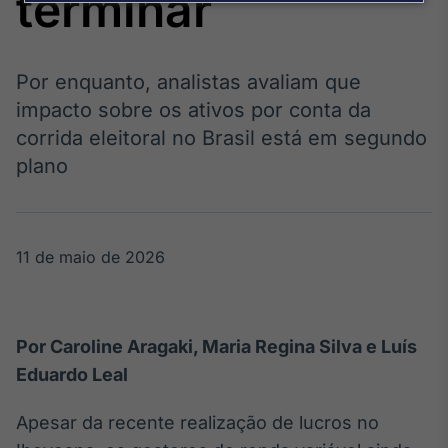
terminar
Broadcast
Agro
Tudo sobre o
agronegócio
Por enquanto, analistas avaliam que
impacto sobre os ativos por conta da
corrida eleitoral no Brasil está em segundo
Broadcast
plano
Político
Os bastidores da
política em
tempo real
11 de maio de 2026
Broadcast
Energia
Por Caroline Aragaki, Maria Regina Silva e Luís
O setor de
energia elétrica
Eduardo Leal
no Brasil
Apesar da recente realização de lucros no