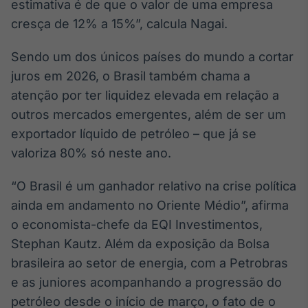
estimativa é de que o valor de uma empresa
IA
cresça de 12% a 15%”, calcula Nagai.
Em breve
Sendo um dos únicos países do mundo a cortar
juros em 2026, o Brasil também chama a
atenção por ter liquidez elevada em relação a
outros mercados emergentes, além de ser um
BroadFast
exportador líquido de petróleo – que já se
Em breve
valoriza 80% só neste ano.
“O Brasil é um ganhador relativo na crise política
ainda em andamento no Oriente Médio”, afirma
o economista-chefe da EQI Investimentos,
Gestão de
Investimentos
Stephan Kautz. Além da exposição da Bolsa
Em breve
brasileira ao setor de energia, com a Petrobras
e as juniores acompanhando a progressão do
petróleo desde o início de março, o fato de o