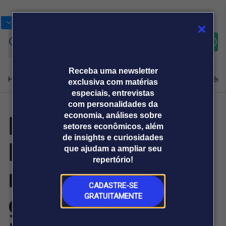
Bolsas
Gráficos
Moedas
Commoditie
Cotações
Assine
Entrar
agora
Receba uma newsletter
Home
Produtos e soluções
Notícias
Blog
Weekend
Institucional
Prêmi
exclusiva com matérias
especiais, entrevistas
com personalidades da
Mercado vê
economia, análises sobre
Plataformas
setores econômicos, além
Broadcast
Prêmio Broadcast
Agências de
Prêmio Broadcast
de insights e curiosidades
Ibovespa a 200
Sobre nós
Releases Broadcast
Releases
que ajudam a ampliar seu
comunicação
Analistas
Empresas
Broadcast+
repertório!
O mercado
mil pontos se
financeiro em
tempo real
CADASTRE-SE
guerra no Irã
GRATUITAMENTE
Prêmio Broadcast
Branded Content
Projeções