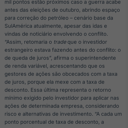
mil pontos estão próximos caso a guerra acabe
Broadcast
antes das eleições de outubro, abrindo espaço
Curadoria
para correção do petróleo – cenário base da
Curadoria de
conteúdos
SulAmérica atualmente, apesar das idas e
noticiosos
Soluções de
vindas de noticiário envolvendo o conflito.
Tecnologia
“Assim, retomaria o
trade
que o investidor
estrangeiro estava fazendo antes do conflito: o
Broadcast
Radar
de queda de juros”, afirma o superintendente
Monitoramento
de renda variável, acrescentando que os
inteligente de
gestores de ações são obcecados com a taxa
notícias e
conteúdos
de juros, porque ela mexe com a taxa de
desconto. Essa última representa o retorno
Broadcast
mínimo exigido pelo investidor para aplicar nas
Fundos
ações de determinada empresa, considerando
A melhor
plataforma para
risco e alternativas de investimento. “A cada um
analisar fundos
ponto porcentual de taxa de desconto, a
de investimento
no Brasil