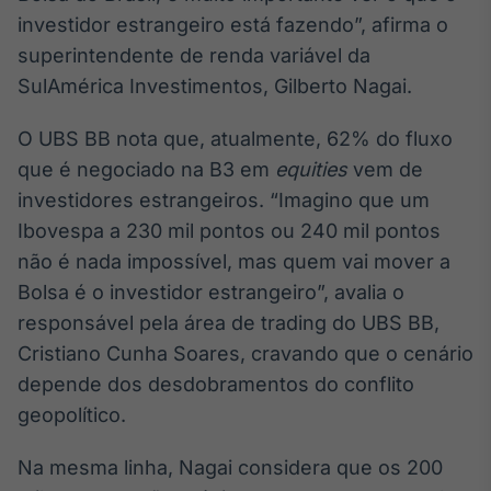
Broadcast
investidor estrangeiro está fazendo”, afirma o
Ticker
superintendente de renda variável da
Cotações e
SulAmérica Investimentos, Gilberto Nagai.
headlines de
notícias
O UBS BB nota que, atualmente, 62% do fluxo
que é negociado na B3 em
equities
vem de
Broadcast
investidores estrangeiros. “Imagino que um
Widgets
Ibovespa a 230 mil pontos ou 240 mil pontos
Componentes
para conteúdos e
não é nada impossível, mas quem vai mover a
funcionalidades
Bolsa é o investidor estrangeiro”, avalia o
responsável pela área de trading do UBS BB,
Broadcast
Cristiano Cunha Soares, cravando que o cenário
Wallboard
depende dos desdobramentos do conflito
Conteúdos e
geopolítico.
dados para
displays e telas
Na mesma linha, Nagai considera que os 200