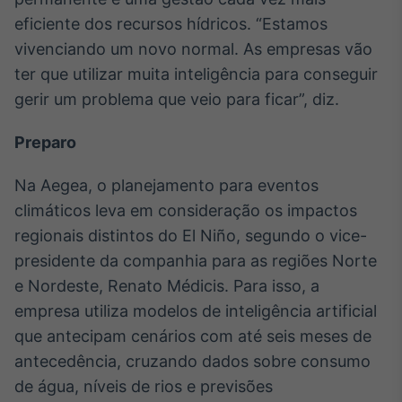
Broadcast
eficiente dos recursos hídricos. “Estamos
Curadoria
vivenciando um novo normal. As empresas vão
Curadoria de
ter que utilizar muita inteligência para conseguir
conteúdos
noticiosos
Soluções de
gerir um problema que veio para ficar”, diz.
Tecnologia
Preparo
Broadcast
Radar
Na Aegea, o planejamento para eventos
Monitoramento
climáticos leva em consideração os impactos
inteligente de
notícias e
regionais distintos do El Niño, segundo o vice-
conteúdos
presidente da companhia para as regiões Norte
e Nordeste, Renato Médicis. Para isso, a
Broadcast
empresa utiliza modelos de inteligência artificial
Fundos
que antecipam cenários com até seis meses de
A melhor
plataforma para
antecedência, cruzando dados sobre consumo
analisar fundos
de investimento
de água, níveis de rios e previsões
no Brasil