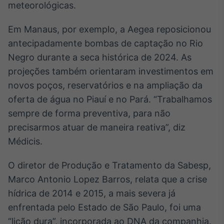
meteorológicas.
IA
Em breve
Em Manaus, por exemplo, a Aegea reposicionou
antecipadamente bombas de captação no Rio
Negro durante a seca histórica de 2024. As
projeções também orientaram investimentos em
novos poços, reservatórios e na ampliação da
BroadFast
oferta de água no Piauí e no Pará. “Trabalhamos
Em breve
sempre de forma preventiva, para não
precisarmos atuar de maneira reativa”, diz
Médicis.
Gestão de
O diretor de Produção e Tratamento da Sabesp,
Investimentos
Marco Antonio Lopez Barros, relata que a crise
Em breve
hídrica de 2014 e 2015, a mais severa já
enfrentada pelo Estado de São Paulo, foi uma
“lição dura”, incorporada ao DNA da companhia.