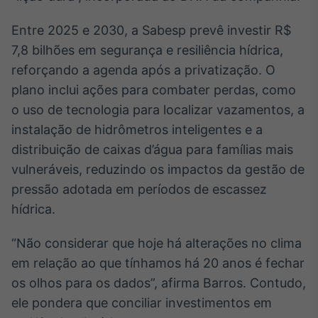
Tokenização
Entre 2025 e 2030, a Sabesp prevê investir R$
de ativos
7,8 bilhões em segurança e resiliência hídrica,
Em breve
reforçando a agenda após a privatização. O
plano inclui ações para combater perdas, como
o uso de tecnologia para localizar vazamentos, a
Crédito
instalação de hidrômetros inteligentes e a
Em breve
distribuição de caixas d’água para famílias mais
vulneráveis, reduzindo os impactos da gestão de
pressão adotada em períodos de escassez
hídrica.
“Não considerar que hoje há alterações no clima
em relação ao que tínhamos há 20 anos é fechar
os olhos para os dados”, afirma Barros. Contudo,
ele pondera que conciliar investimentos em