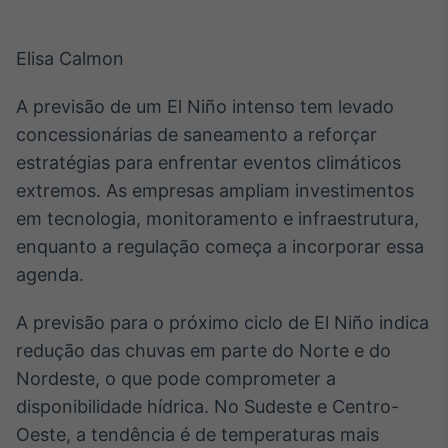
Broadcast
White Label
Plataforma para
Elisa Calmon
conteúdos
personalizados
Soluções de Dados
A previsão de um El Niño intenso tem levado
e Conteúdos
concessionárias de saneamento a reforçar
estratégias para enfrentar eventos climáticos
Broadcast
OTC
extremos. As empresas ampliam investimentos
Plataforma para
em tecnologia, monitoramento e infraestrutura,
negociação de
enquanto a regulação começa a incorporar essa
ativos
agenda.
Broadcast
A previsão para o próximo ciclo de El Niño indica
Datafeed
redução das chuvas em parte do Norte e do
APIs para
Nordeste, o que pode comprometer a
integração de
conteúdos e
disponibilidade hídrica. No Sudeste e Centro-
dados
Oeste, a tendência é de temperaturas mais