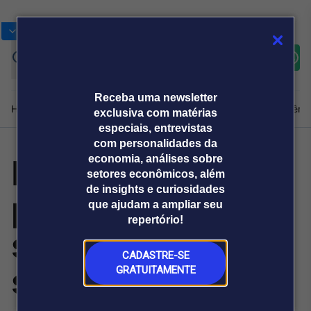
Bolsas
Gráficos
Moedas
Commoditie
Cotações
Assine
Entrar
agora
Receba uma newsletter
Home
Produtos e soluções
Notícias
Blog
Weekend
Institucional
Prêmi
exclusiva com matérias
especiais, entrevistas
com personalidades da
El Niño reforça
economia, análises sobre
Plataformas
setores econômicos, além
Broadcast
Prêmio Broadcast
Agências de
Prêmio Broadcast
de insights e curiosidades
preparação do
Sobre nós
Releases Broadcast
Releases
que ajudam a ampliar seu
comunicação
Analistas
Empresas
Broadcast+
repertório!
O mercado
setor de
financeiro em
tempo real
CADASTRE-SE
saneamento para
GRATUITAMENTE
Prêmio Broadcast
Branded Content
Projeções