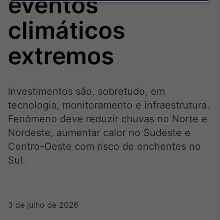
eventos
Broadcast
Agro
climáticos
Tudo sobre o
agronegócio
extremos
Broadcast
Político
Investimentos são, sobretudo, em
Os bastidores da
tecnologia, monitoramento e infraestrutura.
política em tempo
real
Fenômeno deve reduzir chuvas no Norte e
Nordeste, aumentar calor no Sudeste e
Centro-Oeste com risco de enchentes no
Broadcast
Sul.
Energia
O setor de
energia elétrica
no Brasil
3 de julho de 2026