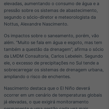
elevadas, aumentando o consumo de água e a
Broadcast
Ticker
pressão sobre os sistemas de abastecimento,
Cotações e
segundo o sócio-diretor e meteorologista da
headlines de
Nottus, Alexandre Nascimento.
notícias
Os impactos sobre o saneamento, porém, vão
Broadcast
além. “Muito se fala em água e esgoto, mas tem
Widgets
também a questão da drenagem”, afirma o sócio
Componentes
da LMDM Consultoria, Carlos Lebelein. Segundo
para conteúdos e
funcionalidades
ele, o excesso de precipitações no Sul tende a
sobrecarregar os sistemas de drenagem urbana,
ampliando o risco de enchentes.
Broadcast
Wallboard
Nascimento destaca que o El Niño deverá
Conteúdos e
dados para
ocorrer em um cenário de temperaturas globais
displays e telas
já elevadas, o que exigirá monitoramento
permanente e uma gestão cada vez mais