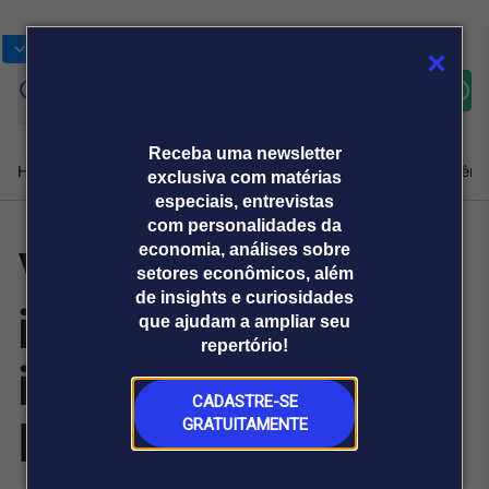
Bolsas
Gráficos
Moedas
Commoditie
Cotações
Assine
Entrar
agora
Receba uma newsletter
Home
Produtos e soluções
Notícias
Blog
Weekend
Institucional
Prêmi
exclusiva com matérias
especiais, entrevistas
com personalidades da
Vale a pena
economia, análises sobre
Plataformas
setores econômicos, além
Broadcast
Prêmio Broadcast
Agências de
Prêmio Broadcast
de insights e curiosidades
investir em
Sobre nós
Releases Broadcast
Releases
que ajudam a ampliar seu
comunicação
Analistas
Empresas
Broadcast+
repertório!
O mercado
imóveis em São
financeiro em
tempo real
CADASTRE-SE
Paulo? Cenário
GRATUITAMENTE
Prêmio Broadcast
Branded Content
Projeções