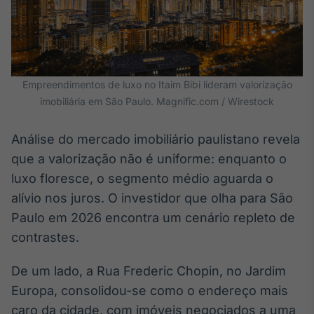
Broadcast
White Label
Plataforma para
conteúdos
personalizados
Soluções de Dados
Empreendimentos de luxo no Itaim Bibi lideram valorização
e Conteúdos
imobiliária em São Paulo. Magnific.com / Wirestock
Broadcast
OTC
Análise do mercado imobiliário paulistano revela
Plataforma para
que a valorização não é uniforme: enquanto o
negociação de
ativos
luxo floresce, o segmento médio aguarda o
alívio nos juros. O investidor que olha para São
Paulo em 2026 encontra um cenário repleto de
Broadcast
Datafeed
contrastes.
APIs para
integração de
De um lado, a Rua Frederic Chopin, no Jardim
conteúdos e
Europa, consolidou-se como o endereço mais
dados
caro da cidade, com imóveis negociados a uma