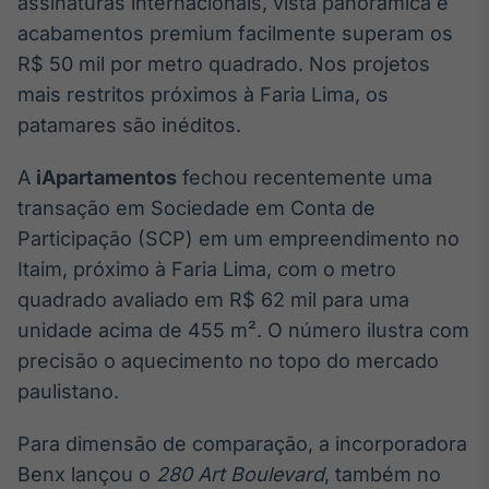
assinaturas internacionais, vista panorâmica e
IA
acabamentos premium facilmente superam os
Em breve
R$ 50 mil por metro quadrado. Nos projetos
mais restritos próximos à Faria Lima, os
patamares são inéditos.
A
iApartamentos
fechou recentemente uma
BroadFast
transação em Sociedade em Conta de
Em breve
Participação (SCP) em um empreendimento no
Itaim, próximo à Faria Lima, com o metro
quadrado avaliado em R$ 62 mil para uma
unidade acima de 455 m². O número ilustra com
Gestão de
precisão o aquecimento no topo do mercado
Investimentos
paulistano.
Em breve
Para dimensão de comparação, a incorporadora
Benx lançou o
280 Art Boulevard
, também no