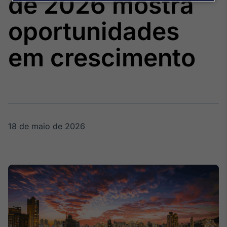
de 2026 mostra
Broadcast
Agro
oportunidades
Tudo sobre o
agronegócio
em crescimento
Broadcast
Político
Os bastidores da
política em
tempo real
18 de maio de 2026
Broadcast
Energia
O setor de
energia elétrica
no Brasil