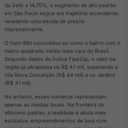
Broadcast
da Selic a 14,75%, o segmento de alto padrão
Curadoria
em São Paulo segue em trajetória ascendente,
Curadoria de
revelando uma escala de preços
conteúdos
impressionante.
noticiosos
Soluções de
Tecnologia
O Itaim Bibi consolidou-se como o bairro com o
Broadcast
metro quadrado médio mais caro do Brasil.
Radar
Segundo dados do Índice FipeZap, o valor na
Monitoramento
região já ultrapassa os R$ 47 mil, superando a
inteligente de
notícias e
Vila Nova Conceição (R$ 44 mil) e os Jardins
conteúdos
(R$ 41 mil).
Broadcast
No entanto, esses números representam
Fundos
apenas as médias locais. Na fronteira do
A melhor
plataforma para
altíssimo padrão, a realidade é ainda mais
analisar fundos
exclusiva: empreendimentos de luxo com
de investimento
no Brasil