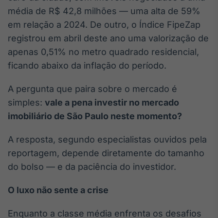
Broadcast
média de R$ 42,8 milhões — uma alta de 59%
Ticker
em relação a 2024. De outro, o Índice FipeZap
Cotações e
registrou em abril deste ano uma valorização de
headlines de
notícias
apenas 0,51% no metro quadrado residencial,
ficando abaixo da inflação do período.
Broadcast
A pergunta que paira sobre o mercado é
Widgets
simples:
vale a pena investir no mercado
Componentes
para conteúdos e
imobiliário de São Paulo neste momento?
funcionalidades
A resposta, segundo especialistas ouvidos pela
reportagem, depende diretamente do tamanho
Broadcast
Wallboard
do bolso — e da paciência do investidor.
Conteúdos e
dados para
O luxo não sente a crise
displays e telas
Enquanto a classe média enfrenta os desafios