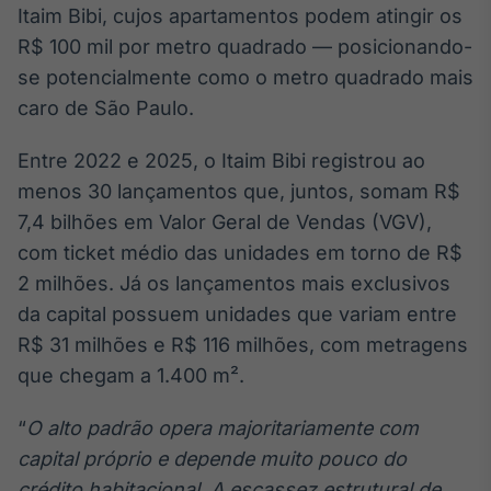
Itaim Bibi, cujos apartamentos podem atingir os
Tokenização
R$ 100 mil por metro quadrado — posicionando-
de ativos
se potencialmente como o metro quadrado mais
Em breve
caro de São Paulo.
Entre 2022 e 2025, o Itaim Bibi registrou ao
menos 30 lançamentos que, juntos, somam R$
Crédito
7,4 bilhões em Valor Geral de Vendas (VGV),
Em breve
com ticket médio das unidades em torno de R$
2 milhões. Já os lançamentos mais exclusivos
da capital possuem unidades que variam entre
R$ 31 milhões e R$ 116 milhões, com metragens
que chegam a 1.400 m².
“
O alto padrão opera majoritariamente com
capital próprio e depende muito pouco do
crédito habitacional. A escassez estrutural de