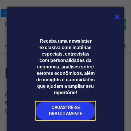
Bolsas
Gráficos
Moedas
Commoditie
Cotações
Assine
Entrar
agora
Receba uma newsletter
Home
Produtos e soluções
Notícias
Blog
Weekend
Institucional
Prêmi
exclusiva com matérias
especiais, entrevistas
com personalidades da
Exercício de fé
economia, análises sobre
Plataformas
setores econômicos, além
Broadcast
Prêmio Broadcast
Agências de
Prêmio Broadcast
de insights e curiosidades
Sobre nós
Releases Broadcast
Releases
que ajudam a ampliar seu
comunicação
Analistas
Empresas
Broadcast+
repertório!
A universalização do saneamento básico
O mercado
financeiro em
enfrenta desafios, inclusive da crença de
tempo real
CADASTRE-SE
executivos do setor. Veja por quê
GRATUITAMENTE
Prêmio Broadcast
Branded Content
Projeções