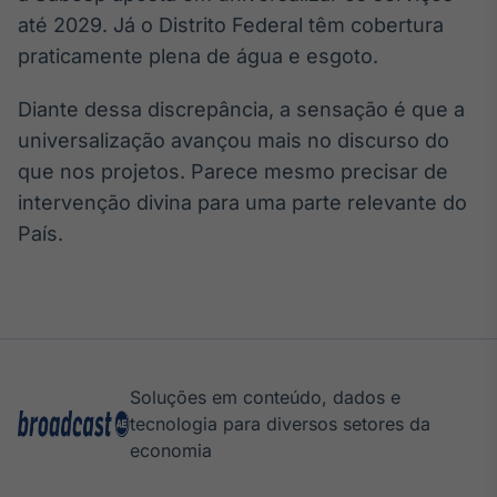
Broadcast
até 2029. Já o Distrito Federal têm cobertura
Ticker
praticamente plena de água e esgoto.
Cotações e
headlines de
Diante dessa discrepância, a sensação é que a
notícias
universalização avançou mais no discurso do
que nos projetos. Parece mesmo precisar de
Broadcast
intervenção divina para uma parte relevante do
Widgets
País.
Componentes
para conteúdos e
funcionalidades
Broadcast
Wallboard
Soluções em conteúdo, dados e
Conteúdos e
tecnologia para diversos setores da
dados para
displays e telas
economia