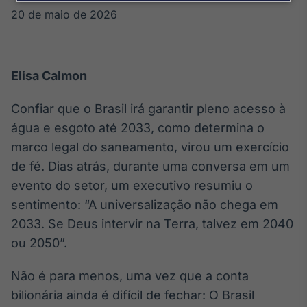
Broadcast
20 de maio de 2026
Agro
Tudo sobre o
agronegócio
Elisa Calmon
Broadcast
Confiar que o Brasil irá garantir pleno acesso à
Político
água e esgoto até 2033, como determina o
Os bastidores da
marco legal do saneamento, virou um exercício
política em
tempo real
de fé. Dias atrás, durante uma conversa em um
evento do setor, um executivo resumiu o
sentimento: “A universalização não chega em
Broadcast
2033. Se Deus intervir na Terra, talvez em 2040
Energia
O setor de
ou 2050”.
energia elétrica
no Brasil
Não é para menos, uma vez que a conta
bilionária ainda é difícil de fechar: O Brasil