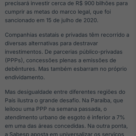
Broadcast
precisará investir cerca de R$ 900 bilhões para
White Label
cumprir as metas do marco legal, que foi
Plataforma para
sancionado em 15 de julho de 2020.
conteúdos
personalizados
Soluções de Dados
Companhias estatais e privadas têm recorrido a
e Conteúdos
diversas alternativas para destravar
Broadcast
investimentos. De parcerias público-privadas
OTC
(PPPs), concessões plenas a emissões de
Plataforma para
debêntures. Mas também esbarram no próprio
negociação de
ativos
endividamento.
Mas desigualdade entre diferentes regiões do
Broadcast
País ilustra o grande desafio. Na Paraíba, que
Datafeed
leiloou uma PPP na semana passada, o
APIs para
integração de
atendimento urbano de esgoto é inferior a 7%
conteúdos e
em uma das áreas concedidas. Na outra ponta,
dados
a Sabesp aposta em universalizar os serviços