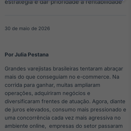
Broadcast
estratégia é dar prioridade à rentabilidade
Agro
Tudo sobre o
agronegócio
30 de maio de 2026
Broadcast
Político
Por Julia Pestana
Os bastidores da
política em
Grandes varejistas brasileiras tentaram abraçar
tempo real
mais do que conseguiam no e-commerce. Na
corrida para ganhar, muitas ampliaram
Broadcast
operações, adquiriram negócios e
Energia
diversificaram frentes de atuação. Agora, diante
O setor de
energia elétrica
de juros elevados, consumo mais pressionado e
no Brasil
uma concorrência cada vez mais agressiva no
ambiente online, empresas do setor passaram