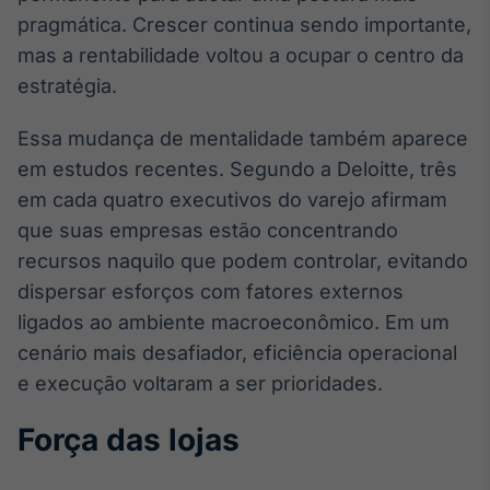
Broadcast
pragmática. Crescer continua sendo importante,
Ticker
mas a rentabilidade voltou a ocupar o centro da
Cotações e
estratégia.
headlines de
notícias
Essa mudança de mentalidade também aparece
em estudos recentes. Segundo a Deloitte, três
Broadcast
em cada quatro executivos do varejo afirmam
Widgets
que suas empresas estão concentrando
Componentes
para conteúdos e
recursos naquilo que podem controlar, evitando
funcionalidades
dispersar esforços com fatores externos
ligados ao ambiente macroeconômico. Em um
Broadcast
cenário mais desafiador, eficiência operacional
Wallboard
e execução voltaram a ser prioridades.
Conteúdos e
dados para
Força das lojas
displays e telas