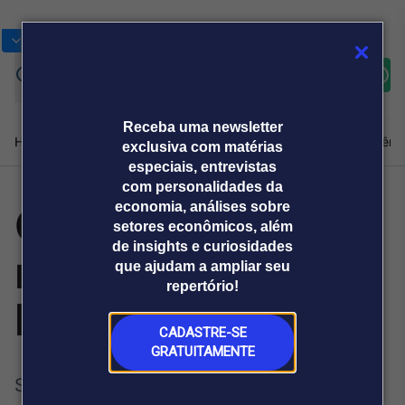
Bolsas
Gráficos
Moedas
Commoditie
Cotações
Assine
Entrar
agora
Receba uma newsletter
Home
Produtos e soluções
Notícias
Blog
Weekend
Institucional
Prêmi
exclusiva com matérias
especiais, entrevistas
com personalidades da
O varejo
economia, análises sobre
Plataformas
setores econômicos, além
Broadcast
Prêmio Broadcast
Agências de
Prêmio Broadcast
de insights e curiosidades
reaprende o
Sobre nós
Releases Broadcast
Releases
que ajudam a ampliar seu
comunicação
Analistas
Empresas
Broadcast+
repertório!
O mercado
básico
financeiro em
tempo real
CADASTRE-SE
GRATUITAMENTE
Prêmio Broadcast
Setor entra em fase pragmática e agora
Branded Content
Projeções