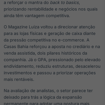
Broadcast
a reforçar o mantra do
back to basics
,
White Label
priorizando rentabilidade e negócios nos quais
Plataforma para
ainda têm vantagem competitiva.
conteúdos
personalizados
Soluções de Dados
O Magazine Luiza voltou a direcionar atenção
e Conteúdos
para as lojas físicas e geração de caixa diante
Broadcast
da pressão competitiva no e-commerce. A
OTC
Casas Bahia reforçou a aposta no crediário e na
Plataforma para
venda assistida, dois pilares históricos da
negociação de
ativos
companhia. Já o GPA, pressionado pelo elevado
endividamento, reduziu estruturas, desacelerou
investimentos e passou a priorizar operações
Broadcast
Datafeed
mais rentáveis.
APIs para
integração de
Na avaliação de analistas, o setor parece ter
conteúdos e
deixado para trás a lógica da expansão
dados
permanente para adotar uma postura mais