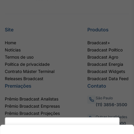
Site
Produtos
Home
Broadcast+
Notícias
Broadcast Político
Termos de uso
Broadcast Agro
Política de privacidade
Broadcast Energia
Contrato Máster Terminal
Broadcast Widgets
Releases Broadcast
Broadcast Data Feed
Premiações
Contato
São Paulo
Prêmio Broadcast Analistas
(11) 3856-3500
Prêmio Broadcast Empresas
Prêmio Broadcast Projeções
Outras localidades
0800.011.3000
Utilizamos cookies para oferecer melhor