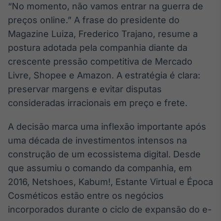
“No momento, não vamos entrar na guerra de
Broadcast
preços online.” A frase do presidente do
Curadoria
Curadoria de
Magazine Luiza, Frederico Trajano, resume a
conteúdos
postura adotada pela companhia diante da
noticiosos
Soluções de
crescente pressão competitiva de Mercado
Tecnologia
Livre, Shopee e Amazon. A estratégia é clara:
Broadcast
preservar margens e evitar disputas
Radar
consideradas irracionais em preço e frete.
Monitoramento
inteligente de
A decisão marca uma inflexão importante após
notícias e
conteúdos
uma década de investimentos intensos na
construção de um ecossistema digital. Desde
Broadcast
que assumiu o comando da companhia, em
Fundos
2016, Netshoes, Kabum!, Estante Virtual e Época
A melhor
plataforma para
Cosméticos estão entre os negócios
analisar fundos
incorporados durante o ciclo de expansão do e-
de investimento
no Brasil