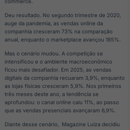
commerce.
IA
Deu resultado. No segundo trimestre de 2020,
Em breve
auge da pandemia, as vendas online da
companhia cresceram 73% na comparação
anual, enquanto o marketplace avançou 185%.
BroadFast
Mas o cenário mudou. A competição se
Em breve
intensificou e o ambiente macroeconômico
ficou mais desafiador. Em 2025, as vendas
digitais da companhia recuaram 3,9%, enquanto
as lojas físicas cresceram 5,9%. Nos primeiros
três meses deste ano, a tendência se
Gestão de
Investimentos
aprofundou: o canal online caiu 11%, ao passo
Em breve
que as vendas presenciais avançaram 6,9%.
Diante desse cenário, Magazine Luiza decidiu