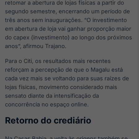
retomar a abertura de lojas físicas a partir do
Tokenização
segundo semestre, encerrando um período de
de ativos
três anos sem inaugurações. “O investimento
Em breve
em abertura de loja vai ganhar proporção maior
do capex (investimento) ao longo dos próximos
anos”, afirmou Trajano.
Crédito
Para o Citi, os resultados mais recentes
Em breve
reforçam a percepção de que o Magalu está
cada vez mais se voltando para suas raízes de
lojas físicas, movimento considerado mais
sensato diante da intensificação da
concorrência no espaço online.
Retorno do crediário
Na Casas Bahia, a volta às origens também se