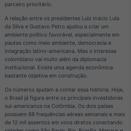
parceiro prioritário.
IA
Em breve
A relação entre os presidentes Luiz Inácio Lula
da Silva e Gustavo Petro ajudou a criar um
ambiente político favorável, especialmente em
pautas como meio ambiente, democracia e
integração latino-americana. Mas o interesse
BroadFast
colombiano vai muito além da diplomacia
Em breve
institucional. Existe uma agenda econômica
bastante objetiva em construção.
Os números ajudam a contar essa história. Hoje,
Gestão de
o Brasil já figura entre os principais investidores
Investimentos
sul-americanos na Colômbia. Os dois países
Em breve
possuem 68 frequências aéreas semanais e mais
de 12 mil assentos em voos diretos conectando
cidades como São Paulo, Rio, Brasília, Manaus e