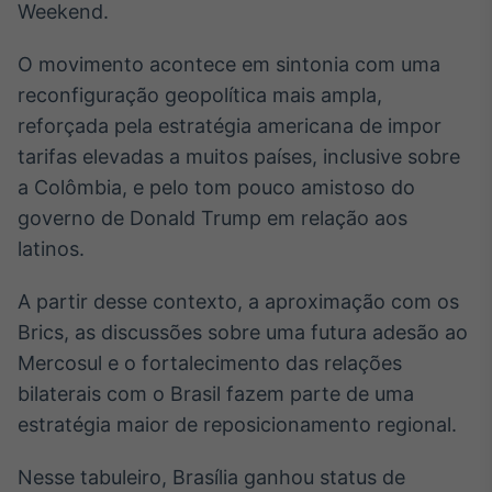
Weekend.
Broadcast
Curadoria
O movimento acontece em sintonia com uma
Curadoria de
conteúdos
reconfiguração geopolítica mais ampla,
noticiosos
Soluções de
reforçada pela estratégia americana de impor
Tecnologia
tarifas elevadas a muitos países, inclusive sobre
a Colômbia, e pelo tom pouco amistoso do
Broadcast
governo de Donald Trump em relação aos
Radar
Monitoramento
latinos.
inteligente de
notícias e
A partir desse contexto, a aproximação com os
conteúdos
Brics, as discussões sobre uma futura adesão ao
Broadcast
Mercosul e o fortalecimento das relações
Fundos
bilaterais com o Brasil fazem parte de uma
A melhor
estratégia maior de reposicionamento regional.
plataforma para
analisar fundos
de investimento
Nesse tabuleiro, Brasília ganhou status de
no Brasil