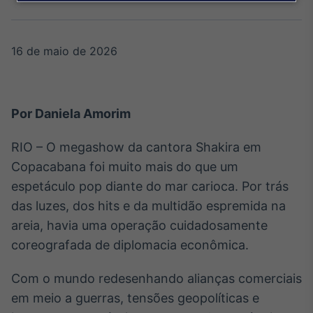
Broadcast
Agro
Tudo sobre o
agronegócio
16 de maio de 2026
Broadcast
Por Daniela Amorim
Político
Os bastidores da
RIO – O megashow da cantora Shakira em
política em tempo
Copacabana foi muito mais do que um
real
espetáculo pop diante do mar carioca. Por trás
das luzes, dos hits e da multidão espremida na
Broadcast
areia, havia uma operação cuidadosamente
Energia
coreografada de diplomacia econômica.
O setor de
energia elétrica
no Brasil
Com o mundo redesenhando alianças comerciais
em meio a guerras, tensões geopolíticas e