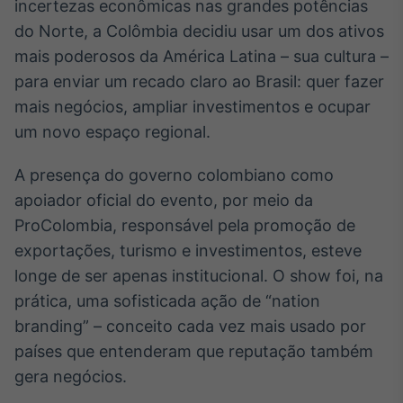
Broadcast
incertezas econômicas nas grandes potências
White Label
do Norte, a Colômbia decidiu usar um dos ativos
Plataforma para
mais poderosos da América Latina – sua cultura –
conteúdos
para enviar um recado claro ao Brasil: quer fazer
personalizados
Soluções de Dados
mais negócios, ampliar investimentos e ocupar
e Conteúdos
um novo espaço regional.
Broadcast
OTC
A presença do governo colombiano como
Plataforma para
apoiador oficial do evento, por meio da
negociação de
ativos
ProColombia, responsável pela promoção de
exportações, turismo e investimentos, esteve
longe de ser apenas institucional. O show foi, na
Broadcast
prática, uma sofisticada ação de “nation
Datafeed
branding” – conceito cada vez mais usado por
APIs para
integração de
países que entenderam que reputação também
conteúdos e
dados
gera negócios.