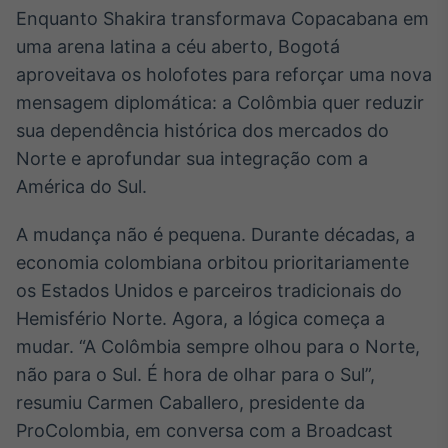
Broadcast
Enquanto Shakira transformava Copacabana em
Ticker
uma arena latina a céu aberto, Bogotá
Cotações e
aproveitava os holofotes para reforçar uma nova
headlines de
notícias
mensagem diplomática: a Colômbia quer reduzir
sua dependência histórica dos mercados do
Norte e aprofundar sua integração com a
Broadcast
América do Sul.
Widgets
Componentes
para conteúdos e
A mudança não é pequena. Durante décadas, a
funcionalidades
economia colombiana orbitou prioritariamente
os Estados Unidos e parceiros tradicionais do
Broadcast
Hemisfério Norte. Agora, a lógica começa a
Wallboard
mudar. “A Colômbia sempre olhou para o Norte,
Conteúdos e
não para o Sul. É hora de olhar para o Sul”,
dados para
displays e telas
resumiu Carmen Caballero, presidente da
ProColombia, em conversa com a Broadcast