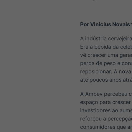
OTC
Datafeed
Plataforma para
APIs para
negociação de
integração de
ativos
conteúdos e
Soluções de
Por Vinicius Novais
dados
Tecnologia
A indústria cervejei
Broadcast
Broadcast
Era a bebida da cele
Radar
Fundos
vê crescer uma gera
Monitoramento
A melhor
inteligente de
plataforma para
perda de peso e cons
notícias e
analisar fundos
reposicionar. A nova
conteúdos
de investimento
no Brasil
até poucos anos atr
A Ambev percebeu c
espaço para crescer
investidores ao aum
reforçou a percepçã
consumidores que ant