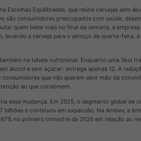
inha Escolhas Equilibradas, que reúne cervejas sem ál
lvo são consumidores preocupados com saúde, desem
putar quem bebe mais no final de semana, a empresa 
 levando a cerveja para o almoço de quarta-feira, a
também na tabela nutricional. Enquanto uma Skol tra
-sem álcool e sem açúcar- entrega apenas 12. A redu
 consumidores que não querem abrir mão da convivê
 atenção ao que consomem.
a essa mudança. Em 2025, o segmento global de ce
 bilhões e continuou em expansão. Na Ambev, a lin
u 67% no primeiro trimestre de 2026 em relação ao 