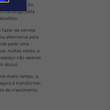
e a percepção do
vai dirigir, está
lcoólico.
 fazer da cerveja
a alternativa para
onde pedir uma
ue, muitas vezes, a
ar espaço não apenas
m álcool.
nte muito tempo, a
agora é transformá-
nte de crescimento