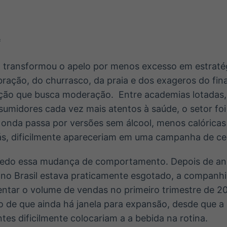
Ticker
Widgets
Wallboard
Curadoria
Cotações e
Componentes
Conteúdos e
Curadoria de
headlines de
para conteúdos e
dados para
conteúdos
notícias
funcionalidades
displays e telas
noticiosos
*
ra transformou o apelo por menos excesso em estraté
IA
BroadFast
Gestão de
Tokenização
bração, do churrasco, da praia e dos exageros do fin
Investimentos
de ativos
Em breve
Em breve
ção que busca moderação. Entre academias lotadas
Em breve
Em breve
umidores cada vez mais atentos à saúde, o setor foi
 onda passa por versões sem álcool, menos calóricas
ás, dificilmente apareceriam em uma campanha de ce
edo essa mudança de comportamento. Depois de an
 no Brasil estava praticamente esgotado, a companh
entar o volume de vendas no primeiro trimestre de 
o de que ainda há janela para expansão, desde que a
es dificilmente colocariam a a bebida na rotina.