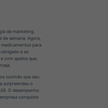
gia de marketing.
Crédito
al de semana. Agora,
Em breve
, medicamentos para
 obrigado a se
 e com apelos que,
rveja.
os ouvindo que seu
ia surpreendeu o
2026. O desempenho
 empresa conquiste