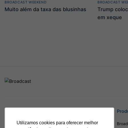
BROADCAST WEEKEND
BROADCAST WE
Muito além da taxa das blusinhas
Trump coloc
em xeque
Site
Prod
Utilizamos cookies para oferecer melhor
Home
Broad