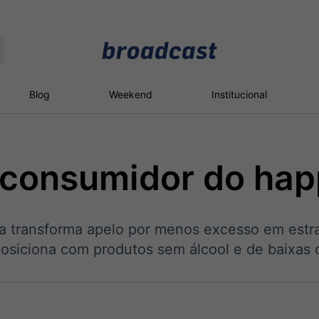
Moedas
Commodities
Blog
Weekend
Institucional
 consumidor do hap
roadcast
Content
ções
Broadcast
Broadcast
Broadcast
Político
Energia
White Label
eja transforma apelo por menos excesso em estr
Os bastidores da
O setor de
Plataforma para
política em tempo
energia elétrica
conteúdos
osiciona com produtos sem álcool e de baixas c
real
no Brasil
personalizados
Broadcast
Broadcast
Broadcast
Broadcast