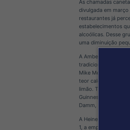
As chamadas caneta
divulgada em março 
restaurantes já per
estabelecimentos qu
alcoólicas. Desse g
uma diminuição peq
A Ambev não está so
tradicionais quanto
Mike Meldman, lanço
teor calórico. As la
limão. Tom Holland 
Guinness 0.0, a Athl
Damm, pioneira no 
A Heineken também i
1, a empresa passou 