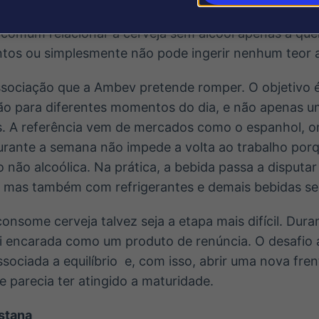
obstáculo, porém, deixou de ser o produto. Tornou-s
comum relacionar a cerveja sem álcool apenas a quem 
s ou simplesmente não pode ingerir nenhum teor a
ssociação que a Ambev pretende romper. O objetivo é
ão para diferentes momentos do dia, e não apenas um
as. A referência vem de mercados como o espanhol, 
urante a semana não impede a volta ao trabalho porq
o não alcoólica. Na prática, a bebida passa a disput
, mas também com refrigerantes e demais bebidas se
nsome cerveja talvez seja a etapa mais difícil. Dura
oi encarada como um produto de renúncia. O desafio 
sociada a equilíbrio e, com isso, abrir uma nova fre
 parecia ter atingido a maturidade.
stana