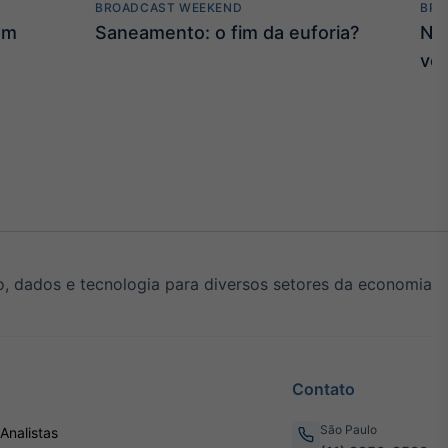
BROADCAST WEEKEND
BRO
am
Saneamento: o fim da euforia?
Na 
vol
, dados e tecnologia para diversos setores da economia
Contato
São Paulo
Analistas