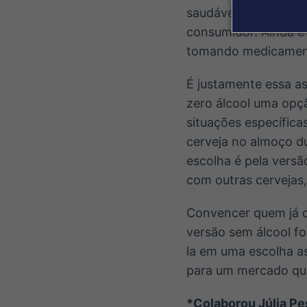
saudáveis. O maior 
consumidor. Ainda é 
tomando medicamento
É justamente essa a
zero álcool uma opç
situações específic
cerveja no almoço d
escolha é pela versã
com outras cervejas
Convencer quem já co
versão sem álcool f
la em uma escolha as
para um mercado que
*Colaborou Júlia Pe