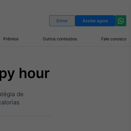
Indicadores
Conversor de Moedas
Entrar
Assine agora
Prêmios
Outros conteúdos
Fale conosco
py hour
atégia de
alorias