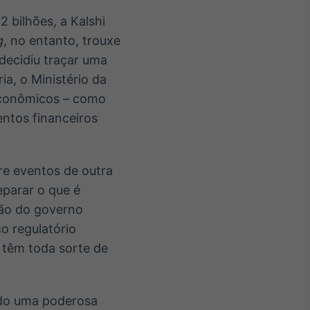
 bilhões, a Kalshi
g
, no entanto, trouxe
decidiu traçar uma
a, o Ministério da
 econômicos – como
ntos financeiros
re eventos de outra
eparar o que é
são do governo
co regulatório
 têm toda sorte de
ando uma poderosa