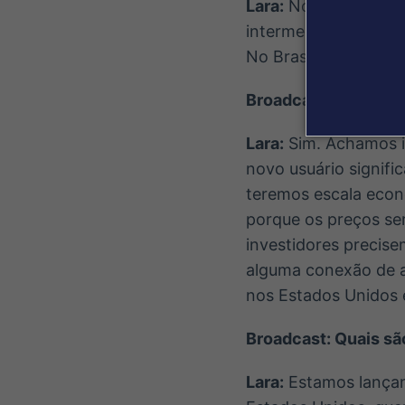
Lara:
Nos Estados Un
intermediários. No 
No Brasil, estamos f
Broadcast: O foco é
Lara:
Sim. Achamos im
novo usuário signifi
teremos escala econ
porque os preços ser
investidores precis
alguma conexão de 
nos Estados Unidos e
Broadcast: Quais sã
Lara:
Estamos lançand