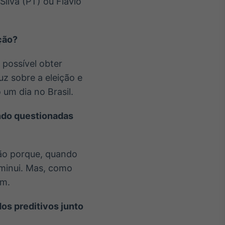
Silva (PT) ou Flávio
ção?
 possível obter
z sobre a eleição e
um dia no Brasil.
ndo questionadas
ão porque, quando
iminui. Mas, como
em.
os preditivos junto