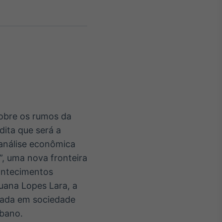
Crédito
Em breve
sobre os rumos da
ita que será a
 análise econômica
”, uma nova fronteira
contecimentos
uana Lopes Lara, a
iada em sociedade
íbano.