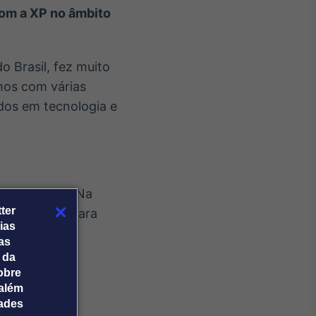
com a XP no âmbito
 Brasil, fez muito
mos com várias
dos em tecnologia e
ica e Europa. Na
ter
tão, avançar para
ias
 países.
tas
 da
atrair mais
obre
além
dades