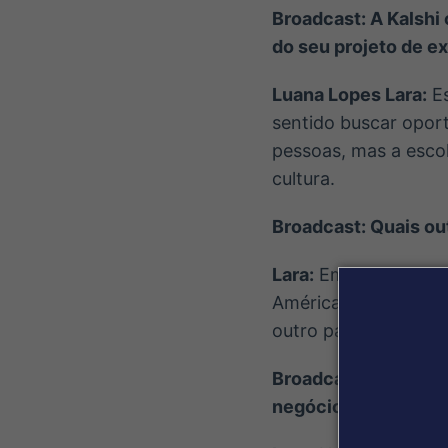
Broadcast: A Kalshi
do seu projeto de e
Luana Lopes Lara:
Es
sentido buscar opor
pessoas, mas a escol
cultura.
Broadcast: Quais ou
Lara:
Em paralelo, an
América Latina, o fo
outro país. Estamos 
Broadcast: O modelo
negócios para os E