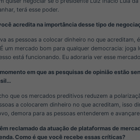
 quiser negociar se o presidente Luiz Inácio Lula da 
anhar, terá esse poder.
você acredita na importância desse tipo de negocia
va as pessoas a colocar dinheiro no que acreditam, é
 É um mercado bom para qualquer democracia: joga lu
sso está funcionando. Eu adoraria ver esse mercado 
 momento em que as pesquisas de opinião estão se
sil…
ho que os mercados preditivos reduzem a polarizaç
ssoas a colocarem dinheiro no que acreditam, isso d
ovo, demora para as pessoas entenderem e avançar
têm reclamado da atuação de plataformas de mercad
zenda. Como é que você recebe essas críticas?