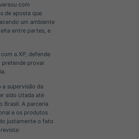
nversou com
as de aposta que
erecendo um ambiente
eita entre partes, e
a com a XP, defende
mo pretende provar
ia.
b a supervisão da
 sido citada até
 Brasil. A parceria
ional e os produtos
do justamente o fato
revista: