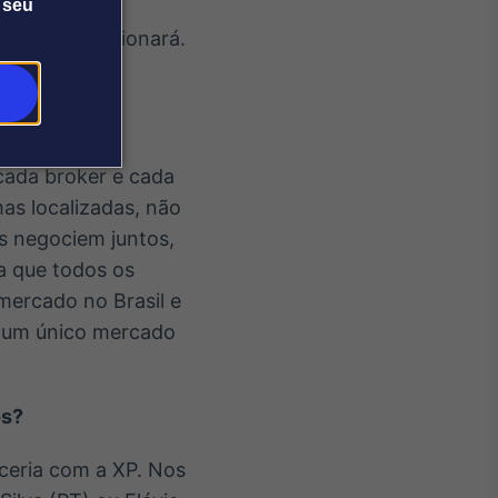
 meio de
 seu
za como funcionará.
cada broker e cada
mas localizadas, não
s negociem juntos,
ca que todos os
mercado no Brasil e
 um único mercado
os?
ceria com a XP. Nos