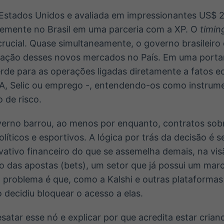
stados Unidos e avaliada em impressionantes US$ 22
emente no Brasil em uma parceria com a XP. O
timin
rucial. Quase simultaneamente, o governo brasileiro 
tuação desses novos mercados no País. Em uma portari
erde para as operações ligadas diretamente a fatos
CA, Selic ou emprego -, entendendo-os como instrume
 de risco.
overno barrou, ao menos por enquanto, contratos sob
líticos e esportivos. A lógica por trás da decisão é s
vativo financeiro do que se assemelha demais, na vi
rso das apostas (bets), um setor que já possui um mar
O problema é que, como a Kalshi e outras plataformas
 decidiu bloquear o acesso a elas.
satar esse nó e explicar por que acredita estar cri