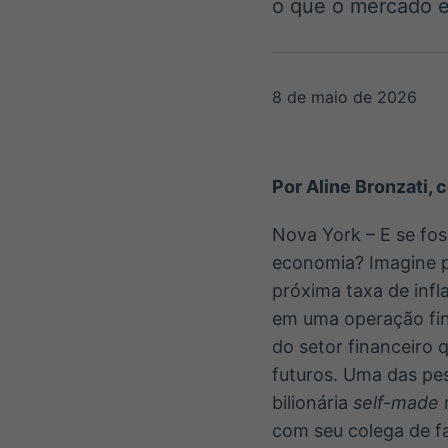
o que o mercado 
OTC
Datafeed
Plataforma para
APIs para
negociação de
integração de
ativos
conteúdos e
Soluções de
dados
8 de maio de 2026
Tecnologia
Broadcast
Broadcast
Radar
Fundos
Por Aline Bronzati,
Monitoramento
A melhor
inteligente de
plataforma para
notícias e
analisar fundos
Nova York – E se fos
conteúdos
de investimento
economia? Imagine p
no Brasil
próxima taxa de inf
em uma operação fina
do setor financeiro
futuros. Uma das pe
bilionária
self-made
com seu colega de f