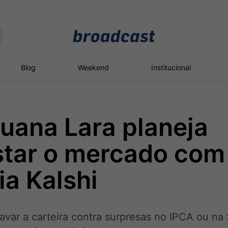
Moedas
Commodities
Blog
Weekend
Institucional
uana Lara planeja
roadcast
Content
ções
Broadcast
Broadcast
Broadcast
star o mercado com
Político
Energia
White Label
Os bastidores da
O setor de
Plataforma para
ia Kalshi
política em tempo
energia elétrica
conteúdos
real
no Brasil
personalizados
avar a carteira contra surpresas no IPCA ou na
Broadcast
Broadcast
Broadcast
Broadcast