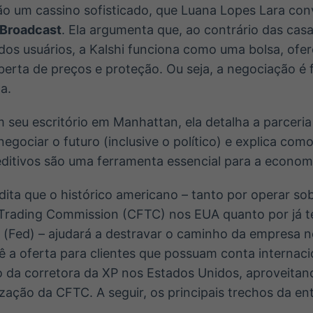
não um cassino sofisticado, que Luana Lopes Lara co
Broadcast
. Ela argumenta que, ao contrário das cas
dos usuários, a Kalshi funciona como uma bolsa, of
erta de preços e proteção. Ou seja, a negociação é f
a.
seu escritório em Manhattan, ela detalha a parceri
negociar o futuro (inclusive o político) e explica co
ditivos são uma ferramenta essencial para a econom
redita que o histórico americano – tanto por operar so
rading Commission (CFTC) nos EUA quanto por já ter
 (Fed) – ajudará a destravar o caminho da empresa no
vê a oferta para clientes que possuam conta internac
o da corretora da XP nos Estados Unidos, aproveitan
ização da CFTC. A seguir, os principais trechos da ent