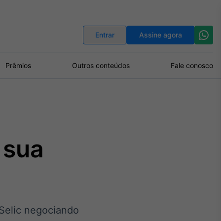
Indicadores
Conversor de Moedas
Entrar
Assine agora
Prêmios
Outros conteúdos
Fale conosco
 sua
 Selic negociando