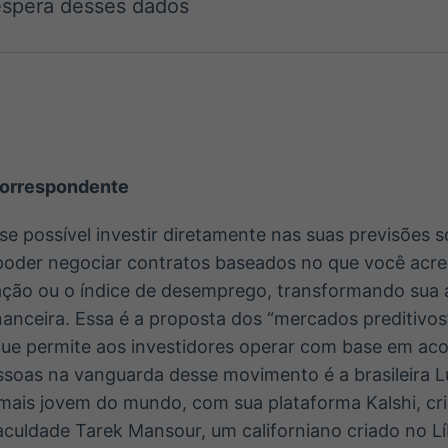
espera desses dados
Ticker
Widgets
Wallboard
Curadoria
Cotações e
Componentes
Conteúdos e
Curadoria de
headlines de
para conteúdos e
dados para
conteúdos
notícias
funcionalidades
displays e telas
noticiosos
IA
BroadFast
Gestão de
Tokenização
Investimentos
de ativos
Em breve
Em breve
 correspondente
Em breve
Em breve
se possível investir diretamente nas suas previsões 
oder negociar contratos baseados no que você acred
lação ou o índice de desemprego, transformando sua
nceira. Essa é a proposta dos “mercados preditivos
 que permite aos investidores operar com base em a
ssoas na vanguarda desse movimento é a brasileira L
mais jovem do mundo, com sua plataforma Kalshi, cr
aculdade Tarek Mansour, um californiano criado no L