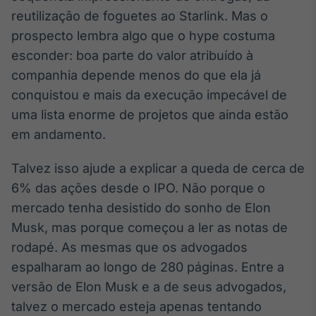
Broadcast
reutilização de foguetes ao Starlink. Mas o
Curadoria
prospecto lembra algo que o hype costuma
Curadoria de
esconder: boa parte do valor atribuído à
conteúdos
noticiosos
companhia depende menos do que ela já
Soluções de
conquistou e mais da execução impecável de
Tecnologia
uma lista enorme de projetos que ainda estão
Broadcast
em andamento.
Radar
Monitoramento
Talvez isso ajude a explicar a queda de cerca de
inteligente de
notícias e
6% das ações desde o IPO. Não porque o
conteúdos
mercado tenha desistido do sonho de Elon
Musk, mas porque começou a ler as notas de
Broadcast
Fundos
rodapé. As mesmas que os advogados
A melhor
espalharam ao longo de 280 páginas. Entre a
plataforma para
versão de Elon Musk e a de seus advogados,
analisar fundos
de investimento
talvez o mercado esteja apenas tentando
no Brasil