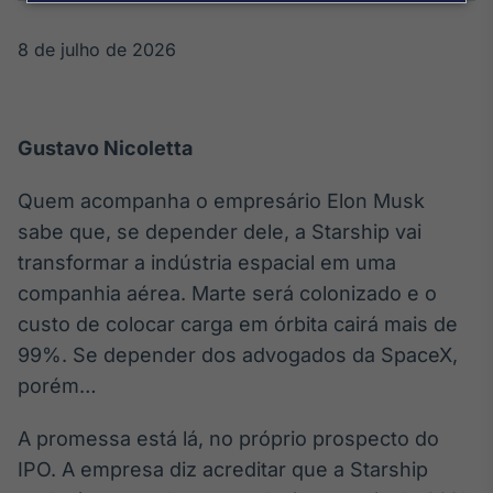
Broadcast
Agro
8 de julho de 2026
Tudo sobre o
agronegócio
Gustavo Nicoletta
Broadcast
Político
Quem acompanha o empresário Elon Musk
Os bastidores da
sabe que, se depender dele, a Starship vai
política em
transformar a indústria espacial em uma
tempo real
companhia aérea. Marte será colonizado e o
custo de colocar carga em órbita cairá mais de
Broadcast
99%. Se depender dos advogados da SpaceX,
Energia
porém…
O setor de
energia elétrica
no Brasil
A promessa está lá, no próprio prospecto do
IPO. A empresa diz acreditar que a Starship