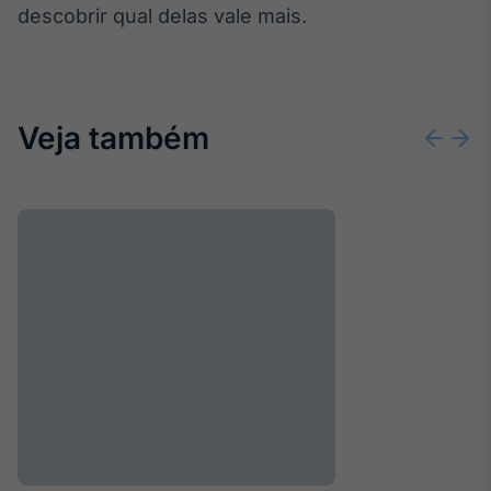
descobrir qual delas vale mais.
IA
Em breve
Veja também
BroadFast
Em breve
Gestão de
Investimentos
Em breve