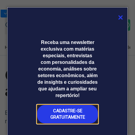
Bolsas
Gráficos
Moedas
Commoditie
Cotações
Assine
Entrar
agora
Receba uma newsletter
Home
Produtos e soluções
Notícias
Blog
Weekend
Institucional
Prêmi
exclusiva com matérias
especiais, entrevistas
com personalidades da
Os advogados e
economia, análises sobre
Plataformas
setores econômicos, além
Broadcast
Prêmio Broadcast
Agências de
Prêmio Broadcast
de insights e curiosidades
as estrelas
Sobre nós
Releases Broadcast
Releases
que ajudam a ampliar seu
comunicação
Analistas
Empresas
Broadcast+
repertório!
O mercado
financeiro em
tempo real
CADASTRE-SE
Entre os sonhos de Elon Musk e a
GRATUITAMENTE
realidade, estão as notas de rodapé
Prêmio Broadcast
Branded Content
Projeções