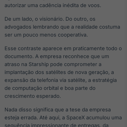
Broadcast
autorizar uma cadência inédita de voos.
Ticker
Cotações e
De um lado, o visionário. Do outro, os
headlines de
advogados lembrando que a realidade costuma
notícias
ser um pouco menos cooperativa.
Broadcast
Esse contraste aparece em praticamente todo o
Widgets
documento. A empresa reconhece que um
Componentes
atraso na Starship pode comprometer a
para conteúdos e
funcionalidades
implantação dos satélites de nova geração, a
expansão da telefonia via satélite, a estratégia
de computação orbital e boa parte do
Broadcast
crescimento esperado.
Wallboard
Conteúdos e
dados para
Nada disso significa que a tese da empresa
displays e telas
esteja errada. Até aqui, a SpaceX acumulou uma
sequência impressionante de entregas, da