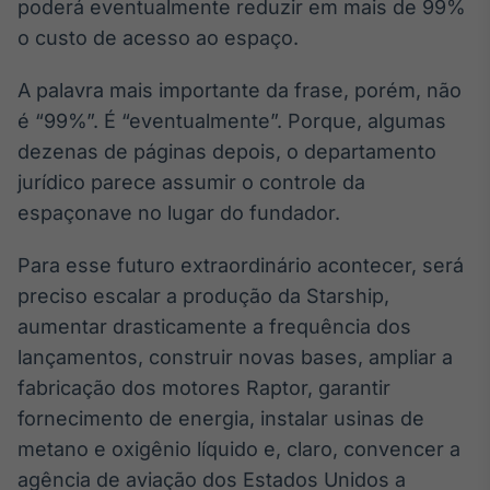
Broadcast
poderá eventualmente reduzir em mais de 99%
White Label
o custo de acesso ao espaço.
Plataforma para
conteúdos
A palavra mais importante da frase, porém, não
personalizados
Soluções de Dados
é “99%”. É “eventualmente”. Porque, algumas
e Conteúdos
dezenas de páginas depois, o departamento
Broadcast
jurídico parece assumir o controle da
OTC
espaçonave no lugar do fundador.
Plataforma para
negociação de
Para esse futuro extraordinário acontecer, será
ativos
preciso escalar a produção da Starship,
aumentar drasticamente a frequência dos
Broadcast
lançamentos, construir novas bases, ampliar a
Datafeed
fabricação dos motores Raptor, garantir
APIs para
integração de
fornecimento de energia, instalar usinas de
conteúdos e
metano e oxigênio líquido e, claro, convencer a
dados
agência de aviação dos Estados Unidos a