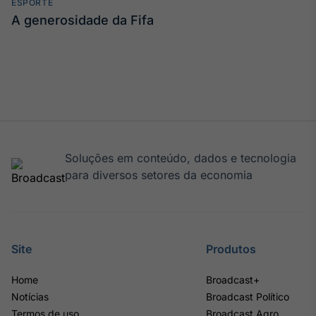
ESPORTE
IA
A generosidade da Fifa
Em breve
BroadFast
Em breve
Soluções em conteúdo, dados e tecnologia
para diversos setores da economia
Gestão de
Investimentos
Site
Produtos
Em breve
Home
Broadcast+
Notícias
Broadcast Político
Termos de uso
Broadcast Agro