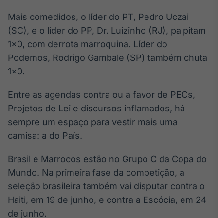
Broadcast
Mais comedidos, o líder do PT, Pedro Uczai
Ticker
(SC), e o líder do PP, Dr. Luizinho (RJ), palpitam
Cotações e
headlines de
1×0, com derrota marroquina. Líder do
notícias
Podemos, Rodrigo Gambale (SP) também chuta
1×0.
Broadcast
Widgets
Entre as agendas contra ou a favor de PECs,
Componentes
Projetos de Lei e discursos inflamados, há
para conteúdos e
sempre um espaço para vestir mais uma
funcionalidades
camisa: a do País.
Broadcast
Brasil e Marrocos estão no Grupo C da Copa do
Wallboard
Mundo. Na primeira fase da competição, a
Conteúdos e
seleção brasileira também vai disputar contra o
dados para
displays e telas
Haiti, em 19 de junho, e contra a Escócia, em 24
de junho.