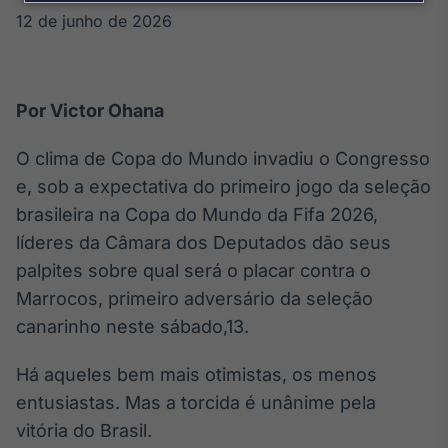
Broadcast
12 de junho de 2026
Agro
Tudo sobre o
agronegócio
Por Victor Ohana
Broadcast
O clima de Copa do Mundo invadiu o Congresso
Político
e, sob a expectativa do primeiro jogo da seleção
Os bastidores da
brasileira na Copa do Mundo da Fifa 2026,
política em
tempo real
líderes da Câmara dos Deputados dão seus
palpites sobre qual será o placar contra o
Marrocos, primeiro adversário da seleção
Broadcast
canarinho neste sábado,13.
Energia
O setor de
energia elétrica
Há aqueles bem mais otimistas, os menos
no Brasil
entusiastas. Mas a torcida é unânime pela
vitória do Brasil.