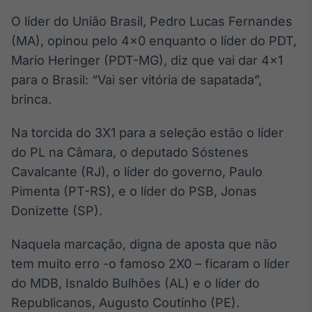
Broadcast
White Label
O líder do União Brasil, Pedro Lucas Fernandes
Plataforma para
(MA), opinou pelo 4×0 enquanto o líder do PDT,
conteúdos
Mario Heringer (PDT-MG), diz que vai dar 4×1
personalizados
Soluções de Dados
para o Brasil: “Vai ser vitória de sapatada”,
e Conteúdos
brinca.
Broadcast
OTC
Na torcida do 3X1 para a seleção estão o líder
Plataforma para
do PL na Câmara, o deputado Sóstenes
negociação de
Cavalcante (RJ), o líder do governo, Paulo
ativos
Pimenta (PT-RS), e o líder do PSB, Jonas
Donizette (SP).
Broadcast
Datafeed
Naquela marcação, digna de aposta que não
APIs para
tem muito erro -o famoso 2X0 – ficaram o líder
integração de
conteúdos e
do MDB, Isnaldo Bulhões (AL) e o líder do
dados
Republicanos, Augusto Coutinho (PE).