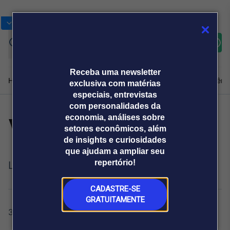
Bolsas
Gráficos
Moedas
Commoditie
Cotações
Assine
Entrar
agora
Receba uma newsletter
Home
Produtos e soluções
Notícias
Blog
Weekend
Institucional
Prêmi
exclusiva com matérias
especiais, entrevistas
com personalidades da
Vai Brasil!
economia, análises sobre
Plataformas
setores econômicos, além
Broadcast
Prêmio Broadcast
Agências de
Prêmio Broadcast
de insights e curiosidades
Sobre nós
Releases Broadcast
Releases
que ajudam a ampliar seu
comunicação
Analistas
Empresas
Broadcast+
repertório!
Lula vai de 3x0 Brasil sobre Noruega
O mercado
financeiro em
tempo real
CADASTRE-SE
GRATUITAMENTE
3 de julho de 2026
Prêmio Broadcast
Branded Content
Projeções