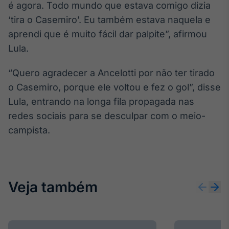
Broadcast
é agora. Todo mundo que estava comigo dizia
White Label
‘tira o Casemiro’. Eu também estava naquela e
Plataforma para
aprendi que é muito fácil dar palpite”, afirmou
conteúdos
personalizados
Lula.
Soluções de Dados
e Conteúdos
“Quero agradecer a Ancelotti por não ter tirado
Broadcast
o Casemiro, porque ele voltou e fez o gol”, disse
OTC
Lula, entrando na longa fila propagada nas
Plataforma para
redes sociais para se desculpar com o meio-
negociação de
ativos
campista.
Broadcast
Datafeed
Veja também
APIs para
integração de
conteúdos e
dados