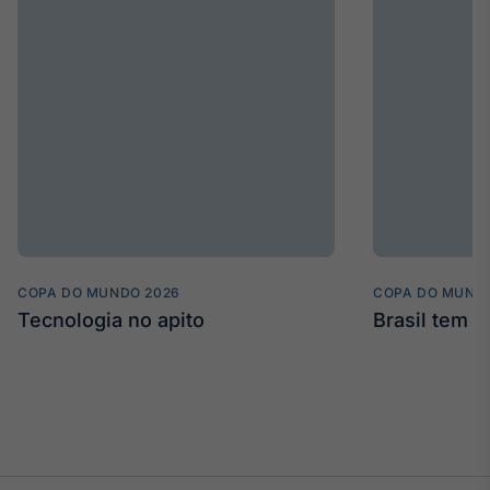
Broadcast
Ticker
Cotações e
headlines de
notícias
Broadcast
Widgets
Componentes
para conteúdos e
funcionalidades
COPA DO MUNDO 2026
COPA DO MUND
Tecnologia no apito
Brasil tem 
Broadcast
Wallboard
Conteúdos e
dados para
displays e telas