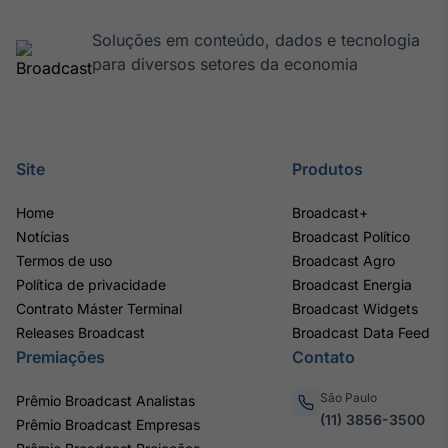
Broadcast
Soluções em conteúdo, dados e tecnologia
Curadoria
para diversos setores da economia
Curadoria de
conteúdos
noticiosos
Soluções de
Tecnologia
Site
Produtos
Broadcast
Radar
Home
Broadcast+
Monitoramento
Notícias
Broadcast Político
inteligente de
notícias e
Termos de uso
Broadcast Agro
conteúdos
Política de privacidade
Broadcast Energia
Contrato Máster Terminal
Broadcast Widgets
Broadcast
Releases Broadcast
Broadcast Data Feed
Fundos
Premiações
Contato
A melhor
plataforma para
São Paulo
Prêmio Broadcast Analistas
analisar fundos
(11) 3856-3500
Prêmio Broadcast Empresas
de investimento
no Brasil