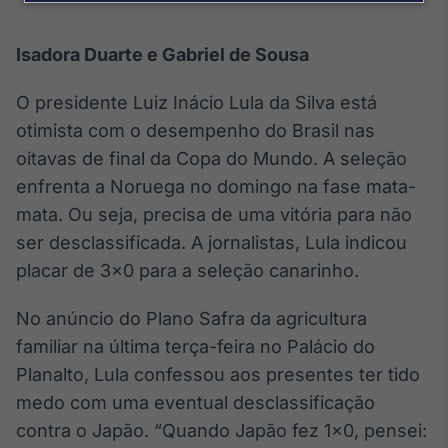
Broadcast
Agro
Tudo sobre o
Isadora Duarte e Gabriel de Sousa
agronegócio
O presidente Luiz Inácio Lula da Silva está
otimista com o desempenho do Brasil nas
Broadcast
oitavas de final da Copa do Mundo. A seleção
Político
enfrenta a Noruega no domingo na fase mata-
Os bastidores da
mata. Ou seja, precisa de uma vitória para não
política em
tempo real
ser desclassificada. A jornalistas, Lula indicou
placar de 3×0 para a seleção canarinho.
Broadcast
No anúncio do Plano Safra da agricultura
Energia
familiar na última terça-feira no Palácio do
O setor de
energia elétrica
Planalto, Lula confessou aos presentes ter tido
no Brasil
medo com uma eventual desclassificação
contra o Japão. “Quando Japão fez 1×0, pensei: