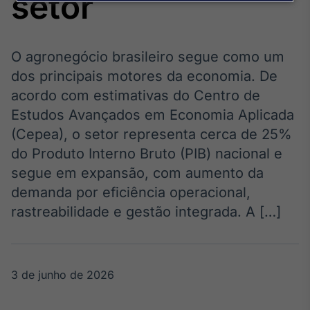
setor
Broadcast
Agro
Tudo sobre o
agronegócio
O agronegócio brasileiro segue como um
dos principais motores da economia. De
acordo com estimativas do Centro de
Broadcast
Estudos Avançados em Economia Aplicada
Político
(Cepea), o setor representa cerca de 25%
Os bastidores da
do Produto Interno Bruto (PIB) nacional e
política em
tempo real
segue em expansão, com aumento da
demanda por eficiência operacional,
Broadcast
rastreabilidade e gestão integrada. A […]
Energia
O setor de
energia elétrica
no Brasil
3 de junho de 2026