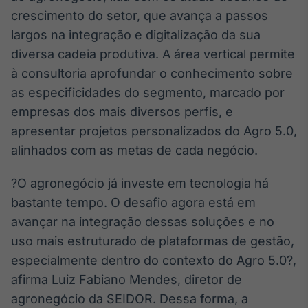
Broadcast
crescimento do setor, que avança a passos
Ticker
largos na integração e digitalização da sua
Cotações e
diversa cadeia produtiva. A área vertical permite
headlines de
notícias
à consultoria aprofundar o conhecimento sobre
as especificidades do segmento, marcado por
empresas dos mais diversos perfis, e
Broadcast
Widgets
apresentar projetos personalizados do Agro 5.0,
Componentes
alinhados com as metas de cada negócio.
para conteúdos e
funcionalidades
?O agronegócio já investe em tecnologia há
bastante tempo. O desafio agora está em
Broadcast
avançar na integração dessas soluções e no
Wallboard
uso mais estruturado de plataformas de gestão,
Conteúdos e
especialmente dentro do contexto do Agro 5.0?,
dados para
displays e telas
afirma Luiz Fabiano Mendes, diretor de
agronegócio da SEIDOR. Dessa forma, a