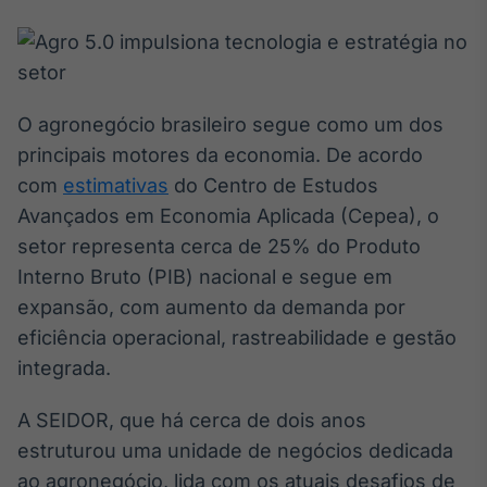
Broadcast
White Label
Plataforma para
conteúdos
personalizados
Soluções de Dados
O agronegócio brasileiro segue como um dos
e Conteúdos
principais motores da economia. De acordo
Broadcast
com
estimativas
do Centro de Estudos
OTC
Avançados em Economia Aplicada (Cepea), o
Plataforma para
setor representa cerca de 25% do Produto
negociação de
ativos
Interno Bruto (PIB) nacional e segue em
expansão, com aumento da demanda por
eficiência operacional, rastreabilidade e gestão
Broadcast
Datafeed
integrada.
APIs para
integração de
A SEIDOR, que há cerca de dois anos
conteúdos e
estruturou uma unidade de negócios dedicada
dados
ao agronegócio, lida com os atuais desafios de