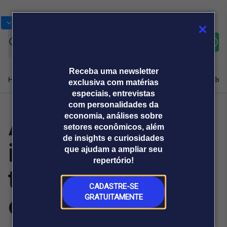
Bolsas
Gráficos
Moedas
Commoditie
Cotações
Assine
Entrar
agora
Receba uma newsletter
Home
Produtos e soluções
Notícias
Blog
Weekend
Institucional
Prêmi
exclusiva com matérias
especiais, entrevistas
com personalidades da
Agro 5.0
economia, análises sobre
Plataformas
setores econômicos, além
Broadcast
Prêmio Broadcast
Agências de
Prêmio Broadcast
de insights e curiosidades
impulsiona
Sobre nós
Releases Broadcast
Releases
que ajudam a ampliar seu
comunicação
Analistas
Empresas
Broadcast+
repertório!
O mercado
tecnologia e
financeiro em
tempo real
CADASTRE-SE
estratégia no
GRATUITAMENTE
Prêmio Broadcast
Branded Content
Projeções