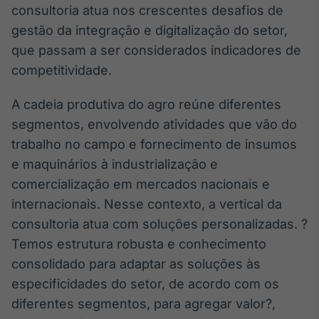
consultoria atua nos crescentes desafios de
Broadcast
Curadoria
gestão da integração e digitalização do setor,
Curadoria de
que passam a ser considerados indicadores de
conteúdos
competitividade.
noticiosos
Soluções de
Tecnologia
A cadeia produtiva do agro reúne diferentes
segmentos, envolvendo atividades que vão do
Broadcast
Radar
trabalho no campo e fornecimento de insumos
Monitoramento
e maquinários à industrialização e
inteligente de
comercialização em mercados nacionais e
notícias e
conteúdos
internacionais. Nesse contexto, a vertical da
consultoria atua com soluções personalizadas. ?
Broadcast
Temos estrutura robusta e conhecimento
Fundos
consolidado para adaptar as soluções às
A melhor
plataforma para
especificidades do setor, de acordo com os
analisar fundos
diferentes segmentos, para agregar valor?,
de investimento
no Brasil