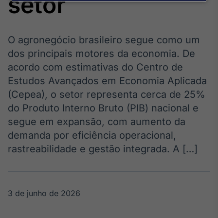
setor
Broadcast
Agro
Tudo sobre o
agronegócio
O agronegócio brasileiro segue como um
dos principais motores da economia. De
acordo com estimativas do Centro de
Broadcast
Estudos Avançados em Economia Aplicada
Político
(Cepea), o setor representa cerca de 25%
Os bastidores da
do Produto Interno Bruto (PIB) nacional e
política em
tempo real
segue em expansão, com aumento da
demanda por eficiência operacional,
Broadcast
rastreabilidade e gestão integrada. A […]
Energia
O setor de
energia elétrica
no Brasil
3 de junho de 2026