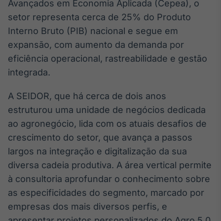
Avançados em Economia Aplicada (Cepea), o
Broadcast
setor representa cerca de 25% do Produto
Ticker
Interno Bruto (PIB) nacional e segue em
Cotações e
headlines de
expansão, com aumento da demanda por
notícias
eficiência operacional, rastreabilidade e gestão
integrada.
Broadcast
Widgets
A SEIDOR, que há cerca de dois anos
Componentes
estruturou uma unidade de negócios dedicada
para conteúdos e
ao agronegócio, lida com os atuais desafios de
funcionalidades
crescimento do setor, que avança a passos
largos na integração e digitalização da sua
Broadcast
diversa cadeia produtiva. A área vertical permite
Wallboard
à consultoria aprofundar o conhecimento sobre
Conteúdos e
dados para
as especificidades do segmento, marcado por
displays e telas
empresas dos mais diversos perfis, e
apresentar projetos personalizados do Agro 5.0,