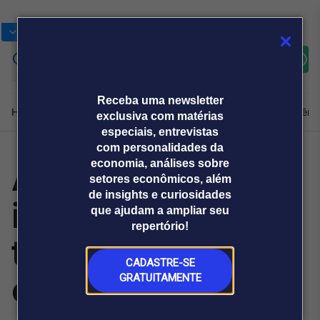
Bolsas
Gráficos
Moedas
Commoditie
Cotações
Assine
Entrar
agora
Receba uma newsletter
Home
Produtos e soluções
Notícias
Blog
Weekend
Institucional
Prêmi
exclusiva com matérias
especiais, entrevistas
com personalidades da
Agro 5.0
economia, análises sobre
Plataformas
setores econômicos, além
Broadcast
Prêmio Broadcast
Agências de
Prêmio Broadcast
de insights e curiosidades
impulsiona
Sobre nós
Releases Broadcast
Releases
que ajudam a ampliar seu
comunicação
Analistas
Empresas
Broadcast+
repertório!
O mercado
tecnologia e
financeiro em
tempo real
CADASTRE-SE
estratégia no
GRATUITAMENTE
Prêmio Broadcast
Branded Content
Projeções