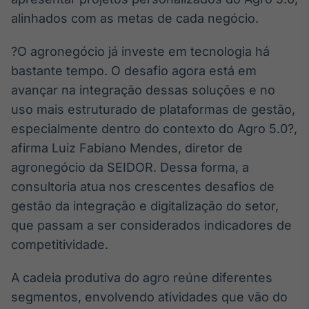
Broadcast
alinhados com as metas de cada negócio.
Curadoria
Curadoria de
?O agronegócio já investe em tecnologia há
conteúdos
bastante tempo. O desafio agora está em
noticiosos
Soluções de
avançar na integração dessas soluções e no
Tecnologia
uso mais estruturado de plataformas de gestão,
Broadcast
especialmente dentro do contexto do Agro 5.0?,
Radar
afirma Luiz Fabiano Mendes, diretor de
Monitoramento
agronegócio da SEIDOR. Dessa forma, a
inteligente de
notícias e
consultoria atua nos crescentes desafios de
conteúdos
gestão da integração e digitalização do setor,
Broadcast
que passam a ser considerados indicadores de
Fundos
competitividade.
A melhor
plataforma para
A cadeia produtiva do agro reúne diferentes
analisar fundos
de investimento
segmentos, envolvendo atividades que vão do
no Brasil