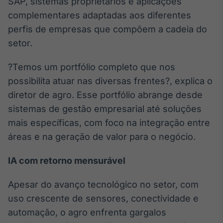
SAP, sistemas proprietários e aplicações
Tokenização
complementares adaptadas aos diferentes
de ativos
perfis de empresas que compõem a cadeia do
Em breve
setor.
?Temos um portfólio completo que nos
possibilita atuar nas diversas frentes?, explica o
Crédito
diretor de agro. Esse portfólio abrange desde
Em breve
sistemas de gestão empresarial até soluções
mais específicas, com foco na integração entre
áreas e na geração de valor para o negócio.
IA com retorno mensurável
Apesar do avanço tecnológico no setor, com
uso crescente de sensores, conectividade e
automação, o agro enfrenta gargalos