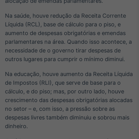
alocação de emendas parlamentares.
IA
Na saúde, houve redução da Receita Corrente
Em breve
Líquida (RCL), base de cálculo para o piso, e
aumento de despesas obrigatórias e emendas
parlamentares na área. Quando isso acontece, a
necessidade de o governo tirar despesas de
BroadFast
outros lugares para cumprir o mínimo diminui.
Em breve
Na educação, houve aumento da Receita Líquida
de Impostos (RLI), que serve de base para o
cálculo, e do piso; mas, por outro lado, houve
crescimento das despesas obrigatórias alocadas
Gestão de
no setor – e, com isso, a pressão sobre as
Investimentos
Em breve
despesas livres também diminuiu e sobrou mais
dinheiro.