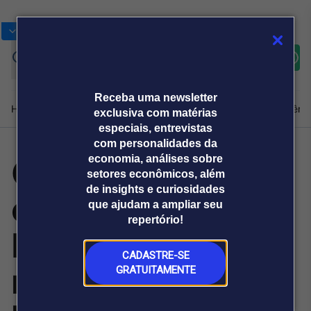
Bolsas
Gráficos
Moedas
Commoditie
Cotações
Assine
Entrar
agora
Receba uma newsletter
Home
Produtos e soluções
Notícias
Blog
Weekend
Institucional
Prêmi
exclusiva com matérias
especiais, entrevistas
com personalidades da
Governo Lula
economia, análises sobre
Plataformas
setores econômicos, além
Broadcast
Prêmio Broadcast
Agências de
Prêmio Broadcast
de insights e curiosidades
calcula que terá
Sobre nós
Releases Broadcast
Releases
que ajudam a ampliar seu
comunicação
Analistas
Empresas
Broadcast+
repertório!
O mercado
R$ 46 bilhões a
financeiro em
tempo real
CADASTRE-SE
mais para gastar
GRATUITAMENTE
Prêmio Broadcast
Branded Content
Projeções