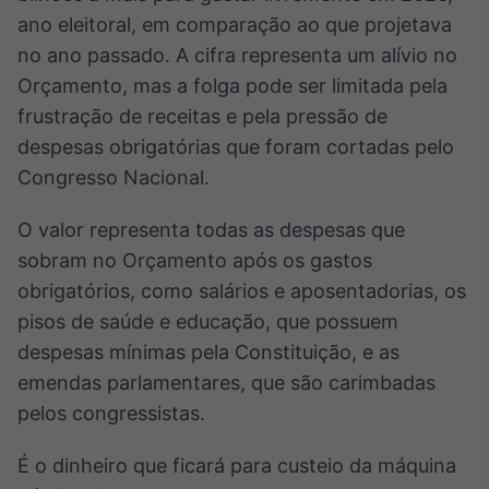
Broadcast
ano eleitoral, em comparação ao que projetava
White Label
no ano passado. A cifra representa um alívio no
Plataforma para
conteúdos
Orçamento, mas a folga pode ser limitada pela
personalizados
Soluções de Dados
frustração de receitas e pela pressão de
e Conteúdos
despesas obrigatórias que foram cortadas pelo
Congresso Nacional.
Broadcast
OTC
O valor representa todas as despesas que
Plataforma para
negociação de
sobram no Orçamento após os gastos
ativos
obrigatórios, como salários e aposentadorias, os
pisos de saúde e educação, que possuem
Broadcast
despesas mínimas pela Constituição, e as
Datafeed
emendas parlamentares, que são carimbadas
APIs para
pelos congressistas.
integração de
conteúdos e
dados
É o dinheiro que ficará para custeio da máquina