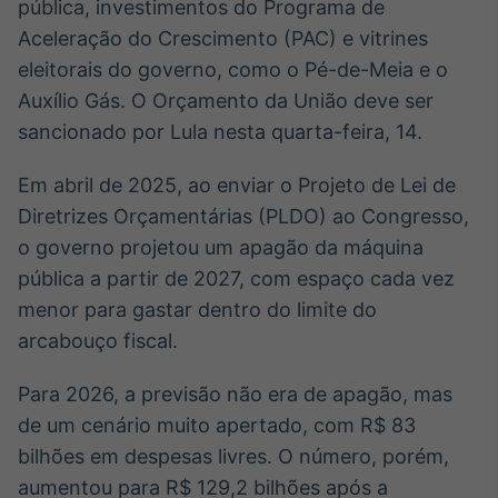
pública, investimentos do Programa de
Broadcast
Aceleração do Crescimento (PAC) e vitrines
Ticker
eleitorais do governo, como o Pé-de-Meia e o
Cotações e
headlines de
Auxílio Gás. O Orçamento da União deve ser
notícias
sancionado por Lula nesta quarta-feira, 14.
Broadcast
Em abril de 2025, ao enviar o Projeto de Lei de
Widgets
Diretrizes Orçamentárias (PLDO) ao Congresso,
Componentes
o governo projetou um apagão da máquina
para conteúdos e
pública a partir de 2027, com espaço cada vez
funcionalidades
menor para gastar dentro do limite do
arcabouço fiscal.
Broadcast
Wallboard
Para 2026, a previsão não era de apagão, mas
Conteúdos e
de um cenário muito apertado, com R$ 83
dados para
displays e telas
bilhões em despesas livres. O número, porém,
aumentou para R$ 129,2 bilhões após a