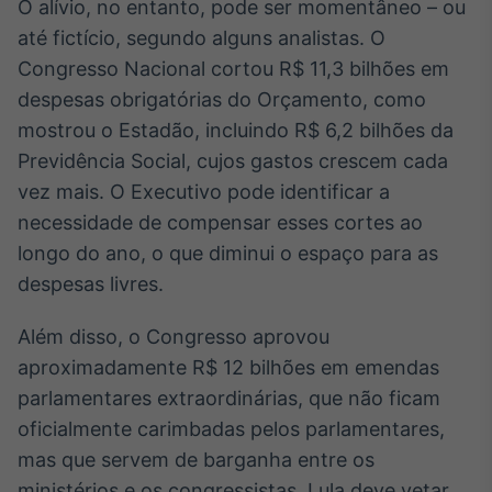
O alívio, no entanto, pode ser momentâneo – ou
Tokenização
até fictício, segundo alguns analistas. O
de ativos
Congresso Nacional cortou R$ 11,3 bilhões em
Em breve
despesas obrigatórias do Orçamento, como
mostrou o Estadão, incluindo R$ 6,2 bilhões da
Previdência Social, cujos gastos crescem cada
vez mais. O Executivo pode identificar a
Crédito
necessidade de compensar esses cortes ao
Em breve
longo do ano, o que diminui o espaço para as
despesas livres.
Além disso, o Congresso aprovou
aproximadamente R$ 12 bilhões em emendas
parlamentares extraordinárias, que não ficam
oficialmente carimbadas pelos parlamentares,
mas que servem de barganha entre os
ministérios e os congressistas. Lula deve vetar