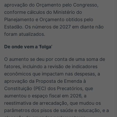
Broadcast
aprovação do Orçamento pelo Congresso,
Curadoria
conforme cálculos do Ministério do
Curadoria de
Planejamento e Orçamento obtidos pelo
conteúdos
Estadão. Os números de 2027 em diante não
noticiosos
Soluções de
foram atualizados.
Tecnologia
Broadcast
De onde vem a ‘folga’
Radar
Monitoramento
O aumento se deu por conta de uma soma de
inteligente de
fatores, incluindo a revisão de indicadores
notícias e
conteúdos
econômicos que impactam nas despesas, a
aprovação da Proposta de Emenda à
Broadcast
Constituição (PEC) dos Precatórios, que
Fundos
aumentou o espaço fiscal em 2026, a
A melhor
plataforma para
reestimativa de arrecadação, que mudou os
analisar fundos
parâmetros dos pisos de saúde e educação, e a
de investimento
no Brasil