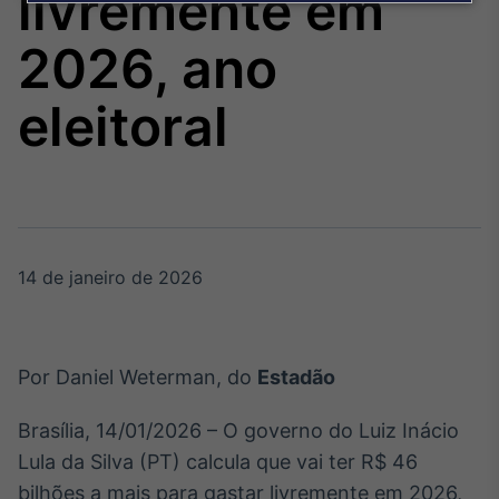
livremente em
Broadcast
Agro
2026, ano
Tudo sobre o
agronegócio
eleitoral
Broadcast
Político
Os bastidores da
política em tempo
real
14 de janeiro de 2026
Broadcast
Energia
Por Daniel Weterman, do
Estadão
O setor de
energia elétrica
Brasília, 14/01/2026 – O governo do Luiz Inácio
no Brasil
Lula da Silva (PT) calcula que vai ter R$ 46
bilhões a mais para gastar livremente em 2026,