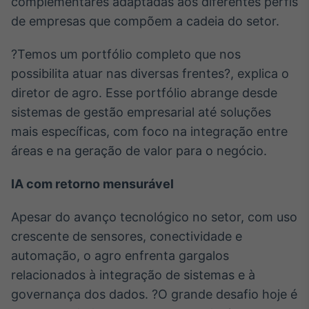
complementares adaptadas aos diferentes perfis
Tokenização
de empresas que compõem a cadeia do setor.
de ativos
?Temos um portfólio completo que nos
Em breve
possibilita atuar nas diversas frentes?, explica o
diretor de agro. Esse portfólio abrange desde
sistemas de gestão empresarial até soluções
Crédito
mais específicas, com foco na integração entre
Em breve
áreas e na geração de valor para o negócio.
IA com retorno mensurável
Apesar do avanço tecnológico no setor, com uso
crescente de sensores, conectividade e
automação, o agro enfrenta gargalos
relacionados à integração de sistemas e à
governança dos dados. ?O grande desafio hoje é