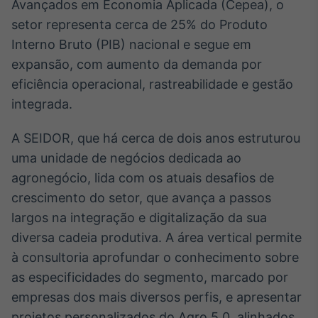
Avançados em Economia Aplicada (Cepea), o
Broadcast
setor representa cerca de 25% do Produto
Ticker
Interno Bruto (PIB) nacional e segue em
Cotações e
headlines de
expansão, com aumento da demanda por
notícias
eficiência operacional, rastreabilidade e gestão
integrada.
Broadcast
Widgets
A SEIDOR, que há cerca de dois anos estruturou
Componentes
uma unidade de negócios dedicada ao
para conteúdos e
agronegócio, lida com os atuais desafios de
funcionalidades
crescimento do setor, que avança a passos
largos na integração e digitalização da sua
Broadcast
diversa cadeia produtiva. A área vertical permite
Wallboard
à consultoria aprofundar o conhecimento sobre
Conteúdos e
dados para
as especificidades do segmento, marcado por
displays e telas
empresas dos mais diversos perfis, e apresentar
projetos personalizados do Agro 5.0, alinhados