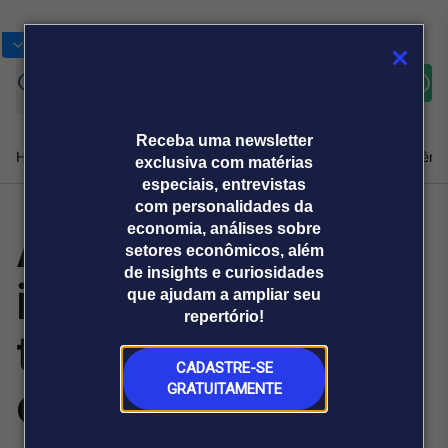
Bolsas
Gráficos
Moedas
Commoditie
Cotações
Assine
Entrar
agora
Receba uma newsletter
Home
Produtos e soluções
Notícias
Blog
Weekend
Institucional
Prêmi
exclusiva com matérias
especiais, entrevistas
com personalidades da
Agro 5.0
economia, análises sobre
Plataformas
setores econômicos, além
Broadcast
Prêmio Broadcast
Agências de
Prêmio Broadcast
de insights e curiosidades
impulsiona
Sobre nós
Releases Broadcast
Releases
que ajudam a ampliar seu
comunicação
Analistas
Empresas
Broadcast+
repertório!
O mercado
tecnologia e
financeiro em
tempo real
CADASTRE-SE
estratégia no
GRATUITAMENTE
Prêmio Broadcast
Branded Content
Projeções