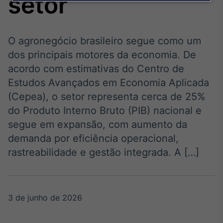
setor
Broadcast
Agro
Tudo sobre o
agronegócio
O agronegócio brasileiro segue como um
dos principais motores da economia. De
acordo com estimativas do Centro de
Broadcast
Estudos Avançados em Economia Aplicada
Político
(Cepea), o setor representa cerca de 25%
Os bastidores da
do Produto Interno Bruto (PIB) nacional e
política em tempo
real
segue em expansão, com aumento da
demanda por eficiência operacional,
Broadcast
rastreabilidade e gestão integrada. A […]
Energia
O setor de
energia elétrica
no Brasil
3 de junho de 2026