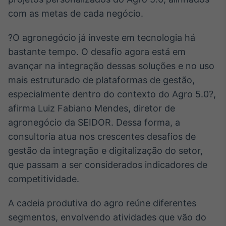
Broadcast
com as metas de cada negócio.
Curadoria
Curadoria de
?O agronegócio já investe em tecnologia há
conteúdos
bastante tempo. O desafio agora está em
noticiosos
Soluções de
avançar na integração dessas soluções e no uso
Tecnologia
mais estruturado de plataformas de gestão,
Broadcast
especialmente dentro do contexto do Agro 5.0?,
Radar
afirma Luiz Fabiano Mendes, diretor de
Monitoramento
agronegócio da SEIDOR. Dessa forma, a
inteligente de
notícias e
consultoria atua nos crescentes desafios de
conteúdos
gestão da integração e digitalização do setor,
Broadcast
que passam a ser considerados indicadores de
Fundos
competitividade.
A melhor
plataforma para
A cadeia produtiva do agro reúne diferentes
analisar fundos
de investimento
segmentos, envolvendo atividades que vão do
no Brasil