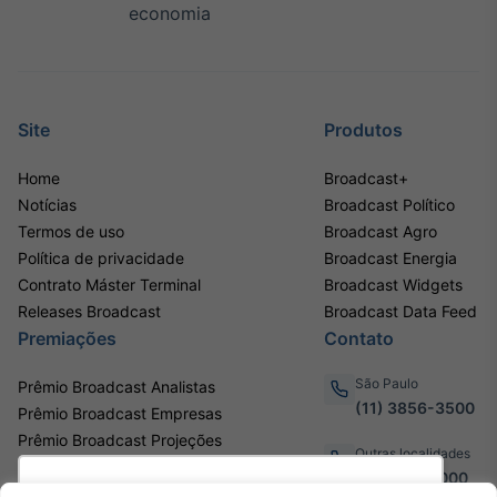
economia
Site
Produtos
Home
Broadcast+
Notícias
Broadcast Político
Termos de uso
Broadcast Agro
Política de privacidade
Broadcast Energia
Contrato Máster Terminal
Broadcast Widgets
Releases Broadcast
Broadcast Data Feed
Premiações
Contato
São Paulo
Prêmio Broadcast Analistas
(11) 3856-3500
Prêmio Broadcast Empresas
Prêmio Broadcast Projeções
Outras localidades
0800.011.3000
Utilizamos cookies para oferecer melhor