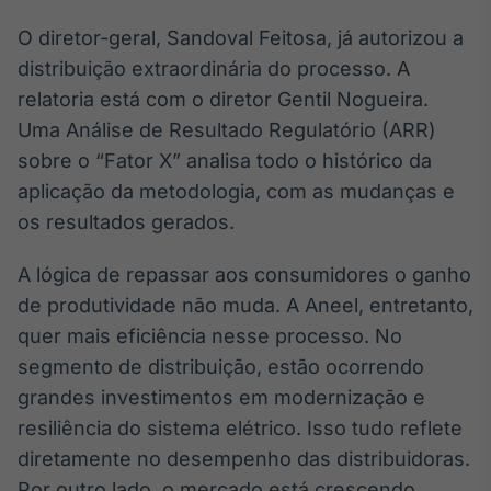
Broadcast
O diretor-geral, Sandoval Feitosa, já autorizou a
Ticker
distribuição extraordinária do processo. A
Cotações e
headlines de
relatoria está com o diretor Gentil Nogueira.
notícias
Uma Análise de Resultado Regulatório (ARR)
sobre o “Fator X” analisa todo o histórico da
Broadcast
aplicação da metodologia, com as mudanças e
Widgets
os resultados gerados.
Componentes
para conteúdos e
A lógica de repassar aos consumidores o ganho
funcionalidades
de produtividade não muda. A Aneel, entretanto,
quer mais eficiência nesse processo. No
Broadcast
segmento de distribuição, estão ocorrendo
Wallboard
grandes investimentos em modernização e
Conteúdos e
dados para
resiliência do sistema elétrico. Isso tudo reflete
displays e telas
diretamente no desempenho das distribuidoras.
Por outro lado, o mercado está crescendo