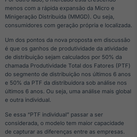
Broadcast
menos com a rápida expansão da Micro e
Curadoria
Minigeração Distribuída (MMGD). Ou seja,
Curadoria de
consumidores com geração própria e localizada.
conteúdos
noticiosos
Soluções de
Um dos pontos da nova proposta em discussão
Tecnologia
é que os ganhos de produtividade da atividade
Broadcast
de distribuição sejam calculados por 50% da
Radar
chamada Produtividade Total dos Fatores (PTF)
Monitoramento
do segmento de distribuição nos últimos 6 anos
inteligente de
notícias e
e 50% da PTF da distribuidora sob análise nos
conteúdos
últimos 6 anos. Ou seja, uma análise mais global
Broadcast
e outra individual.
Fundos
Se essa “PTF individual” passar a ser
A melhor
plataforma para
considerada, o modelo tem maior capacidade
analisar fundos
de investimento
de capturar as diferenças entre as empresas.
no Brasil