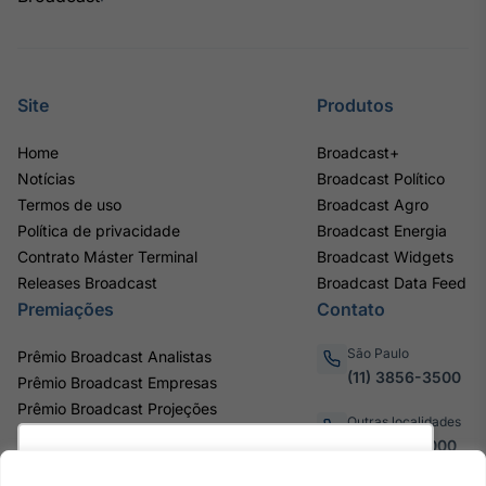
Site
Produtos
Home
Broadcast+
Notícias
Broadcast Político
Termos de uso
Broadcast Agro
Política de privacidade
Broadcast Energia
Contrato Máster Terminal
Broadcast Widgets
Releases Broadcast
Broadcast Data Feed
Premiações
Contato
São Paulo
Prêmio Broadcast Analistas
(11) 3856-3500
Prêmio Broadcast Empresas
Prêmio Broadcast Projeções
Outras localidades
0800.011.3000
Utilizamos cookies para oferecer melhor
experiência, melhorar o desempenho, analisar