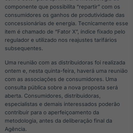
Broadcast
componente que possibilita “repartir” com os
White Label
consumidores os ganhos de produtividade das
Plataforma para
conteúdos
concessionárias de energia. Tecnicamente esse
personalizados
Soluções de Dados
item é chamado de “Fator X”, índice fixado pelo
e Conteúdos
regulador e utilizado nos reajustes tarifários
subsequentes.
Broadcast
OTC
Uma reunião com as distribuidoras foi realizada
Plataforma para
negociação de
ontem e, nesta quinta-feira, haverá uma reunião
ativos
com as associações de consumidores. Uma
consulta pública sobre a nova proposta será
Broadcast
aberta. Consumidores, distribuidoras,
Datafeed
especialistas e demais interessados poderão
APIs para
contribuir para o aperfeiçoamento da
integração de
conteúdos e
metodologia, antes da deliberação final da
dados
Agência.