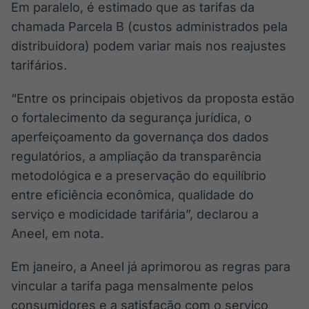
Em paralelo, é estimado que as tarifas da
IA
chamada Parcela B (custos administrados pela
Em breve
distribuidora) podem variar mais nos reajustes
tarifários.
“Entre os principais objetivos da proposta estão
o fortalecimento da segurança jurídica, o
BroadFast
aperfeiçoamento da governança dos dados
Em breve
regulatórios, a ampliação da transparência
metodológica e a preservação do equilíbrio
entre eficiência econômica, qualidade do
serviço e modicidade tarifária”, declarou a
Gestão de
Aneel, em nota.
Investimentos
Em breve
Em janeiro, a Aneel já aprimorou as regras para
vincular a tarifa paga mensalmente pelos
consumidores e a satisfação com o serviço