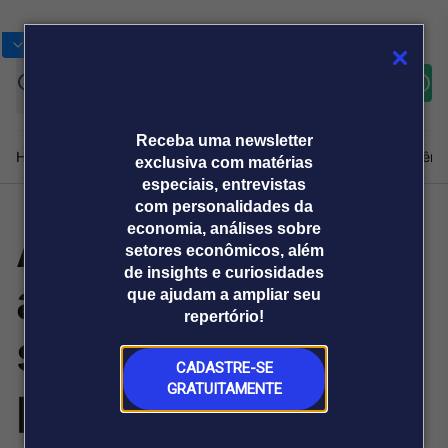
Bolsas
Gráficos
Moedas
Commoditie
Cotações
Assine
Entrar
agora
Receba uma newsletter
Home
Produtos e soluções
Notícias
Blog
Weekend
Institucional
Prêmi
exclusiva com matérias
especiais, entrevistas
com personalidades da
Aneel vai
economia, análises sobre
Plataformas
setores econômicos, além
Broadcast
Prêmio Broadcast
Agências de
Prêmio Broadcast
de insights e curiosidades
aprimorar regra
Sobre nós
Releases Broadcast
Releases
que ajudam a ampliar seu
comunicação
Analistas
Empresas
Broadcast+
repertório!
O mercado
sobre
financeiro em
tempo real
CADASTRE-SE
produtividade de
GRATUITAMENTE
Prêmio Broadcast
Branded Content
Projeções