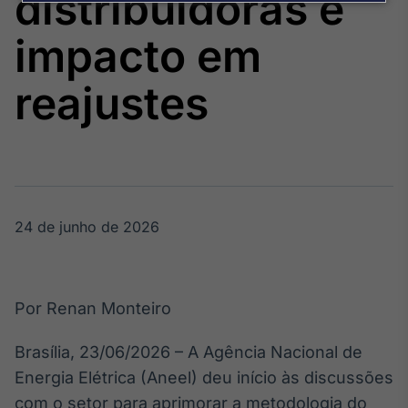
distribuidoras e
Broadcast
Agro
impacto em
Tudo sobre o
agronegócio
reajustes
Broadcast
Político
Os bastidores da
política em
tempo real
24 de junho de 2026
Broadcast
Energia
Por Renan Monteiro
O setor de
energia elétrica
Brasília, 23/06/2026 – A Agência Nacional de
no Brasil
Energia Elétrica (Aneel) deu início às discussões
com o setor para aprimorar a metodologia do