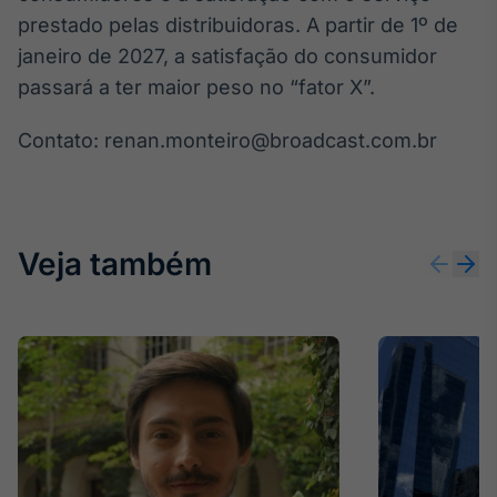
prestado pelas distribuidoras. A partir de 1º de
Tokenização
janeiro de 2027, a satisfação do consumidor
de ativos
passará a ter maior peso no “fator X”.
Em breve
Contato: renan.monteiro@broadcast.com.br
Crédito
Em breve
Veja também