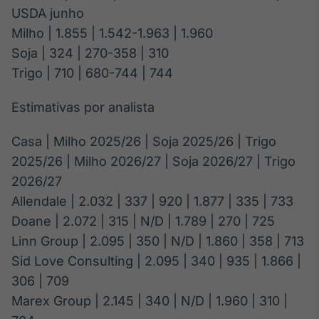
Broadcast
USDA junho
Ticker
Milho | 1.855 | 1.542-1.963 | 1.960
Cotações e
Soja | 324 | 270-358 | 310
headlines de
notícias
Trigo | 710 | 680-744 | 744
Estimativas por analista
Broadcast
Widgets
Casa | Milho 2025/26 | Soja 2025/26 | Trigo
Componentes
2025/26 | Milho 2026/27 | Soja 2026/27 | Trigo
para conteúdos e
funcionalidades
2026/27
Allendale | 2.032 | 337 | 920 | 1.877 | 335 | 733
Doane | 2.072 | 315 | N/D | 1.789 | 270 | 725
Broadcast
Linn Group | 2.095 | 350 | N/D | 1.860 | 358 | 713
Wallboard
Conteúdos e
Sid Love Consulting | 2.095 | 340 | 935 | 1.866 |
dados para
306 | 709
displays e telas
Marex Group | 2.145 | 340 | N/D | 1.960 | 310 |