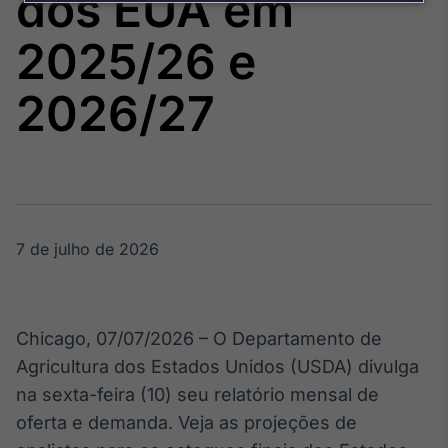
dos EUA em
Broadcast
Agro
2025/26 e
Tudo sobre o
agronegócio
2026/27
Broadcast
Político
Os bastidores da
política em
tempo real
7 de julho de 2026
Broadcast
Energia
Chicago, 07/07/2026 – O Departamento de
O setor de
Agricultura dos Estados Unidos (USDA) divulga
energia elétrica
no Brasil
na sexta-feira (10) seu relatório mensal de
oferta e demanda. Veja as projeções de