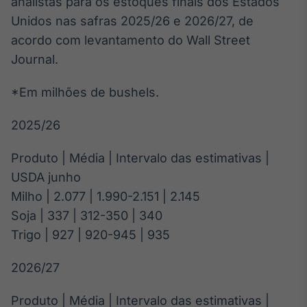
analistas para os estoques finais dos Estados
Broadcast
White Label
Unidos nas safras 2025/26 e 2026/27, de
Plataforma para
acordo com levantamento do Wall Street
conteúdos
Journal.
personalizados
Soluções de Dados
e Conteúdos
*Em milhões de bushels.
Broadcast
2025/26
OTC
Plataforma para
Produto | Média | Intervalo das estimativas |
negociação de
ativos
USDA junho
Milho | 2.077 | 1.990-2.151 | 2.145
Broadcast
Soja | 337 | 312-350 | 340
Datafeed
Trigo | 927 | 920-945 | 935
APIs para
integração de
2026/27
conteúdos e
dados
Produto | Média | Intervalo das estimativas |