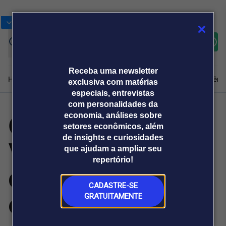
Bolsas
Gráficos
Moedas
Commoditie
Cotações
Assine
Entrar
agora
Receba uma newsletter
Home
Produtos e soluções
Notícias
Blog
Weekend
Institucional
Prêmi
exclusiva com matérias
especiais, entrevistas
com personalidades da
Grãos/USDA:
economia, análises sobre
Plataformas
setores econômicos, além
Broadcast
Prêmio Broadcast
Agências de
Prêmio Broadcast
de insights e curiosidades
Veja estimativas
Sobre nós
Releases Broadcast
Releases
que ajudam a ampliar seu
comunicação
Analistas
Empresas
Broadcast+
repertório!
O mercado
de analistas para
financeiro em
tempo real
CADASTRE-SE
estoques finais
GRATUITAMENTE
Prêmio Broadcast
Branded Content
Projeções