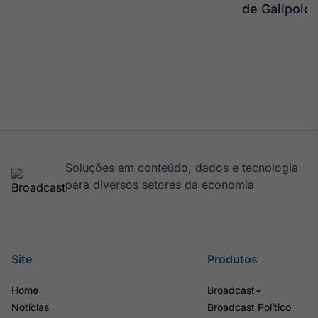
de Galípolo
Tokenização
de ativos
Em breve
Crédito
Em breve
Soluções em conteúdo, dados e tecnologia
para diversos setores da economia
Site
Produtos
Home
Broadcast+
Notícias
Broadcast Político