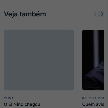
IA
Veja também
Em breve
BroadFast
Em breve
Gestão de
Investimentos
Em breve
CLIMA
POLÍTICA MONE
O El Niño chegou
Quem avisa 