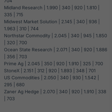
704
Broadcast
Midland Research | 1.990 | 340 | 920 | 1.810 |
Curadoria
335 | 715
Curadoria de
conteúdos
Midwest Market Solution | 2.145 | 340 | 936 |
noticiosos
Soluções de
1.963 | 310 | 744
Tecnologia
Northstar Commodity | 2.045 | 340 | 945 | 1.850
| 320 | 700
Broadcast
Ocean State Research | 2.071 | 340 | 920 | 1.886
Radar
Monitoramento
| 356 | 703
inteligente de
Prime Ag | 2.045 | 350 | 920 | 1.910 | 325 | 700
notícias e
conteúdos
StoneX | 2.151 | 312 | 920 | 1.893 | 348 | 701
US Commodities | 2.050 | 340 | 930 | 1.542 |
Broadcast
295 | 680
Fundos
Zaner Ag Hedge | 2.070 | 340 | 920 | 1.910 | 338
A melhor
plataforma para
| 703
analisar fundos
de investimento
no Brasil