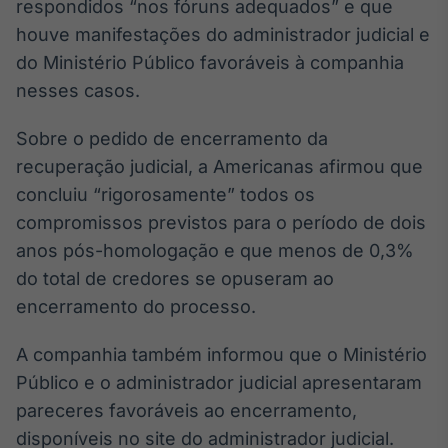
respondidos “nos fóruns adequados” e que
Broadcast
houve manifestações do administrador judicial e
Ticker
do Ministério Público favoráveis à companhia
Cotações e
headlines de
nesses casos.
notícias
Sobre o pedido de encerramento da
Broadcast
recuperação judicial, a Americanas afirmou que
Widgets
concluiu “rigorosamente” todos os
Componentes
compromissos previstos para o período de dois
para conteúdos e
anos pós-homologação e que menos de 0,3%
funcionalidades
do total de credores se opuseram ao
encerramento do processo.
Broadcast
Wallboard
A companhia também informou que o Ministério
Conteúdos e
Público e o administrador judicial apresentaram
dados para
displays e telas
pareceres favoráveis ao encerramento,
disponíveis no site do administrador judicial.