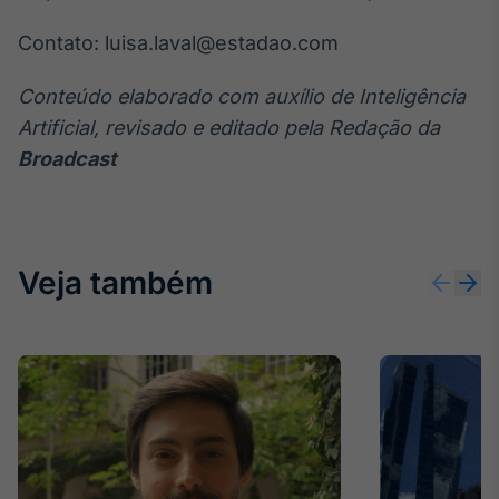
Broadcast
Contato: luisa.laval@estadao.com
Curadoria
Curadoria de
conteúdos
Conteúdo elaborado com auxílio de Inteligência
noticiosos
Soluções de
Artificial, revisado e editado pela Redação da
Tecnologia
Broadcast
Broadcast
Radar
Monitoramento
inteligente de
Veja também
notícias e
conteúdos
Broadcast
Fundos
A melhor
plataforma para
analisar fundos
de investimento
no Brasil