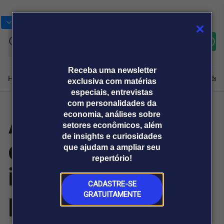
Bolsas
Gráficos
Moedas
Commoditie
Cotações
Assine
Entrar
agora
Receba uma newsletter
Home
Produtos e soluções
Notícias
Blog
Weekend
Institucional
Prêmi
exclusiva com matérias
especiais, entrevistas
com personalidades da
Americanas diz
economia, análises sobre
Plataformas
setores econômicos, além
Broadcast
Prêmio Broadcast
Agências de
Prêmio Broadcast
de insights e curiosidades
que cumpre
Sobre nós
Releases Broadcast
Releases
que ajudam a ampliar seu
comunicação
Analistas
Empresas
Broadcast+
repertório!
O mercado
integralmente
financeiro em
tempo real
CADASTRE-SE
plano de
GRATUITAMENTE
Prêmio Broadcast
Branded Content
Projeções