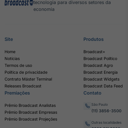
tecnologia para diversos setores da
Tokenização
economia
de ativos
Em breve
Site
Produtos
Crédito
Home
Broadcast+
Em breve
Notícias
Broadcast Político
Termos de uso
Broadcast Agro
Política de privacidade
Broadcast Energia
Contrato Máster Terminal
Broadcast Widgets
Releases Broadcast
Broadcast Data Feed
Premiações
Contato
São Paulo
Prêmio Broadcast Analistas
(11) 3856-3500
Prêmio Broadcast Empresas
Prêmio Broadcast Projeções
Outras localidades