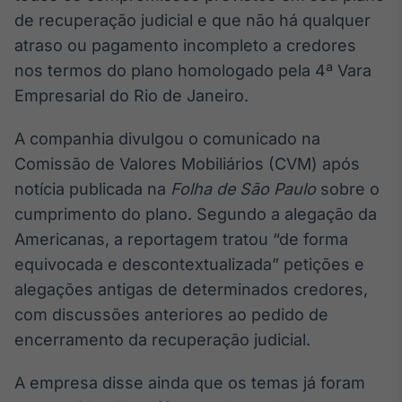
Broadcast
de recuperação judicial e que não há qualquer
White Label
atraso ou pagamento incompleto a credores
Plataforma para
conteúdos
nos termos do plano homologado pela 4ª Vara
personalizados
Soluções de Dados
Empresarial do Rio de Janeiro.
e Conteúdos
A companhia divulgou o comunicado na
Broadcast
Comissão de Valores Mobiliários (CVM) após
OTC
notícia publicada na
Folha de São Paulo
sobre o
Plataforma para
negociação de
cumprimento do plano. Segundo a alegação da
ativos
Americanas, a reportagem tratou “de forma
equivocada e descontextualizada” petições e
Broadcast
alegações antigas de determinados credores,
Datafeed
com discussões anteriores ao pedido de
APIs para
encerramento da recuperação judicial.
integração de
conteúdos e
dados
A empresa disse ainda que os temas já foram