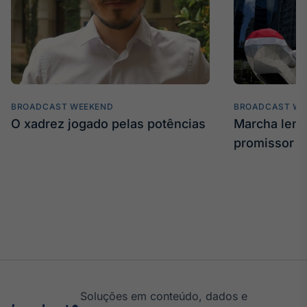
IA
Em breve
BROADCAST WEEKEND
BROADCAST WE
BroadFast
O xadrez jogado pelas potências
Marcha len
Em breve
promissor
Gestão de
Investimentos
Em breve
Soluções em conteúdo, dados e