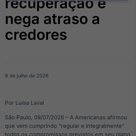
recuperação e
Broadcast
Agro
nega atraso a
Tudo sobre o
agronegócio
credores
Broadcast
Político
Os bastidores da
política em
tempo real
9 de julho de 2026
Broadcast
Energia
Por Luísa Laval
O setor de
energia elétrica
São Paulo, 09/07/2026 – A Americanas afirmou
no Brasil
que vem cumprindo “regular e integralmente”
todos os compromissos previstos em seu plano