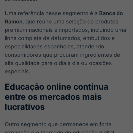
IA
Uma referência nesse segmento é a
Banca do
Em breve
Ramon
, que reúne uma seleção de produtos
premium nacionais e importados, incluindo uma
linha completa de defumados, embutidos e
especialidades espanholas, atendendo
BroadFast
consumidores que procuram ingredientes de
Em breve
alta qualidade para o dia a dia ou ocasiões
especiais.
Educação online continua
entre os mercados mais
Gestão de
Investimentos
lucrativos
Em breve
Outro segmento que permanece em forte
expansão é o mercado de educação digital.