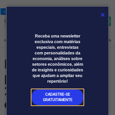
Bolsas
Gráficos
Moedas
Commoditie
Cotações
Assine
Entrar
agora
Receba uma newsletter
Home
Produtos e soluções
Notícias
Blog
Weekend
Institucional
Prêmi
exclusiva com matérias
especiais, entrevistas
com personalidades da
Mercados mais
economia, análises sobre
Plataformas
setores econômicos, além
Broadcast
Prêmio Broadcast
Agências de
Prêmio Broadcast
de insights e curiosidades
promissores para
Sobre nós
Releases Broadcast
Releases
que ajudam a ampliar seu
comunicação
Analistas
Empresas
Broadcast+
repertório!
O mercado
2027:
financeiro em
tempo real
CADASTRE-SE
defumados, luxo,
GRATUITAMENTE
Prêmio Broadcast
Branded Content
Projeções