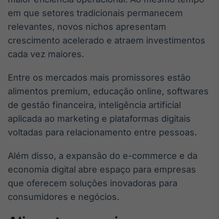
Broadcast
em que setores tradicionais permanecem
White Label
relevantes, novos nichos apresentam
Plataforma para
conteúdos
crescimento acelerado e atraem investimentos
personalizados
Soluções de Dados
cada vez maiores.
e Conteúdos
Entre os mercados mais promissores estão
Broadcast
alimentos premium, educação online, softwares
OTC
Plataforma para
de gestão financeira, inteligência artificial
negociação de
aplicada ao marketing e plataformas digitais
ativos
voltadas para relacionamento entre pessoas.
Broadcast
Além disso, a expansão do e-commerce e da
Datafeed
economia digital abre espaço para empresas
APIs para
que oferecem soluções inovadoras para
integração de
conteúdos e
consumidores e negócios.
dados