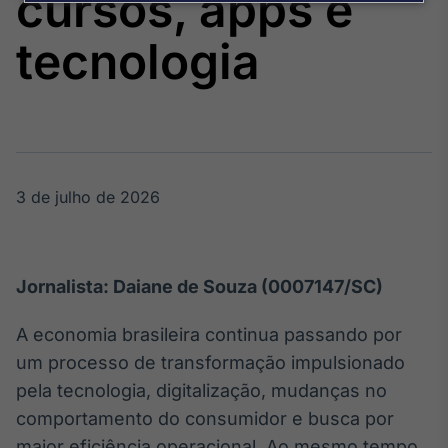
cursos, apps e
Broadcast
Agro
tecnologia
Tudo sobre o
agronegócio
Broadcast
Político
3 de julho de 2026
Os bastidores da
política em
tempo real
Jornalista: Daiane de Souza (0007147/SC)
Broadcast
Energia
A economia brasileira continua passando por
O setor de
um processo de transformação impulsionado
energia elétrica
no Brasil
pela tecnologia, digitalização, mudanças no
comportamento do consumidor e busca por
maior eficiência operacional. Ao mesmo tempo