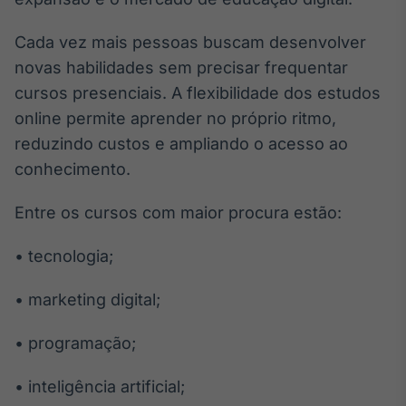
Tokenização
Cada vez mais pessoas buscam desenvolver
de ativos
novas habilidades sem precisar frequentar
Em breve
cursos presenciais. A flexibilidade dos estudos
online permite aprender no próprio ritmo,
reduzindo custos e ampliando o acesso ao
Crédito
conhecimento.
Em breve
Entre os cursos com maior procura estão:
• tecnologia;
• marketing digital;
• programação;
• inteligência artificial;