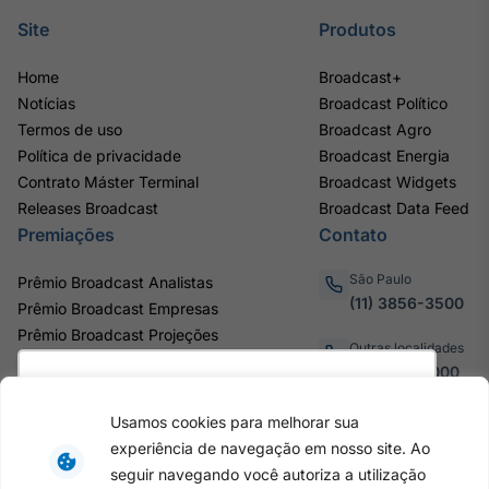
Site
Produtos
Home
Broadcast+
Notícias
Broadcast Político
Termos de uso
Broadcast Agro
Política de privacidade
Broadcast Energia
Contrato Máster Terminal
Broadcast Widgets
Releases Broadcast
Broadcast Data Feed
Premiações
Contato
São Paulo
Prêmio Broadcast Analistas
(11) 3856-3500
Prêmio Broadcast Empresas
Prêmio Broadcast Projeções
Outras localidades
0800.011.3000
Utilizamos cookies para oferecer melhor
experiência, melhorar o desempenho, analisar
Usamos cookies para melhorar sua
como você interage em nosso site e
experiência de navegação em nosso site. Ao
personalizar conteúdo. Ao utilizar este site, você
Av. Eng. Caetano Álvares, 55 - 3º e
seguir navegando você autoriza a utilização
6º andar, Bairro do Limão, São