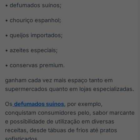
• defumados suínos;
Broadcast
Curadoria
• chouriço espanhol;
Curadoria de
conteúdos
noticiosos
Soluções de
• queijos importados;
Tecnologia
• azeites especiais;
Broadcast
Radar
• conservas premium.
Monitoramento
inteligente de
ganham cada vez mais espaço tanto em
notícias e
conteúdos
supermercados quanto em lojas especializadas.
Broadcast
Os
defumados suínos
, por exemplo,
Fundos
conquistam consumidores pelo, sabor marcante
A melhor
e possibilidade de utilização em diversas
plataforma para
analisar fundos
receitas, desde tábuas de frios até pratos
de investimento
sofisticados.
no Brasil