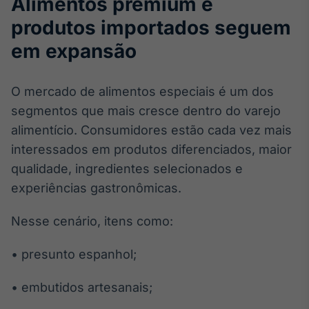
Alimentos premium e
Broadcast
produtos importados seguem
Ticker
Cotações e
em expansão
headlines de
notícias
O mercado de alimentos especiais é um dos
segmentos que mais cresce dentro do varejo
Broadcast
alimentício. Consumidores estão cada vez mais
Widgets
Componentes
interessados em produtos diferenciados, maior
para conteúdos e
qualidade, ingredientes selecionados e
funcionalidades
experiências gastronômicas.
Broadcast
Nesse cenário, itens como:
Wallboard
Conteúdos e
• presunto espanhol;
dados para
displays e telas
• embutidos artesanais;