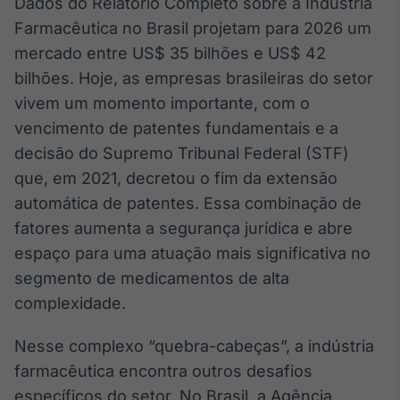
Dados do Relatório Completo sobre a Indústria
Tokenização
Farmacêutica no Brasil projetam para 2026 um
de ativos
mercado entre US$ 35 bilhões e US$ 42
Em breve
bilhões. Hoje, as empresas brasileiras do setor
vivem um momento importante, com o
vencimento de patentes fundamentais e a
decisão do Supremo Tribunal Federal (STF)
Crédito
que, em 2021, decretou o fim da extensão
Em breve
automática de patentes. Essa combinação de
fatores aumenta a segurança jurídica e abre
espaço para uma atuação mais significativa no
segmento de medicamentos de alta
complexidade.
Nesse complexo “quebra-cabeças”, a indústria
farmacêutica encontra outros desafios
específicos do setor. No Brasil, a Agência