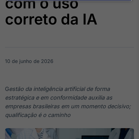
com o uso
Broadcast
Agro
correto da IA
Tudo sobre o
agronegócio
Broadcast
Político
10 de junho de 2026
Os bastidores da
política em
tempo real
G
estão da inteligência artificial de forma
Broadcast
estratégica e em conformidade auxilia as
Energia
empresas brasileiras em um momento decisivo;
O setor de
qualificação é o caminho
energia elétrica
no Brasil