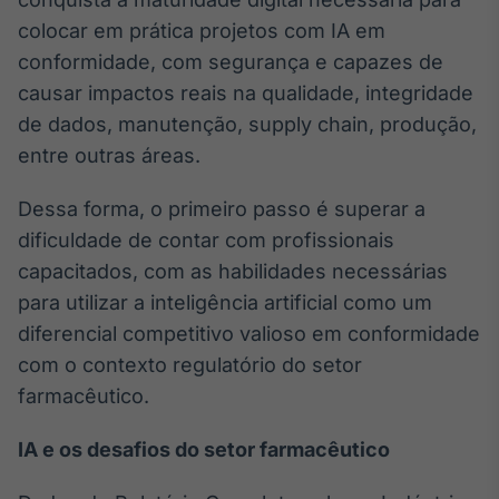
IA
colocar em prática projetos com IA em
Em breve
conformidade, com segurança e capazes de
causar impactos reais na qualidade, integridade
de dados, manutenção, supply chain, produção,
entre outras áreas.
BroadFast
Dessa forma, o primeiro passo é superar a
Em breve
dificuldade de contar com profissionais
capacitados, com as habilidades necessárias
para utilizar a inteligência artificial como um
diferencial competitivo valioso em conformidade
Gestão de
com o contexto regulatório do setor
Investimentos
farmacêutico.
Em breve
IA e os desafios do setor farmacêutico