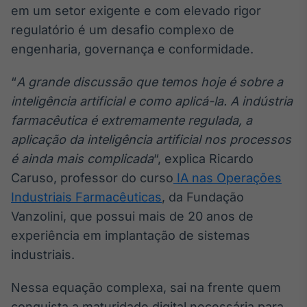
em um setor exigente e com elevado rigor
Broadcast
Curadoria
regulatório é um desafio complexo de
Curadoria de
engenharia, governança e conformidade.
conteúdos
noticiosos
Soluções de
“
A grande discussão que temos hoje é sobre a
Tecnologia
inteligência artificial e como aplicá-la. A indústria
Broadcast
farmacêutica é extremamente regulada, a
Radar
aplicação da inteligência artificial nos processos
Monitoramento
é ainda mais complicada
“, explica Ricardo
inteligente de
Caruso, professor do curso
IA nas Operações
notícias e
conteúdos
Industriais Farmacêuticas
, da Fundação
Vanzolini, que possui mais de 20 anos de
Broadcast
experiência em implantação de sistemas
Fundos
industriais.
A melhor
plataforma para
analisar fundos
Nessa equação complexa, sai na frente quem
de investimento
no Brasil
conquista a maturidade digital necessária para