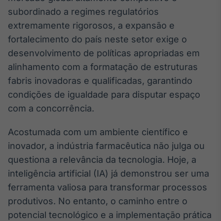
Broadcast
subordinado a regimes regulatórios
Ticker
extremamente rigorosos, a expansão e
Cotações e
fortalecimento do país neste setor exige o
headlines de
notícias
desenvolvimento de políticas apropriadas em
alinhamento com a formatação de estruturas
fabris inovadoras e qualificadas, garantindo
Broadcast
Widgets
condições de igualdade para disputar espaço
Componentes
com a concorrência.
para conteúdos e
funcionalidades
Acostumada com um ambiente científico e
inovador, a indústria farmacêutica não julga ou
Broadcast
questiona a relevância da tecnologia. Hoje, a
Wallboard
inteligência artificial (IA) já demonstrou ser uma
Conteúdos e
ferramenta valiosa para transformar processos
dados para
displays e telas
produtivos. No entanto, o caminho entre o
potencial tecnológico e a implementação prática