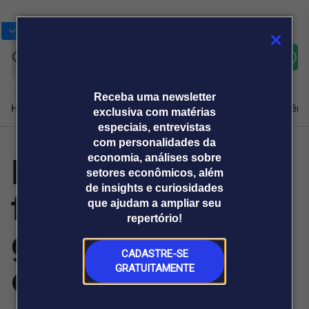
Bolsas
Gráficos
Moedas
Commoditie
Cotações
Assine
Entrar
agora
Receba uma newsletter
Home
Produtos e soluções
Notícias
Blog
Weekend
Institucional
Prêmi
exclusiva com matérias
especiais, entrevistas
com personalidades da
Indústria
economia, análises sobre
Plataformas
setores econômicos, além
Broadcast
Prêmio Broadcast
Agências de
Prêmio Broadcast
de insights e curiosidades
farmacêutica
Sobre nós
Releases Broadcast
Releases
que ajudam a ampliar seu
comunicação
Analistas
Empresas
Broadcast+
repertório!
O mercado
ganha
financeiro em
tempo real
CADASTRE-SE
competitividade
GRATUITAMENTE
Prêmio Broadcast
Branded Content
Projeções