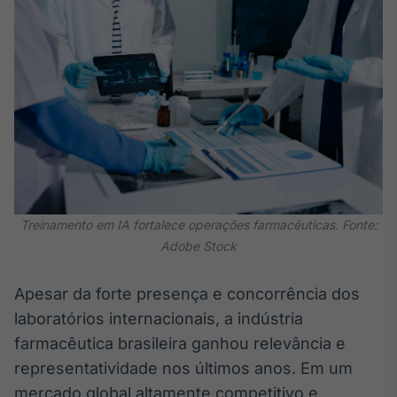
Broadcast
White Label
Plataforma para
conteúdos
personalizados
Soluções de Dados
e Conteúdos
Broadcast
OTC
Plataforma para
negociação de
ativos
Treinamento em IA fortalece operações farmacêuticas. Fonte:
Adobe Stock
Broadcast
Apesar da forte presença e concorrência dos
Datafeed
laboratórios internacionais, a indústria
APIs para
integração de
farmacêutica brasileira ganhou relevância e
conteúdos e
representatividade nos últimos anos. Em um
dados
mercado global altamente competitivo e