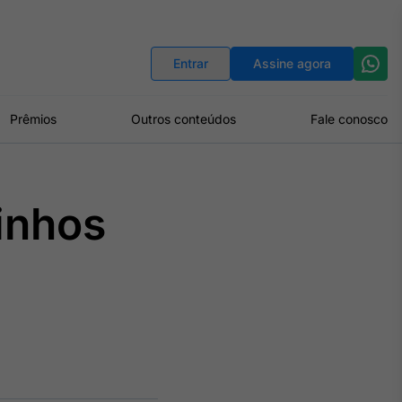
Indicadores
Conversor de Moedas
Entrar
Assine agora
Prêmios
Outros conteúdos
Fale conosco
inhos