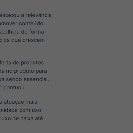
estacou a relevância
romover conteúdo,
scolhida de forma
ócios que crescem
ferta de produtos
da no produto para
ua sendo essencial,
, pontuou.
a atuação mais
ximidade com uso
luxo de caixa até