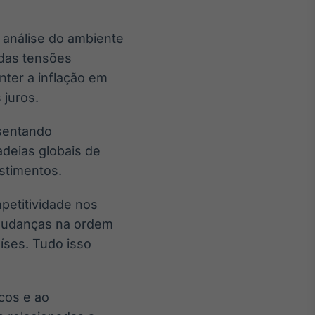
 análise do ambiente
 das tensões
ter a inflação em
 juros.
esentando
adeias globais de
estimentos.
petitividade nos
 mudanças na ordem
íses. Tudo isso
cos e ao