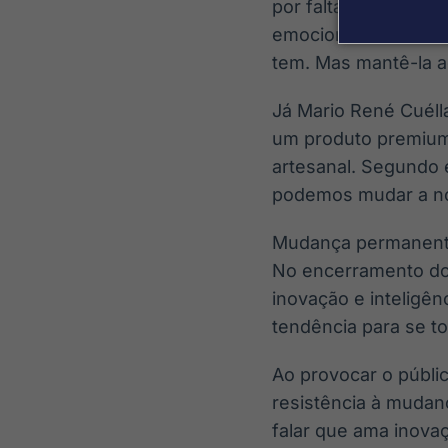
por falta de esforço
emocional é um dos 
tem. Mas mantê-la ao
Já Mario René Cuéll
um produto premium
artesanal. Segundo e
podemos mudar a nos
Mudança permanen
No encerramento do 
inovação e inteligênc
tendência para se to
Ao provocar o públic
resistência à muda
falar que ama inova