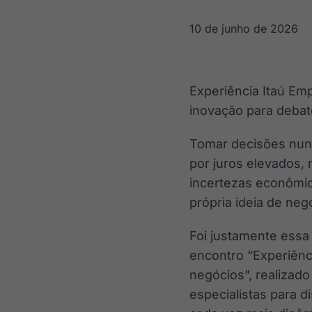
OTC
Datafeed
Plataforma para
APIs para
10 de junho de 2026
negociação de
integração de
ativos
conteúdos e
Soluções de
dados
Tecnologia
Experiência Itaú Em
Broadcast
Broadcast
inovação para debater
Radar
Fundos
Monitoramento
A melhor
Tomar decisões nun
inteligente de
plataforma para
notícias e
analisar fundos
por juros elevados,
conteúdos
de investimento
incertezas econômic
no Brasil
própria ideia de neg
Foi justamente essa 
encontro “Experiênci
negócios”, realizado
especialistas para 