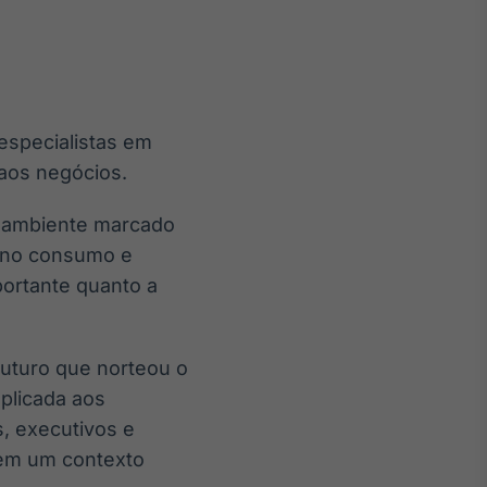
especialistas em
Crédito
a aos negócios.
Em breve
m ambiente marcado
s no consumo e
portante quanto a
futuro que norteou o
aplicada aos
s, executivos e
l em um contexto