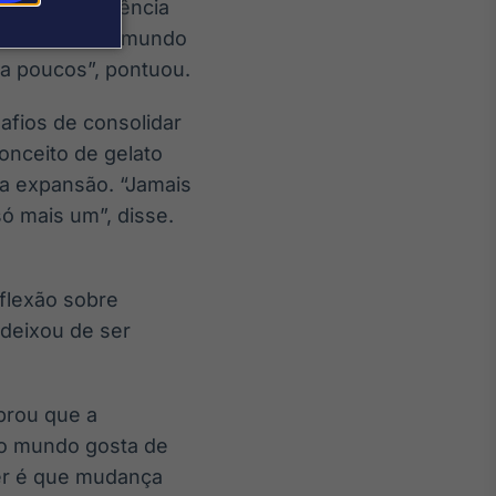
são, a inteligência
ma ideia todo mundo
ra poucos”, pontuou.
afios de consolidar
nceito de gelato
 a expansão. “Jamais
ó mais um”, disse.
eflexão sobre
á deixou de ser
mbrou que a
do mundo gosta de
cer é que mudança