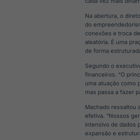
cada vez mais dinâm
Na abertura, o dire
do empreendedorismo
conexões e troca de 
aleatória. É uma pr
de forma estruturada
Segundo o executivo
financeiros. “O pri
uma atuação como pa
mas passa a fazer p
Machado ressaltou a
efetiva. “Nossos ge
intensivo de dados p
expansão e estrutura