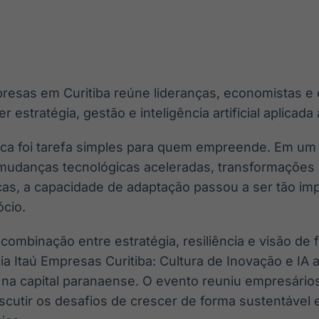
Ticker
Widgets
Wallboard
Curadoria
Cotações e
Componentes
Conteúdos e
Curadoria de
headlines de
para conteúdos e
dados para
conteúdos
notícias
funcionalidades
displays e telas
noticiosos
presas em Curitiba reúne lideranças, economistas e 
IA
BroadFast
Gestão de
Tokenização
 estratégia, gestão e inteligência artificial aplicad
Investimentos
de ativos
Em breve
Em breve
Em breve
Em breve
ca foi tarefa simples para quem empreende. Em u
 mudanças tecnológicas aceleradas, transformaçõe
as, a capacidade de adaptação passou a ser tão im
ócio.
combinação entre estratégia, resiliência e visão de 
a Itaú Empresas Curitiba: Cultura de Inovação e IA 
 na capital paranaense. O evento reuniu empresário
discutir os desafios de crescer de forma sustentáve