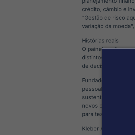
planejamento financ
crédito, câmbio e i
“Gestão de risco aqu
variação da moeda”, 
Histórias reais
O painel mediado pe
distintos que compa
de decisão.
Fundadora da Modab
pessoal e ganhou es
sustentável exige d
novos caminhos. “Ac
para testar muito. E
Kleber Amora, funda