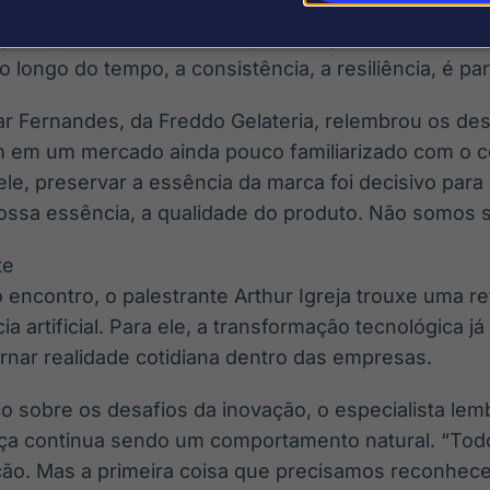
, mas pela ausência de direção estratégica. Na sua vi
principais diferenciais de quem empreende. “Ter u
 longo do tempo, a consistência, a resiliência, é pa
ar Fernandes, da Freddo Gelateria, relembrou os des
 em um mercado ainda pouco familiarizado com o co
le, preservar a essência da marca foi decisivo para
sa essência, a qualidade do produto. Não somos s
te
encontro, o palestrante Arthur Igreja trouxe uma r
ia artificial. Para ele, a transformação tecnológica j
rnar realidade cotidiana dentro das empresas.
o sobre os desafios da inovação, o especialista le
nça continua sendo um comportamento natural. “To
ção. Mas a primeira coisa que precisamos reconhe