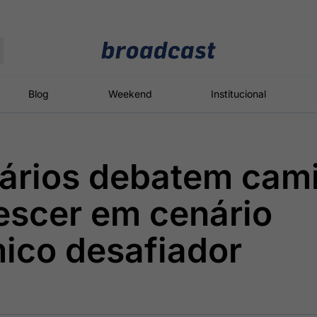
Moedas
Commodities
Blog
Weekend
Institucional
ários debatem cam
roadcast
Content
ções
Broadcast
Broadcast
Broadcast
escer em cenário
Político
Energia
White Label
Os bastidores da
O setor de
Plataforma para
ico desafiador
política em
energia elétrica
conteúdos
tempo real
no Brasil
personalizados
Broadcast
Broadcast
Broadcast
Broadcast