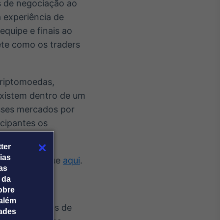
s de negociação ao
 experiência de
quipe e finais ao
ete como os traders
criptomoedas,
existem dentro de um
esses mercados por
icipantes os
ter
ias
rmações, clique
aqui
.
tas
 da
obre
além
e 125 milhões de
dades