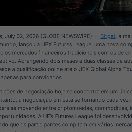
es, July 02, 2026 (GLOBE NEWSWIRE) —
Bitget
, a ma
mundo, lançou a UEX Futures League, uma nova com
e os mercados financeiros tradicionais com os de 
itivo. Abrangendo dois meses e duas classes de ativo
esde a qualificação online até o UEX Global Alpha T
 apenas para convidados.
tições de negociação hoje se concentra em um único
ntanto, a negociação em está se tornando cada vez 
ders se movendo entre criptomoedas, commodities, 
portunidades. A UEX Futures League foi desenvolvi
itando que os participantes compitam em vários merc