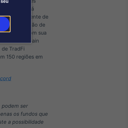
is de 100 ações
 seu
ossistema está
e com seu agente de
ionando a adoção de
P
. Alinhada com sua
o de blockchain
o de TradFi
 em 150 regiões em
scord
 e podem ser
apenas os fundos que
te a possibilidade