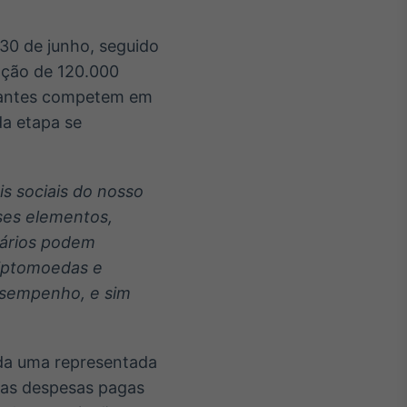
 30 de junho, seguido
ação de 120.000
ipantes competem em
da etapa se
s sociais do nosso
ses elementos,
uários podem
riptomoedas e
desempenho, e sim
ada uma representada
 as despesas pagas