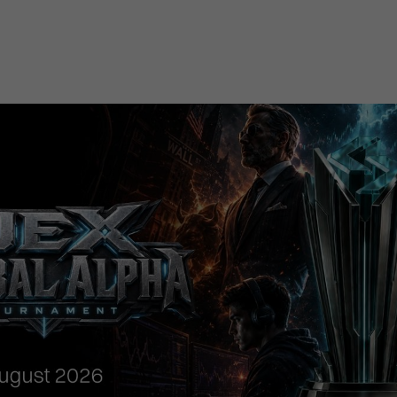
Ticker
Widgets
Wallboard
Curadoria
Cotações e
Componentes
Conteúdos e
Curadoria de
headlines de
para conteúdos e
dados para
conteúdos
notícias
funcionalidades
displays e telas
noticiosos
IA
BroadFast
Gestão de
Tokenização
Investimentos
de ativos
Em breve
Em breve
Em breve
Em breve