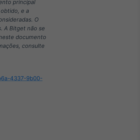
ento principal
obtido, e a
onsideradas. O
. A Bitget não se
o neste documento
rmações, consulte
b6a-4337-9b00-