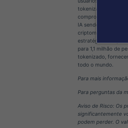
usuários com acesso
tokenizadas, ETFs, 
comprometido em aju
IA sendo o copiloto 
criptomoedas por me
estratégia de impacto
para 1,1 milhão de p
tokenizado, fornecen
todo o mundo.
Para mais informação
Para perguntas da m
Aviso de Risco: Os p
significantemente vo
podem perder. O valo