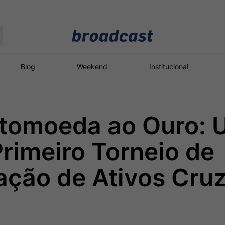
Moedas
Commodities
Blog
Weekend
Institucional
ptomoeda ao Ouro: 
roadcast
Content
ções
Broadcast
Broadcast
Broadcast
rimeiro Torneio de
Político
Energia
White Label
Os bastidores da
O setor de
Plataforma para
ação de Ativos Cru
política em tempo
energia elétrica
conteúdos
real
no Brasil
personalizados
Broadcast
Broadcast
Broadcast
Broadcast