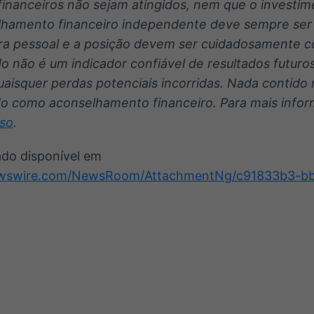
financeiros não sejam atingidos, nem que o investim
hamento financeiro independente deve sempre ser 
ira pessoal e a posição devem ser cuidadosamente c
não é um indicador confiável de resultados futuros
quaisquer perdas potenciais incorridas. Nada contid
do como aconselhamento financeiro.
Para mais info
so
.
do disponível em
ewswire.com/NewsRoom/AttachmentNg/c91833b3-b