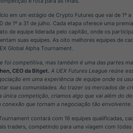
ompetição e rota para as finais.
cio em um estágio de Crypto Futures que vai de 1º a
D de 1º a 31 de julho. Cada etapa oferece uma premi
to de equipe liderada pelo capitão, onde os partic
entam suas equipes. As oito melhores equipes de ca
 UEX Global Alpha Tournament.
 foi competitiva, mas também é uma das partes mai
hen, CEO da Bitget.
A UEX Futures League reúne es
gociação em uma experiência de equipe onde os us
ntar suas comunidades. Ao trazer os mercados de c
ma única competição, criamos algo que vai além do 
a conexão que tornam a negociação tão envolvente.
Tournament contará com 16 equipes qualificadas, c
ipais traders, competindo para uma viagem com todas