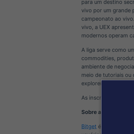
para um destino sec
vivo por um grande 
campeonato ao vivo.
vivo, a UEX apresent
modernos operam cad
A liga serve como um
commodities, produt
ambiente de negocia
meio de tutoriais ou
explorem por meio d
As inscrições para a
Sobre a Bitget
Bitget
é a maior
Univ