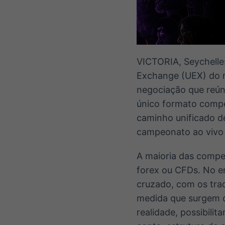
VICTORIA, Seychell
Exchange (UEX) do 
negociação que reún
único formato compet
caminho unificado d
campeonato ao vivo
A maioria das compe
forex ou CFDs. No e
cruzado, com os tra
medida que surgem o
realidade, possibil