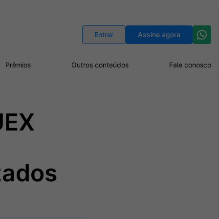
Indicadores
Conversor de Moedas
Entrar
Assine agora
Prêmios
Outros conteúdos
Fale conosco
UEX
zados