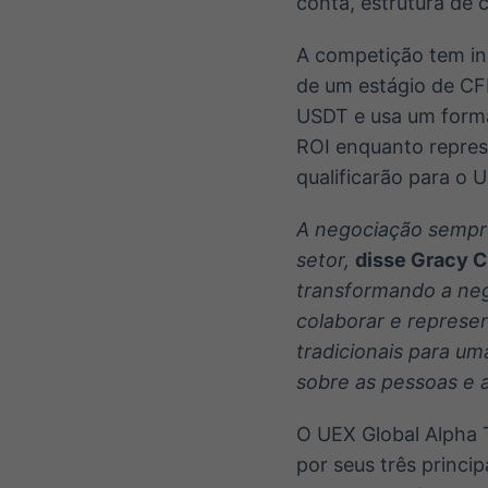
conta, estrutura de c
A competição tem iní
de um estágio de CF
USDT e usa um forma
ROI enquanto repres
qualificarão para o
A negociação sempre
setor,
disse Gracy C
transformando a ne
colaborar e represe
tradicionais para u
sobre as pessoas e 
O UEX Global Alpha 
por seus três princ