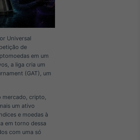
ior Universal
petição de
criptomoedas em um
s, a liga cria um
ournament (GAT), um
 mercado, cripto,
mais um ativo
índices e moedas à
da em torno dessa
ados com uma só