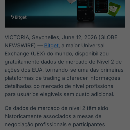
Broadcast
Broadcast
Radar
Fundos
Monitoramento
A melhor
inteligente de
plataforma para
notícias e
analisar fundos
conteúdos
de investimento
VICTORIA, Seychelles, June 12, 2026 (GLOBE
no Brasil
NEWSWIRE) —
Bitget
, a maior Universal
BroadFast
Gestão de
Exchange (UEX) do mundo, disponibilizou
Investimentos
Em breve
gratuitamente dados de mercado de Nível 2 de
Em breve
ações dos EUA, tornando-se uma das primeiras
plataformas de trading a oferecer informações
detalhadas do mercado de nível profissional
Crédito
para usuários elegíveis sem custo adicional.
Em breve
Os dados de mercado de nível 2 têm sido
historicamente associados a mesas de
negociação profissionais e participantes