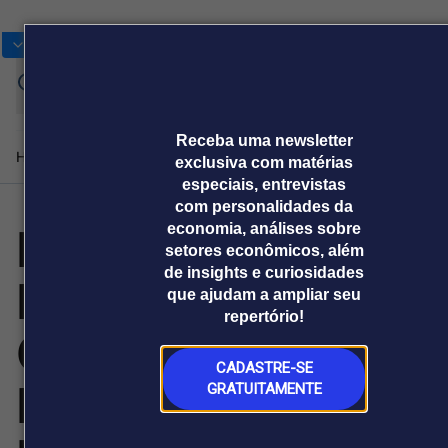
Bolsas
Gráficos
Moedas
Commoditie
Cotações
Entrar
Receba uma newsletter
Home
Produtos e soluções
Notícias
Blog
Weekend
Institucional
Prêmi
exclusiva com matérias
especiais, entrevistas
com personalidades da
Bitget
economia, análises sobre
Plataformas
setores econômicos, além
Broadcast
Prêmio Broadcast
Agências de
Prêmio Broadcast
Prêmio B
de insights e curiosidades
Disponibiliza
Sobre nós
Releases Broadcast
Releases
Branded 
que ajudam a ampliar seu
comunicação
Analistas
Empresas
Proje
Broadcast+
Broadcast
repertório!
Agro
O mercado
Gratuitamente
financeiro em
Tudo sobre o
tempo real
agronegócio
CADASTRE-SE
Dados
GRATUITAMENTE