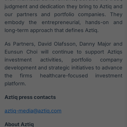
Broadcast
judgment and dedication they bring to Aztiq and
Ticker
our partners and portfolio companies. They
Cotações e
embody the entrepreneurial, hands-on and
headlines de
notícias
long-term approach that defines Aztiq.
As Partners, David Olafsson, Danny Major and
Broadcast
Eunsun Choi will continue to support Aztiqs
Widgets
investment activities, portfolio company
Componentes
para conteúdos e
development and strategic initiatives to advance
funcionalidades
the firms healthcare-focused investment
platform.
Broadcast
Wallboard
Aztiq press contacts
Conteúdos e
dados para
aztiq-media@aztiq.com
displays e telas
About Aztiq