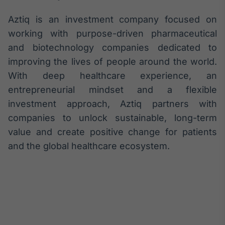
Broadcast
Aztiq is an investment company focused on
Curadoria
working with purpose-driven pharmaceutical
Curadoria de
conteúdos
and biotechnology companies dedicated to
noticiosos
Soluções de
improving the lives of people around the world.
Tecnologia
With deep healthcare experience, an
Broadcast
entrepreneurial mindset and a flexible
Radar
investment approach, Aztiq partners with
Monitoramento
companies to unlock sustainable, long-term
inteligente de
notícias e
value and create positive change for patients
conteúdos
and the global healthcare ecosystem.
Broadcast
Fundos
A melhor
plataforma para
analisar fundos
de investimento
no Brasil