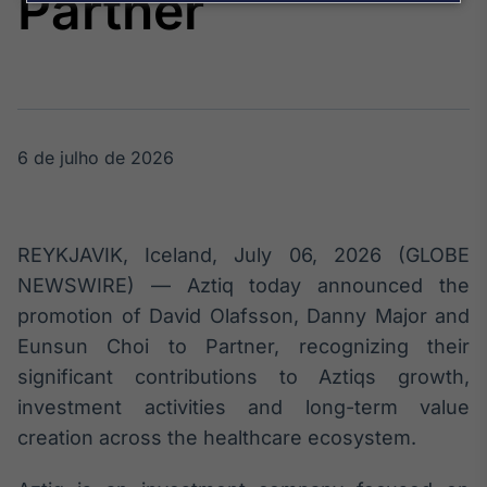
Partner
Broadcast
Agro
Tudo sobre o
agronegócio
6 de julho de 2026
Broadcast
Político
Os bastidores da
política em
REYKJAVIK, Iceland, July 06, 2026 (GLOBE
tempo real
NEWSWIRE) — Aztiq today announced the
promotion of David Olafsson, Danny Major and
Broadcast
Eunsun Choi to Partner, recognizing their
Energia
significant contributions to Aztiqs growth,
O setor de
energia elétrica
investment activities and long-term value
no Brasil
creation across the healthcare ecosystem.