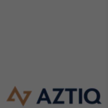
IA
Em breve
BroadFast
Em breve
Gestão de
Investimentos
Em breve