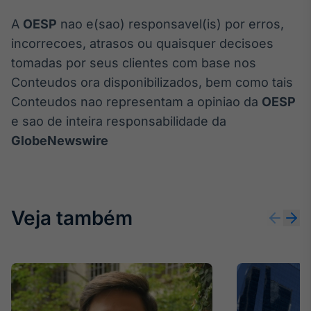
Tokenização
A
OESP
nao e(sao) responsavel(is) por erros,
de ativos
incorrecoes, atrasos ou quaisquer decisoes
Em breve
tomadas por seus clientes com base nos
Conteudos ora disponibilizados, bem como tais
Conteudos nao representam a opiniao da
OESP
e sao de inteira responsabilidade da
Crédito
GlobeNewswire
Em breve
Veja também