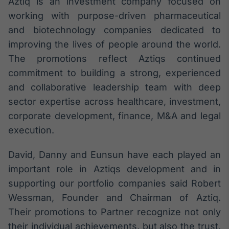
Aztiq is an investment company focused on
Broadcast
White Label
working with purpose-driven pharmaceutical
Plataforma para
and biotechnology companies dedicated to
conteúdos
improving the lives of people around the world.
personalizados
Soluções de Dados
The promotions reflect Aztiqs continued
e Conteúdos
commitment to building a strong, experienced
Broadcast
and collaborative leadership team with deep
OTC
sector expertise across healthcare, investment,
Plataforma para
corporate development, finance, M&A and legal
negociação de
ativos
execution.
David, Danny and Eunsun have each played an
Broadcast
important role in Aztiqs development and in
Datafeed
supporting our portfolio companies said Robert
APIs para
integração de
Wessman, Founder and Chairman of Aztiq.
conteúdos e
Their promotions to Partner recognize not only
dados
their individual achievements, but also the trust,