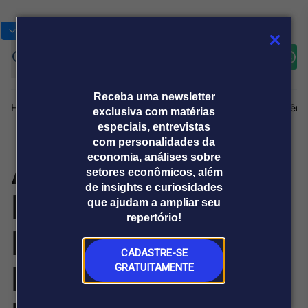
Bolsas
Gráficos
Moedas
Commoditie
Cotações
Assine
Entrar
agora
Receba uma newsletter
Home
Produtos e soluções
Notícias
Blog
Weekend
Institucional
Prêmi
exclusiva com matérias
especiais, entrevistas
com personalidades da
Aztiq Promotes
economia, análises sobre
Plataformas
setores econômicos, além
Broadcast
Prêmio Broadcast
Agências de
Prêmio Broadcast
de insights e curiosidades
David Olafsson,
Sobre nós
Releases Broadcast
Releases
que ajudam a ampliar seu
comunicação
Analistas
Empresas
Broadcast+
repertório!
O mercado
Danny Major and
financeiro em
tempo real
CADASTRE-SE
Eunsun Choi to
GRATUITAMENTE
Prêmio Broadcast
Branded Content
Projeções