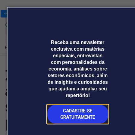
Bolsas
Gráficos
Moedas
Commoditie
Cotações
Assine
Entrar
agora
Receba uma newsletter
Home
Produtos e soluções
Notícias
Blog
Weekend
Institucional
Prêmi
exclusiva com matérias
especiais, entrevistas
com personalidades da
Zoomlion destaca
economia, análises sobre
Plataformas
setores econômicos, além
Broadcast
Prêmio Broadcast
Agências de
Prêmio Broadcast
de insights e curiosidades
a IA, a tecnologia
Sobre nós
Releases Broadcast
Releases
que ajudam a ampliar seu
comunicação
Analistas
Empresas
Broadcast+
Broadcast
repertório!
Agro
O mercado
sustentável e as
financeiro em
Tudo sobre o
tempo real
agronegócio
CADASTRE-SE
prioridades
GRATUITAMENTE
Prêmio Broadcast
Branded Content
Projeções