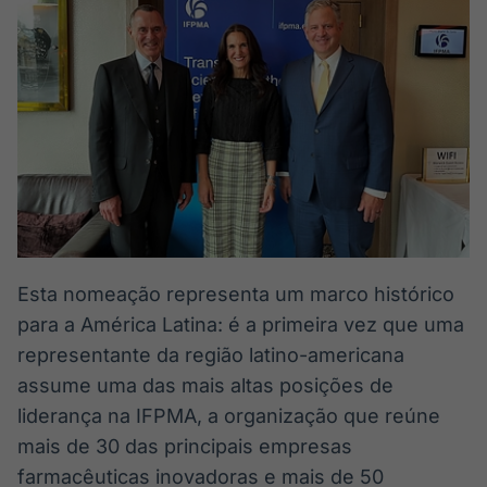
IA
BroadFast
Em breve
Em breve
Gestão de
Tokenização
Investimentos
de ativos
Em breve
Em breve
Esta nomeação representa um marco histórico
para a América Latina: é a primeira vez que uma
Crédito
representante da região latino-americana
Em breve
assume uma das mais altas posições de
liderança na IFPMA, a organização que reúne
mais de 30 das principais empresas
farmacêuticas inovadoras e mais de 50