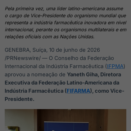
Broadcast
Broadcast
Pela primeira vez, uma líder latino-americana assume
Ticker
Widgets
o cargo de Vice-Presidente do organismo mundial que
Cotações e
Componentes
representa a indústria farmacêutica inovadora em nível
headlines de
para conteúdos e
notícias
funcionalidades
internacional, perante os organismos multilaterais e em
relações oficiais com as Nações Unidas.
Broadcast
Broadcast
GENEBRA, Suíça
,
10 de junho de 2026
Wallboard
Curadoria
/PRNewswire/ — O Conselho da Federação
Conteúdos e
Curadoria de
Internacional da Indústria Farmacêutica (
IFPMA
)
dados para
conteúdos
displays e telas
noticiosos
aprovou a nomeação de
Yaneth Giha, Diretora
Soluções de
Executiva da Federação Latino-Americana da
Tecnologia
Indústria Farmacêutica (
FIFARMA
), como Vice-
Broadcast
Broadcast
Presidente.
Radar
Fundos
Monitoramento
A melhor
inteligente de
plataforma para
notícias e
analisar fundos
conteúdos
de investimento
no Brasil