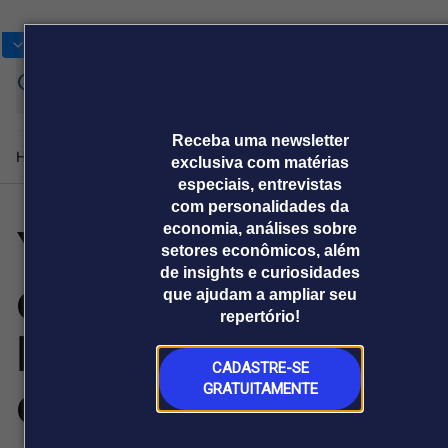
Bolsas
Gráficos
Moedas
Commoditie
Cotações
Assine
Entrar
agora
Receba uma newsletter
Home
Produtos e soluções
Notícias
Blog
Weekend
Institucional
Prêmi
exclusiva com matérias
especiais, entrevistas
com personalidades da
Yaneth Giha é
economia, análises sobre
Plataformas
setores econômicos, além
Broadcast
Prêmio Broadcast
Agências de
Prêmio Broadcast
de insights e curiosidades
eleita Vice-
Sobre nós
Releases Broadcast
Releases
que ajudam a ampliar seu
comunicação
Analistas
Empresas
Broadcast+
Broadcast
repertório!
Agro
O mercado
Presidente do
financeiro em
Tudo sobre o
tempo real
agronegócio
CADASTRE-SE
organismo
GRATUITAMENTE
Prêmio Broadcast
Branded Content
Projeções