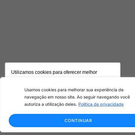
Utilizamos cookies para oferecer melhor
experiência, melhorar o desempenho, analisar
como você interage em nosso site e
Usamos cookies para melhorar sua experiência de
personalizar conteúdo. Ao utilizar este site, você
navegação em nosso site. Ao seguir navegando você
concorda com o uso de cookies.
Saiba mais
autoriza a utilização deles.
Política de privacidade
Ok, entendi!
CONTINUAR