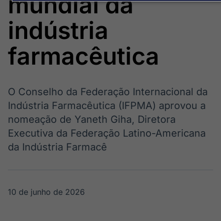
mundial da
Broadcast
Broadcast
Político
Energia
indústria
Os bastidores da
O setor de
política em
energia elétrica
tempo real
no Brasil
farmacêutica
Broadcast
White Label
O Conselho da Federação Internacional da
Plataforma para
Indústria Farmacêutica (IFPMA) aprovou a
conteúdos
personalizados
nomeação de Yaneth Giha, Diretora
Soluções de Dados
Executiva da Federação Latino-Americana
e Conteúdos
da Indústria Farmacê
Broadcast
Broadcast
OTC
Datafeed
Plataforma para
APIs para
negociação de
integração de
10 de junho de 2026
ativos
conteúdos e
dados