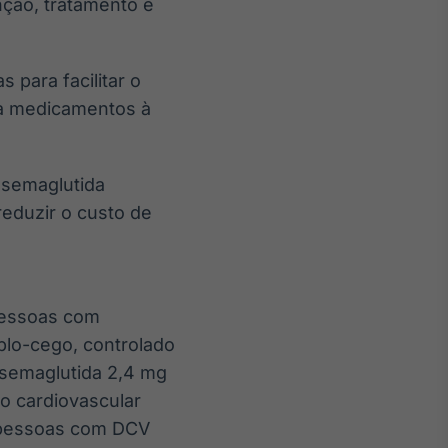
ção, tratamento e
para facilitar o
a medicamentos à
semaglutida
reduzir o custo de
Pessoas com
plo-cego, controlado
a semaglutida 2,4 mg
 cardiovascular
m pessoas com DCV