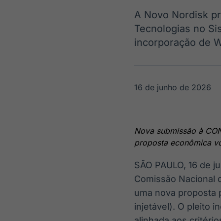
OTC
Datafeed
A Novo Nordisk pr
Plataforma para
APIs para
negociação de
integração de
Tecnologias no S
ativos
conteúdos e
Soluções de
incorporação de 
dados
Tecnologia
Broadcast
Broadcast
Radar
Fundos
16 de junho de 2026
Monitoramento
A melhor
inteligente de
plataforma para
notícias e
analisar fundos
conteúdos
de investimento
Nova submissão à CONI
no Brasil
proposta econômica vol
SÃO PAULO
,
16 de j
Comissão Nacional 
uma nova proposta p
injetável). O pleit
alinhada aos critéri