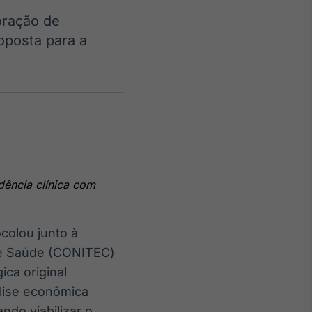
oração de
oposta para a
Crédito
Em breve
ência clínica com
olou junto à
de Saúde (CONITEC)
ca original
álise econômica
ndo viabilizar o