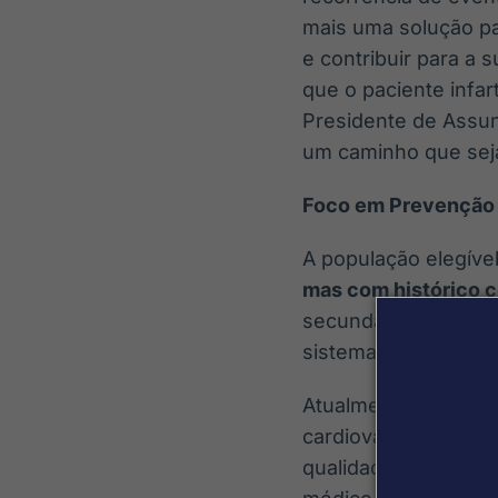
mais uma solução par
e contribuir para a 
que o paciente infar
Presidente de Assun
um caminho que seja
Foco em Prevenção 
A população elegível
mas com histórico c
secundária nesse gr
sistema público de 
Atualmente, a obesid
cardiovascular é uma
qualidade de vida, a