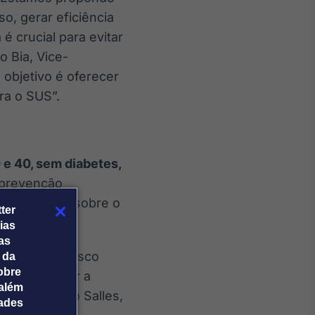
o, gerar eficiência
é crucial para evitar
o Bia, Vice-
objetivo é oferecer
ra o SUS”.
 e 40, sem diabetes,
 prevenção
e a pressão sobre o
ter
ias
tas
nte de alto risco
 da
obre
de e melhorar a
além
 reforça João Salles,
dades