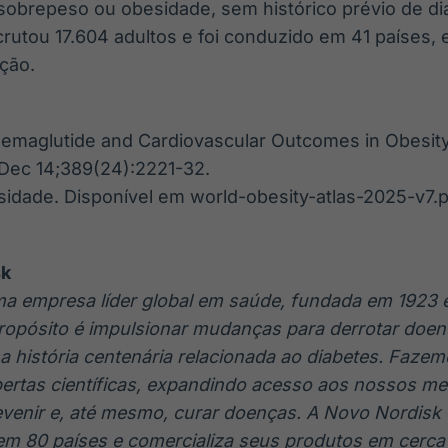
sobrepeso ou obesidade, sem histórico prévio de di
crutou 17.604 adultos e foi conduzido em 41 países,
ção.
. Semaglutide and Cardiovascular Outcomes in Obesit
Dec 14;389(24):2221-32.
esidade. Disponível em world-obesity-atlas-2025-v7
sk
a empresa líder global em saúde, fundada em 1923 
opósito é impulsionar mudanças para derrotar doen
a história centenária relacionada ao diabetes. Faze
ertas científicas, expandindo acesso aos nossos m
evenir e, até mesmo, curar doenças. A Novo Nordisk
em 80 países e comercializa seus produtos em cerca