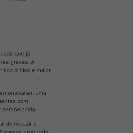
idade que já
res graves. A
isco clínico e maior
demonstraram uma
cientes com
 estabelecida.
al de reduzir a
. Estamos propondo