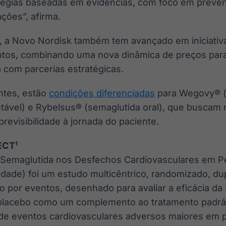
tégias baseadas em evidências, com foco em preven
ções”, afirma.
 a Novo Nordisk também tem avançado em iniciativas 
ntos, combinando uma nova dinâmica de preços par
 com parcerias estratégicas.
ntes, estão
condições diferenciadas
para Wegovy® (
njetável) e Rybelsus® (semaglutida oral), que buscam 
previsibilidade à jornada do paciente.
ECT¹
a Semaglutida nos Desfechos Cardiovasculares em 
ade) foi um estudo multicêntrico, randomizado, du
do por eventos, desenhado para avaliar a eficácia d
lacebo como um complemento ao tratamento padrão
o de eventos cardiovasculares adversos maiores e