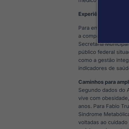
médico endocrinolog
Experiência Prática
Para embasar o mode
a companhia já ma
Secretaria Municipal
público federal situ
como a gestão integ
indicadores de saúde
Caminhos para ampli
Segundo dados do At
vive com obesidade,
anos. Para Fabio Tru
Síndrome Metabólica 
voltadas ao cuidado