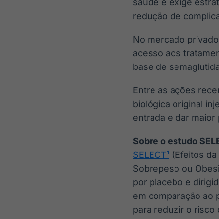
saúde e exige estra
redução de complica
No mercado privado,
acesso aos tratame
base de semaglutida
Entre as ações rece
biológica original i
entrada e dar maior 
Sobre o estudo SEL
SELECT¹
(Efeitos d
Sobrepeso ou Obesid
por placebo e dirigi
em comparação ao p
para reduzir o risc