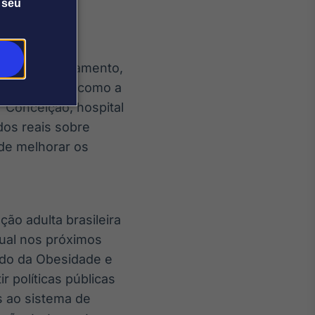
es (SBD).
 seu
iação do tratamento,
 com o SUS, como a
r Conceição, hospital
dos reais sobre
de melhorar os
ão adulta brasileira
ual nos próximos
tudo da Obesidade e
 políticas públicas
s ao sistema de