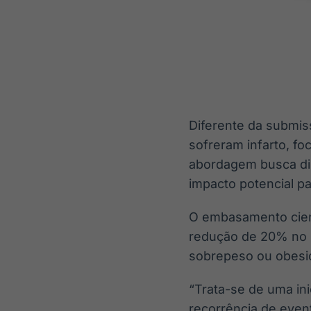
Diferente da submiss
sofreram infarto, f
abordagem busca dir
impacto potencial p
O embasamento cient
redução de 20% no r
sobrepeso ou obesid
“Trata-se de uma ini
recorrência de even