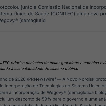
Ticker
Widgets
Wallboard
Curadoria
otocolou junto à Comissão Nacional de Incorp
Cotações e
Componentes
Conteúdos e
Curadoria de
headlines de
para conteúdos e
dados para
conteúdos
istema Único de Saúde (CONITEC) uma nova pr
notícias
funcionalidades
displays e telas
noticiosos
Wegovy® (semaglutid
IA
BroadFast
Gestão de
Tokenização
Investimentos
de ativos
Em breve
Em breve
Em breve
Em breve
TEC prioriza pacientes de maior gravidade e combina evid
tada à sustentabilidade do sistema público
unho de 2026
/PRNewswire/ — A Novo Nordisk protoc
de Incorporação de Tecnologias no Sistema Único 
ara a incorporação de Wegovy® (semaglutida biológi
o inclui um desconto de 59% para o governo e uma an
os de custo-efetividade do Ministério da Saúde, busca