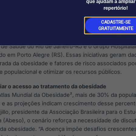
ista e presidente da Sociedade Brasileira de Diabet
que ajudam a ampliar
repertório!
 no SUS
CADASTRE-SE
GRATUITAMENTE
lo de cuidado, gerar evidências e promover a ampl
ntém
projetos-piloto de acesso equitativo
em parceria
 de Saúde do Rio de Janeiro-RJ e o Grupo Hospitala
ado em Porto Alegre (RS). Essas iniciativas geram da
rada da obesidade e fatores de risco associados po
 populacional e otimizar os recursos públicos.
ar o acesso ao tratamento da obesidade
las Mundial da Obesidade², mais de 30% da populaç
 e as projeções indicam crescimento desse percent
jillo, presidente da Associação Brasileira para o Es
(Abeso), o cenário reforça a necessidade de discutir
 da obesidade. “A doença impõe desafios crescente