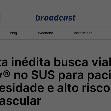
Moedas
Commodities
Blog
Weekend
Institucional
a inédita busca viab
roadcast
Content
ções
Broadcast
Broadcast
Broadcast
® no SUS para pac
Político
Energia
White Label
Os bastidores da
O setor de
Plataforma para
sidade e alto risco
política em
energia elétrica
conteúdos
tempo real
no Brasil
personalizados
ascular
Broadcast
Broadcast
Broadcast
Broadcast