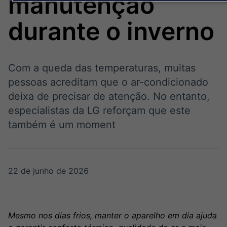
manutenção
Broadcast
Broadcast
Político
Energia
durante o inverno
Os bastidores da
O setor de
política em tempo
energia elétrica
real
no Brasil
Com a queda das temperaturas, muitas
Broadcast
pessoas acreditam que o ar-condicionado
White Label
deixa de precisar de atenção. No entanto,
Plataforma para
especialistas da LG reforçam que este
conteúdos
personalizados
também é um moment
Soluções de Dados
e Conteúdos
Broadcast
Broadcast
OTC
Datafeed
22 de junho de 2026
Plataforma para
APIs para
negociação de
integração de
ativos
conteúdos e
dados
Mesmo nos dias frios, manter o aparelho em dia ajuda