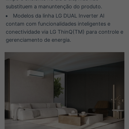
substituem a manuntenção do produto.
IA
BroadFast
Em breve
Em breve
Modelos da linha LG DUAL Inverter AI
contam com funcionalidades inteligentes e
conectividade via LG ThinQ(TM) para controle e
gerenciamento de energia.
Gestão de
Tokenização
Investimentos
de ativos
Em breve
Em breve
Crédito
Em breve