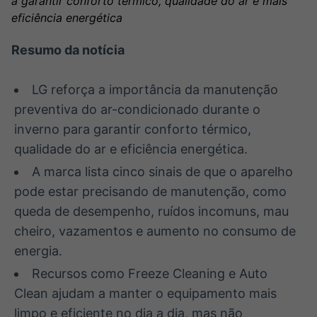
a garantir conforto térmico, qualidade do ar e mais
Broadcast
Broadcast
eficiência energética
Ticker
Widgets
Cotações e
Componentes
Resumo da notícia
headlines de
para conteúdos e
notícias
funcionalidades
LG reforça a importância da manutenção
preventiva do ar-condicionado durante o
Broadcast
Broadcast
inverno para garantir conforto térmico,
Wallboard
Curadoria
qualidade do ar e eficiência energética.
Conteúdos e
Curadoria de
dados para
conteúdos
A marca lista cinco sinais de que o aparelho
displays e telas
noticiosos
Soluções de
pode estar precisando de manutenção, como
Tecnologia
queda de desempenho, ruídos incomuns, mau
Broadcast
Broadcast
cheiro, vazamentos e aumento no consumo de
Radar
Fundos
energia.
Monitoramento
A melhor
Recursos como Freeze Cleaning e Auto
inteligente de
plataforma para
notícias e
analisar fundos
Clean ajudam a manter o equipamento mais
conteúdos
de investimento
limpo e eficiente no dia a dia, mas não
no Brasil