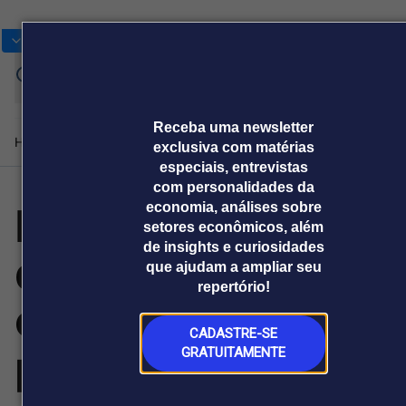
Bolsas
Gráficos
Moedas
Commoditie
Cotações
Assine
Entrar
agora
Receba uma newsletter
Home
Produtos e soluções
Notícias
Blog
Weekend
Institucional
Prêmi
exclusiva com matérias
especiais, entrevistas
com personalidades da
LG destaca sinais
economia, análises sobre
Plataformas
setores econômicos, além
Broadcast
Prêmio Broadcast
Agências de
Prêmio Broadcast
de insights e curiosidades
de que o ar-
Sobre nós
Releases Broadcast
Releases
que ajudam a ampliar seu
comunicação
Analistas
Empresas
Broadcast+
Broadcast
repertório!
Agro
O mercado
condicionado
financeiro em
Tudo sobre o
tempo real
agronegócio
CADASTRE-SE
precisa de
GRATUITAMENTE
Prêmio Broadcast
Branded Content
Projeções