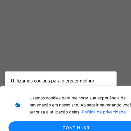
Utilizamos cookies para oferecer melhor
experiência, melhorar o desempenho, analisar
como você interage em nosso site e
Usamos cookies para melhorar sua experiência de
personalizar conteúdo. Ao utilizar este site, você
navegação em nosso site. Ao seguir navegando voc
concorda com o uso de cookies.
Saiba mais
autoriza a utilização deles.
Política de privacidade
Ok, entendi!
CONTINUAR