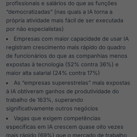
profissionais e salários do que as funções
IA
BroadFast
“democratizadas” (nas quais a IA torna a
Em breve
Em breve
própria atividade mais fácil de ser executada
por não especialistas)
Empresas com maior capacidade de usar IA
registram crescimento mais rápido do quadro
Gestão de
Tokenização
de funcionários do que as companhias menos
Investimentos
de ativos
expostas à tecnologia (52% contra 36%) e
Em breve
Em breve
maior alta salarial (24% contra 17%)
As “empresas superestrelas” mais expostas
à IA obtiveram ganhos de produtividade do
Crédito
trabalho de 163%, superando
Em breve
significativamente outros negócios
Vagas que exigem competências
específicas em IA crescem quase oito vezes
mais rápido (69%) que o mercado de trabalho