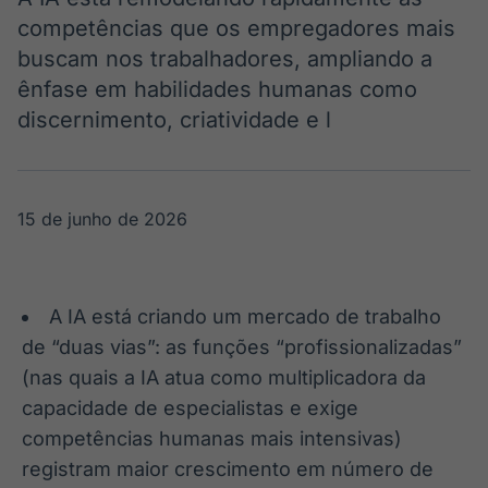
Broadcast
Broadcast
competências que os empregadores mais
Ticker
Widgets
buscam nos trabalhadores, ampliando a
Cotações e
Componentes
ênfase em habilidades humanas como
headlines de
para conteúdos e
notícias
funcionalidades
discernimento, criatividade e l
Broadcast
Broadcast
Wallboard
Curadoria
15 de junho de 2026
Conteúdos e
Curadoria de
dados para
conteúdos
displays e telas
noticiosos
Soluções de
Tecnologia
A IA está criando um mercado de trabalho
de “duas vias”: as funções “profissionalizadas”
Broadcast
Broadcast
Radar
Fundos
(nas quais a IA atua como multiplicadora da
Monitoramento
A melhor
capacidade de especialistas e exige
inteligente de
plataforma para
competências humanas mais intensivas)
notícias e
analisar fundos
conteúdos
de investimento
registram maior crescimento em número de
no Brasil