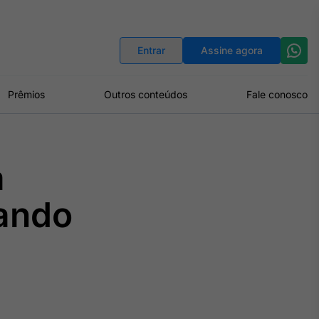
Indicadores
Conversor de Moedas
Entrar
Assine agora
Prêmios
Outros conteúdos
Fale conosco
a
tando