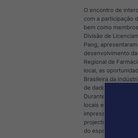
O encontro de interc
com a participação 
bem como membros da
Divisão de Licencia
Pang, apresentaram 
desenvolvimento da 
Regional de Farmáci
local, as oportunida
Brasileira da Indúst
de dados de saúde e
Durante as bolsas d
locais estabelecera
impressões sobre o
projectos de cooper
do espaço de cooper