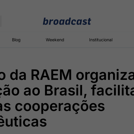
Moedas
Commodities
Blog
Weekend
Institucional
o da RAEM organiz
roadcast
Content
ções
Broadcast
Broadcast
Broadcast
ão ao Brasil, facili
Político
Energia
White Label
Os bastidores da
O setor de
Plataforma para
as cooperações
política em
energia elétrica
conteúdos
tempo real
no Brasil
personalizados
êuticas
Broadcast
Broadcast
Broadcast
Broadcast