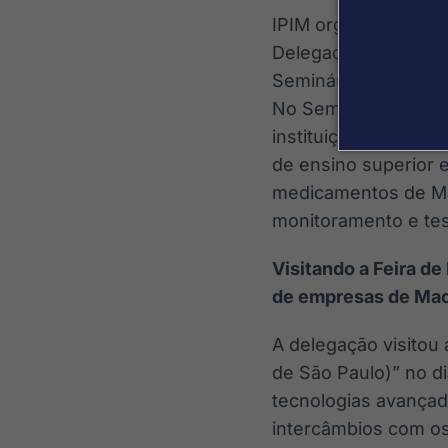
IPIM organizou, no di
Delegação de Estudo
Seminário Interno d
No Seminário, os m
instituições médicas
de ensino superior
medicamentos de Mac
monitoramento e tes
Visitando a Feira d
de empresas de Mac
A delegação visitou
de São Paulo)” no di
tecnologias avançad
intercâmbios com os