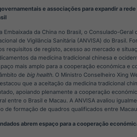
 governamentais e associações para expandir a red
sil
 a Embaixada da China no Brasil, o Consulado-Geral
cional de Vigilância Sanitária (ANVISA) do Brasil. F
s requisitos de registo, acesso ao mercado e situaç
camentos da medicina tradicional chinesa e ocidenta
paço mais amplo para a cooperação económica e co
 âmbito de
big health
. O Ministro Conselheiro Xing W
destacou que a aceitação da medicina tradicional ch
ntado, apoiando plenamente a cooperação económica
ral entre o Brasil e Macau. A ANVISA avaliou igualm
io de formação de quadros qualificados entre Macau 
undados abrem espaço para a cooperação económica