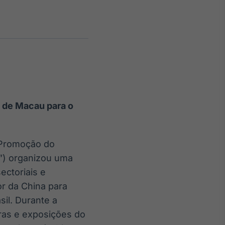
Crédito
Em breve
e de Macau para o
 Promoção do
”) organizou uma
ectoriais e
or da China para
sil. Durante a
iras e exposições do