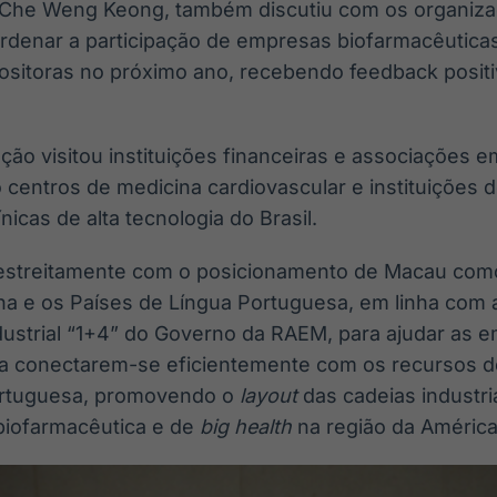
, Che Weng Keong, também discutiu com os organiza
ordenar a participação de empresas biofarmacêutic
sitoras no próximo ano, recebendo feedback posit
ção visitou instituições financeiras e associações e
centros de medicina cardiovascular e instituições d
nicas de alta tecnologia do Brasil.
 estreitamente com o posicionamento de Macau como
ina e os Países de Língua Portuguesa, em linha com 
ustrial “1+4” do Governo da RAEM, para ajudar as 
a a conectarem-se eficientemente com os recursos 
ortuguesa, promovendo o
layout
das cadeias industri
 biofarmacêutica e de
big health
na região da América