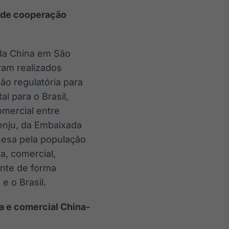
e de cooperação
 da China em São
oram realizados
ão regulatória para
l para o Brasil,
mercial entre
enju, da Embaixada
inesa pela população
, comercial,
ente de forma
e o Brasil.
 e comercial China-