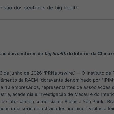
Ticker
Widgets
Wallboard
Curadoria
são dos sectores de big health
Cotações e
Componentes
Conteúdos e
Curadoria de
headlines de
para conteúdos e
dados para
conteúdos
notícias
funcionalidades
displays e telas
noticiosos
IA
BroadFast
Gestão de
Tokenização
Investimentos
de ativos
Em breve
Em breve
Em breve
Em breve
ão dos sectores de
big health
do Interior da China 
16 de junho de 2026
/PRNewswire/ — O Instituto de
stimento da RAEM (doravante denominado por “IPIM
e 40 empresários, representantes de associações s
ústria, academia e investigação de Macau e do Interi
de intercâmbio comercial de 8 dias a São Paulo, Bra
adas uma série de actividades, incluindo visitas a fe