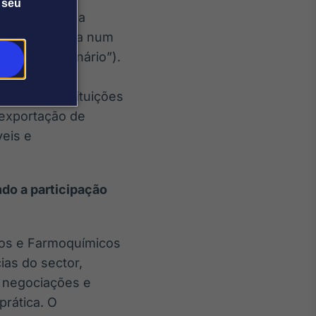
 seu
participação da
ências da Vida num
inado “Seminário”).
eração com
adêmica, instituições
exportação de
eis e
do a participação
cos e Farmoquímicos
ias do sector,
o negociações e
rática. O