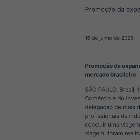
OTC
Datafeed
Promoção da expan
Plataforma para
APIs para
negociação de
integração de
ativos
conteúdos e
Soluções de
dados
Tecnologia
16 de junho de 2026
Broadcast
Broadcast
Radar
Fundos
Monitoramento
A melhor
Promoção da expans
inteligente de
plataforma para
notícias e
analisar fundos
mercado brasileiro
conteúdos
de investimento
no Brasil
SÃO PAULO, Brasil
,
Comércio e do Inve
delegação de mais d
profissionais da ind
concluir uma viagem 
viagem, foram realiz