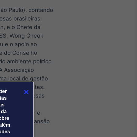
São Paulo), contando
sas brasileiras,
n, e o Chefe da
s SS, Wong Cheok
u e o apoio ao
 e do Conselho
o ambiente político
 A Associação
rma local de gestão
mento existentes.
ter
ntais e empresas
ias
ndo trocado
tas
 da
álogo regular e
obre
ica para a expansão
além
l.
dades