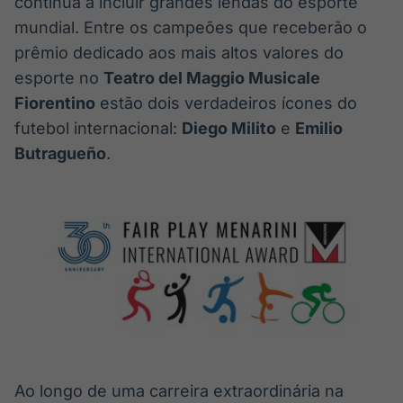
continua a incluir grandes lendas do esporte
de ativos
Em breve
mundial. Entre os campeões que receberão o
Em breve
prêmio dedicado aos mais altos valores do
esporte no
Teatro del Maggio Musicale
Fiorentino
estão dois verdadeiros ícones do
futebol internacional:
Diego Milito
e
Emilio
Butragueño
.
Ao longo de uma carreira extraordinária na