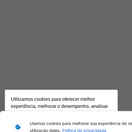
Utilizamos cookies para oferecer melhor
experiência, melhorar o desempenho, analisar
como você interage em nosso site e
personalizar conteúdo. Ao utilizar este site, você
Usamos cookies para melhorar sua experiência de n
concorda com o uso de cookies.
Saiba mais
utilização deles.
Política de privacidade