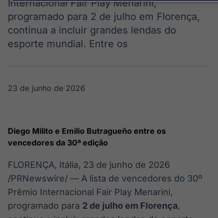
Internacional Fair Play Menarini,
OTC
Datafeed
programado para 2 de julho em Florença,
Plataforma para
APIs para
negociação de
integração de
continua a incluir grandes lendas do
ativos
conteúdos e
esporte mundial. Entre os
dados
Broadcast
Curadoria
23 de junho de 2026
Curadoria de
conteúdos
noticiosos
Soluções de
Tecnologia
Diego Milito e Emilio Butragueño entre os
vencedores da 30ª edição
Broadcast
Broadcast
Radar
Fundos
FLORENÇA, Itália
,
23 de junho de 2026
Monitoramento
A melhor
inteligente de
plataforma para
/PRNewswire/ — A lista de vencedores do 30º
notícias e
analisar fundos
Prêmio Internacional Fair Play Menarini,
conteúdos
de investimento
no Brasil
programado para
2 de julho em Florença
,
Tokenização
Crédito