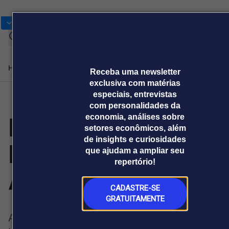
Bolsas
Gráficos
Moedas
Comm
Cotações
Home
Produtos e soluções
Notícias
Blog
Weekend
Receba uma newsletter
exclusiva com matérias
especiais, entrevistas
com personalidades da
Plataformas
Fair Play Menarini
economia, análises sobre
Broadcast
Prêmio Broadcast
Agências de
Prêmio Broadcast
Prêmio B
setores econômicos, além
Sobre nós
Releases Broadcast
Releases
Branded 
comunicação
Analistas
Empresas
Proje
de insights e curiosidades
Broadcast+
Broadcast
International
que ajudam a ampliar seu
Agro
O mercado
repertório!
financeiro em
Tudo sobre o
Award
tempo real
agronegócio
CADASTRE-SE
Soluções de Dados
GRATUITAMENTE
e Conteúdos
A lista de vencedores do 30º Prêmio
Broadcast
Broadcast