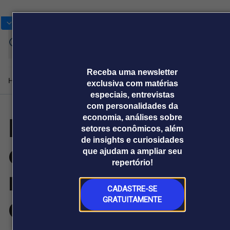
Bolsas
Gráficos
Moedas
Commoditie
Cotações
Assine
Entrar
agora
Receba uma newsletter
Home
Produtos e soluções
Notícias
Blog
Weekend
Institucional
Prêmi
exclusiva com matérias
especiais, entrevistas
com personalidades da
Empresas globais
economia, análises sobre
Plataformas
setores econômicos, além
Broadcast
Prêmio Broadcast
Agências de
Prêmio Broadcast
de insights e curiosidades
enfrentam crise
Sobre nós
Releases Broadcast
Releases
que ajudam a ampliar seu
comunicação
Analistas
Empresas
Broadcast+
Broadcast
repertório!
Agro
O mercado
na escalabilidade
financeiro em
Tudo sobre o
tempo real
agronegócio
CADASTRE-SE
da IA: 77%
GRATUITAMENTE
Prêmio Broadcast
Branded Content
Projeções