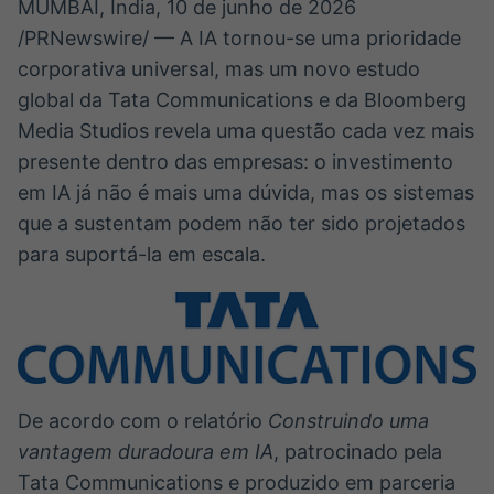
MUMBAI, Índia
,
10 de junho de 2026
IA
BroadFast
/PRNewswire/ — A IA tornou-se uma prioridade
Em breve
Em breve
corporativa universal, mas um novo estudo
global da Tata Communications e da Bloomberg
Media Studios revela uma questão cada vez mais
presente dentro das empresas: o investimento
Gestão de
Tokenização
em IA já não é mais uma dúvida, mas os sistemas
Investimentos
de ativos
que a sustentam podem não ter sido projetados
Em breve
Em breve
para suportá-la em escala.
Crédito
Em breve
De acordo com o relatório
Construindo uma
vantagem duradoura em IA
, patrocinado pela
Tata Communications e produzido em parceria