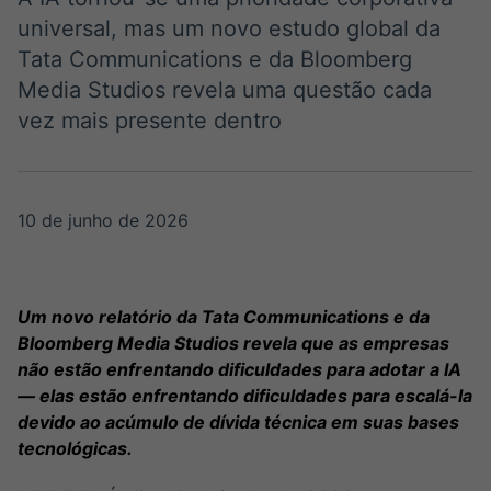
Broadcast
Broadcast
universal, mas um novo estudo global da
Ticker
Widgets
Tata Communications e da Bloomberg
Cotações e
Componentes
Media Studios revela uma questão cada
headlines de
para conteúdos e
notícias
funcionalidades
vez mais presente dentro
Broadcast
Broadcast
Wallboard
Curadoria
10 de junho de 2026
Conteúdos e
Curadoria de
dados para
conteúdos
displays e telas
noticiosos
Soluções de
Tecnologia
Um novo relatório da Tata Communications e da
Bloomberg Media Studios revela que as empresas
Broadcast
Broadcast
não estão enfrentando dificuldades para adotar a IA
Radar
Fundos
— elas estão enfrentando dificuldades para escalá-la
Monitoramento
A melhor
devido ao acúmulo de dívida técnica em suas bases
inteligente de
plataforma para
notícias e
analisar fundos
tecnológicas.
conteúdos
de investimento
no Brasil