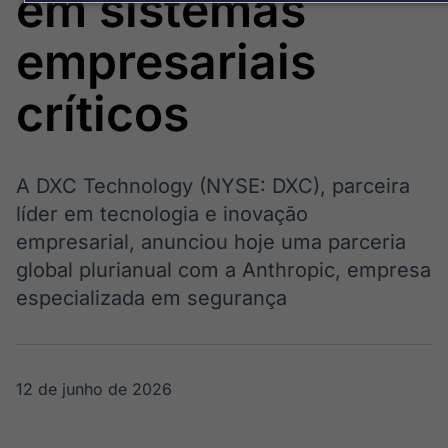
em sistemas
Broadcast
Broadcast
Político
Energia
empresariais
Os bastidores da
O setor de
política em
energia elétrica
tempo real
no Brasil
críticos
Broadcast
White Label
A DXC Technology (NYSE: DXC), parceira
Plataforma para
líder em tecnologia e inovação
conteúdos
personalizados
empresarial, anunciou hoje uma parceria
Soluções de Dados
global plurianual com a Anthropic, empresa
e Conteúdos
especializada em segurança
Broadcast
Broadcast
OTC
Datafeed
Plataforma para
APIs para
negociação de
integração de
12 de junho de 2026
ativos
conteúdos e
dados