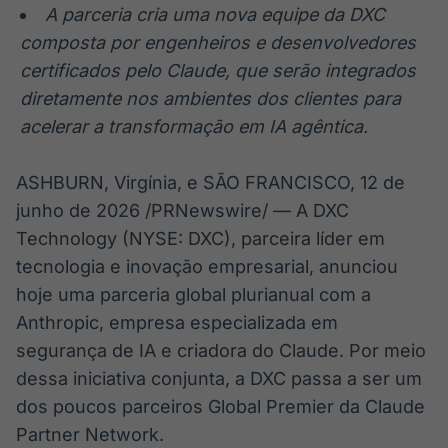
A parceria cria uma nova equipe da DXC
IA
BroadFast
composta por engenheiros e desenvolvedores
Em breve
Em breve
certificados pelo Claude, que serão integrados
diretamente nos ambientes dos clientes para
acelerar a transformação em IA agêntica.
Gestão de
Tokenização
ASHBURN, Virgínia, e SÃO FRANCISCO
,
12 de
Investimentos
de ativos
junho de 2026
/PRNewswire/ — A DXC
Em breve
Em breve
Technology (NYSE: DXC), parceira líder em
tecnologia e inovação empresarial, anunciou
hoje uma parceria global plurianual com a
Anthropic, empresa especializada em
Crédito
Em breve
segurança de IA e criadora do Claude. Por meio
dessa iniciativa conjunta, a DXC passa a ser um
dos poucos parceiros Global Premier da Claude
Partner Network.