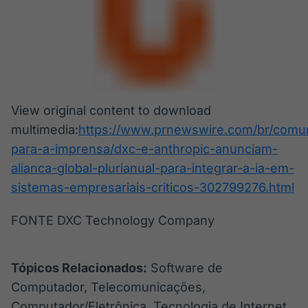
View original content to download
multimedia:
https://www.prnewswire.com/br/comu
para-a-imprensa/dxc-e-anthropic-anunciam-
alianca-global-plurianual-para-integrar-a-ia-em-
sistemas-empresariais-criticos-302799276.html
FONTE DXC Technology Company
Tópicos Relacionados:
Software de
Computador, Telecomunicações,
Computador/Eletrônica, Tecnologia de Internet,