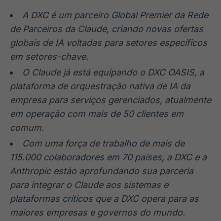
Broadcast
Broadcast
A DXC é um parceiro Global Premier da Rede
Ticker
Widgets
de Parceiros da Claude, criando novas ofertas
Cotações e
Componentes
headlines de
para conteúdos e
globais de IA voltadas para setores específicos
notícias
funcionalidades
em setores-chave.
O Claude já está equipando o DXC OASIS, a
Broadcast
Broadcast
plataforma de orquestração nativa de IA da
Wallboard
Curadoria
empresa para serviços gerenciados, atualmente
Conteúdos e
Curadoria de
em operação com mais de 50 clientes em
dados para
conteúdos
displays e telas
noticiosos
Soluções de
comum.
Tecnologia
Com uma força de trabalho de mais de
115.000 colaboradores em 70 países, a DXC e a
Broadcast
Broadcast
Radar
Fundos
Anthropic estão aprofundando sua parceria
Monitoramento
A melhor
para integrar o Claude aos sistemas e
inteligente de
plataforma para
plataformas críticos que a DXC opera para as
notícias e
analisar fundos
conteúdos
de investimento
maiores empresas e governos do mundo.
no Brasil