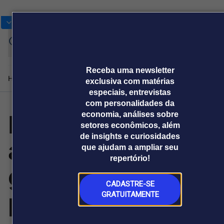
Bolsas
Gráficos
Moedas
Commoditie
Cotações
Assine
Entrar
agora
Receba uma newsletter
Home
Produtos e soluções
Notícias
Blog
Weekend
Institucional
Prêmi
exclusiva com matérias
especiais, entrevistas
com personalidades da
DXC e Anthropic
economia, análises sobre
Plataformas
setores econômicos, além
Broadcast
Prêmio Broadcast
Agências de
Prêmio Broadcast
de insights e curiosidades
anunciam aliança
Sobre nós
Releases Broadcast
Releases
que ajudam a ampliar seu
comunicação
Analistas
Empresas
Broadcast+
Broadcast
repertório!
Agro
O mercado
global plurianual
financeiro em
Tudo sobre o
tempo real
agronegócio
CADASTRE-SE
para integrar a IA
GRATUITAMENTE
Prêmio Broadcast
Branded Content
Projeções