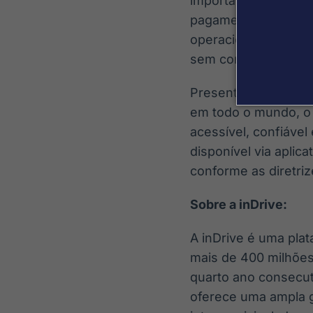
importantes, com ag
pagamento em dinhei
operacional é um dif
sem comprometer a e
Presente em mais de
em todo o mundo, o i
acessível, confiável 
disponível via aplic
conforme as diretri
Sobre a inDrive:
A inDrive é uma plat
mais de 400 milhões
quarto ano consecuti
oferece uma ampla g