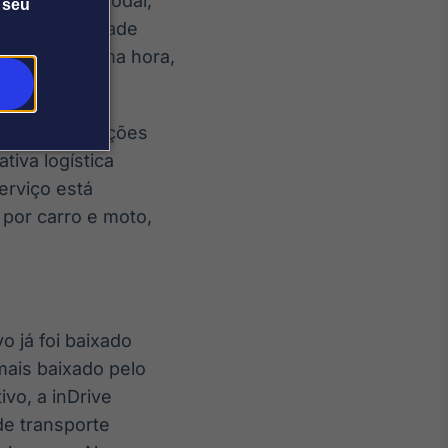
escolha do modal,
 seu
 A flexibilidade
ados na última hora,
es de instalações
iva logística
serviço está
 por carro e moto,
o já foi baixado
mais baixado pelo
vo, a inDrive
de transporte