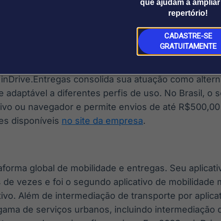
ilidade e autonomia, aproveitando recursos como a 
que ajudam a ampliar
ro e a combinação direta com o entregador parceiro.
repertório!
erencial importante para atender a pedidos concentr
CADASTRE-SE
xperiência do cliente final.
GRATUITAMENTE
 260 cidades de 38 países e com mais de 175 milhõ
nDrive.Entregas consolida sua atuação como alternat
e adaptável a diferentes perfis de uso. No Brasil, o 
ativo ou navegador e permite envios de até R$500,00
zes disponíveis
no site da empresa
.
aforma global de mobilidade e entregas. Seu aplicativ
 de vezes e foi o segundo aplicativo de mobilidade 
vo. Além de intermediação de transporte por aplicati
ama de serviços urbanos, incluindo intermediação 