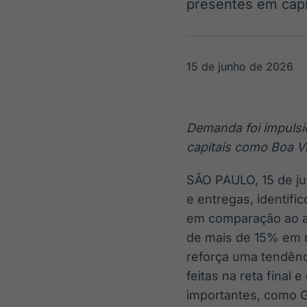
presentes em cap
OTC
Datafeed
Plataforma para
APIs para
negociação de
integração de
ativos
conteúdos e
Soluções de
dados
15 de junho de 2026
Tecnologia
Broadcast
Broadcast
Radar
Fundos
Demanda foi impulsi
Monitoramento
A melhor
inteligente de
plataforma para
capitais como Boa 
notícias e
analisar fundos
conteúdos
de investimento
SÃO PAULO
,
15 de j
no Brasil
e entregas, identif
em comparação ao an
de mais de 15% em r
reforça uma tendên
feitas na reta final
importantes, como G