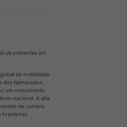
Crédito
Em breve
io de presentes em
global de mobilidade
ia dos Namorados,
rou um crescimento
cio nacional. A alta
ecisões de compra
 brasileiras