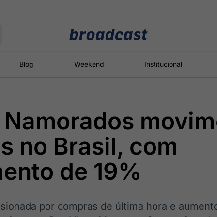
Moedas
Commodities
Blog
Weekend
Institucional
s Namorados movim
roadcast
Content
ções
Broadcast
Broadcast
Broadcast
s no Brasil, com
Político
Energia
White Label
Os bastidores da
O setor de
Plataforma para
mento de 19%
política em
energia elétrica
conteúdos
tempo real
no Brasil
personalizados
sionada por compras de última hora e aument
Broadcast
Broadcast
Broadcast
Broadcast