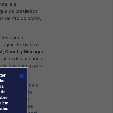
nte, e a
ue os brasileiros
ns dentro do prazo,
tes para o
ágeis, flexíveis e
st, Country Manager
rotina dos usuários
 rápidas quanto para
egas.”
ter
ias
a para pequenos e
tas
stica diante do
 da
obre
s segmentos e
além
demanda em datas
dades