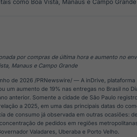
itais como Boa Vista, Manaus e Campo Grande
Ticker
Widgets
Wallboard
Curadoria
Cotações e
Componentes
Conteúdos e
Curadoria de
headlines de
para conteúdos e
dados para
conteúdos
notícias
funcionalidades
displays e telas
noticiosos
IA
BroadFast
Gestão de
Tokenização
Investimentos
de ativos
Em breve
Em breve
onada por compras de última hora e aumento no env
Em breve
Em breve
Vista, Manaus e Campo Grande
unho de 2026
/PRNewswire/ — A inDrive, plataforma 
icou um aumento de 19% nas entregas no Brasil no D
o anterior. Somente a cidade de São Paulo regist
elação a 2025, em uma das principais datas do comér
cia de consumo já observada em outras ocasiões: d
 e concentração de pedidos em regiões metropolitanas
overnador Valadares, Uberaba e Porto Velho.