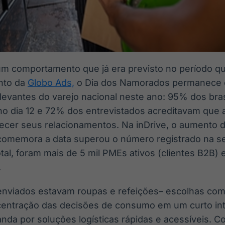
 um comportamento que já era previsto no período q
nto da
Globo Ads,
o Dia dos Namorados permanece e
evantes do varejo nacional neste ano: 95% dos bras
o dia 12 e 72% dos entrevistados acreditavam que 
ecer seus relacionamentos. Na inDrive, o aumento 
omemora a data superou o número registrado na s
l, foram mais de 5 mil PMEs ativos (clientes B2B) e
.
enviados estavam roupas e refeições– escolhas com 
centração das decisões de consumo em um curto int
nda por soluções logísticas rápidas e acessíveis. C