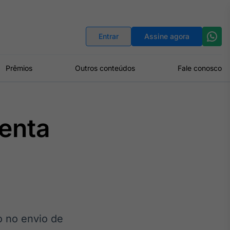
Indicadores
Conversor de Moedas
Entrar
Assine agora
Prêmios
Outros conteúdos
Fale conosco
enta
o no envio de