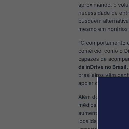
aproximando, o volu
necessidade de entr
busquem alternativas
mesmo em horários 
“O comportamento d
comércio, como o Di
capazes de acompan
da inDrive no Brasil.
brasileiros vêm gan
apoiar o comércio l
Além do consumidor 
médios negócios que
aumento pontual na
localidades no Brasi