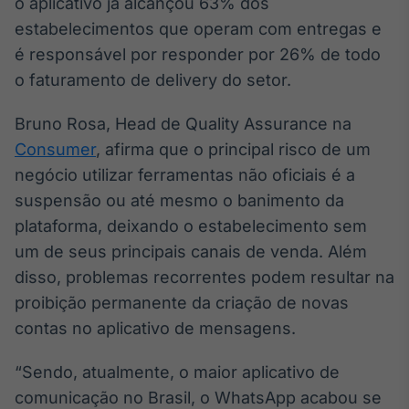
o aplicativo já alcançou 63% dos
Broadcast
estabelecimentos que operam com entregas e
Ticker
é responsável por responder por 26% de todo
Cotações e
headlines de
o faturamento de delivery do setor.
notícias
Bruno Rosa, Head de Quality Assurance na
Consumer
, afirma que o principal risco de um
Broadcast
Widgets
negócio utilizar ferramentas não oficiais é a
Componentes
suspensão ou até mesmo o banimento da
para conteúdos e
plataforma, deixando o estabelecimento sem
funcionalidades
um de seus principais canais de venda. Além
disso, problemas recorrentes podem resultar na
Broadcast
proibição permanente da criação de novas
Wallboard
contas no aplicativo de mensagens.
Conteúdos e
dados para
displays e telas
“Sendo, atualmente, o maior aplicativo de
comunicação no Brasil, o WhatsApp acabou se