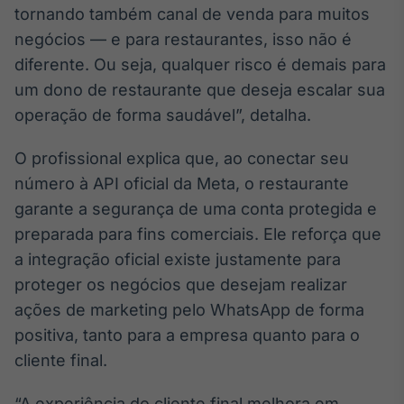
tornando também canal de venda para muitos
Broadcast
Curadoria
negócios — e para restaurantes, isso não é
Curadoria de
diferente. Ou seja, qualquer risco é demais para
conteúdos
um dono de restaurante que deseja escalar sua
noticiosos
Soluções de
operação de forma saudável”, detalha.
Tecnologia
Broadcast
O profissional explica que, ao conectar seu
Radar
número à API oficial da Meta, o restaurante
Monitoramento
garante a segurança de uma conta protegida e
inteligente de
preparada para fins comerciais. Ele reforça que
notícias e
conteúdos
a integração oficial existe justamente para
proteger os negócios que desejam realizar
Broadcast
ações de marketing pelo WhatsApp de forma
Fundos
positiva, tanto para a empresa quanto para o
A melhor
plataforma para
cliente final.
analisar fundos
de investimento
no Brasil
“A experiência do cliente final melhora em