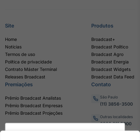
Site
Produtos
Home
Broadcast+
Notícias
Broadcast Político
Termos de uso
Broadcast Agro
Política de privacidade
Broadcast Energia
Contrato Máster Terminal
Broadcast Widgets
Releases Broadcast
Broadcast Data Feed
Premiações
Contato
São Paulo
Prêmio Broadcast Analistas
(11) 3856-3500
Prêmio Broadcast Empresas
Prêmio Broadcast Projeções
Outras localidades
0800.011.3000
Utilizamos cookies para oferecer melhor