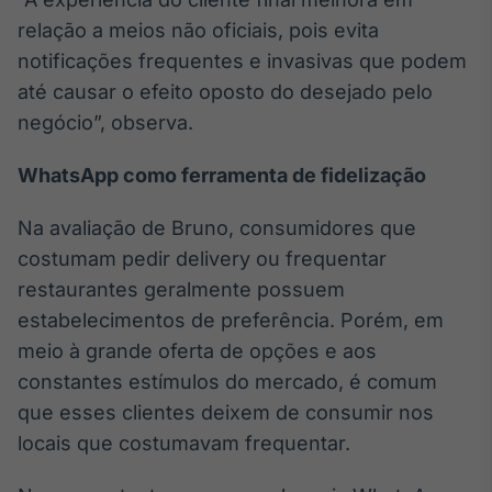
IA
relação a meios não oficiais, pois evita
Em breve
notificações frequentes e invasivas que podem
até causar o efeito oposto do desejado pelo
negócio”, observa.
WhatsApp como ferramenta de fidelização
BroadFast
Em breve
Na avaliação de Bruno, consumidores que
costumam pedir delivery ou frequentar
restaurantes geralmente possuem
estabelecimentos de preferência. Porém, em
meio à grande oferta de opções e aos
Gestão de
constantes estímulos do mercado, é comum
Investimentos
que esses clientes deixem de consumir nos
Em breve
locais que costumavam frequentar.