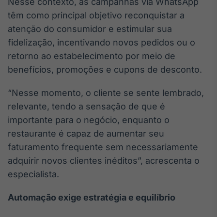
Nesse contexto, as campanhas via WhatsApp
Tokenização
têm como principal objetivo reconquistar a
de ativos
atenção do consumidor e estimular sua
Em breve
fidelização, incentivando novos pedidos ou o
retorno ao estabelecimento por meio de
benefícios, promoções e cupons de desconto.
Crédito
“Nesse momento, o cliente se sente lembrado,
Em breve
relevante, tendo a sensação de que é
importante para o negócio, enquanto o
restaurante é capaz de aumentar seu
faturamento frequente sem necessariamente
adquirir novos clientes inéditos”, acrescenta o
especialista.
Automação exige estratégia e equilíbrio