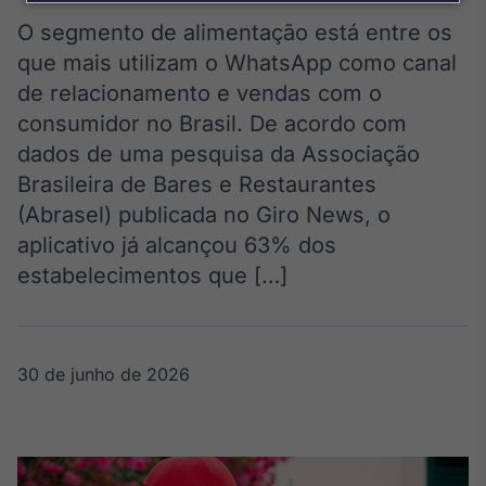
Broadcast
Agro
O segmento de alimentação está entre os
Tudo sobre o
que mais utilizam o WhatsApp como canal
agronegócio
de relacionamento e vendas com o
consumidor no Brasil. De acordo com
dados de uma pesquisa da Associação
Broadcast
Brasileira de Bares e Restaurantes
Político
(Abrasel) publicada no Giro News, o
Os bastidores da
política em
aplicativo já alcançou 63% dos
tempo real
estabelecimentos que […]
Broadcast
Energia
30 de junho de 2026
O setor de
energia elétrica
no Brasil