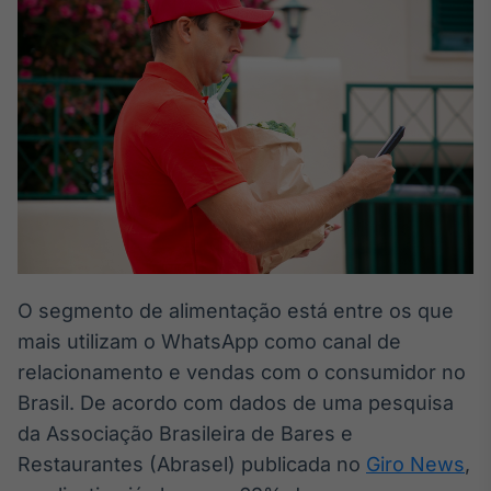
Broadcast
White Label
Plataforma para
conteúdos
personalizados
Soluções de Dados
e Conteúdos
Broadcast
OTC
Plataforma para
negociação de
ativos
O segmento de alimentação está entre os que
mais utilizam o WhatsApp como canal de
Broadcast
Datafeed
relacionamento e vendas com o consumidor no
APIs para
Brasil. De acordo com dados de uma pesquisa
integração de
da Associação Brasileira de Bares e
conteúdos e
dados
Restaurantes (Abrasel) publicada no
Giro News
,