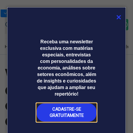
Bolsas
Gráficos
Moedas
Commoditie
Cotações
Assine
Entrar
agora
Receba uma newsletter
Home
Produtos e soluções
Notícias
Blog
Weekend
Institucional
Prêmi
exclusiva com matérias
especiais, entrevistas
com personalidades da
WhatsApp é um
economia, análises sobre
Plataformas
setores econômicos, além
Broadcast
Prêmio Broadcast
Agências de
Prêmio Broadcast
de insights e curiosidades
dos principais
Sobre nós
Releases Broadcast
Releases
que ajudam a ampliar seu
comunicação
Analistas
Empresas
Broadcast+
repertório!
O mercado
canais de venda
financeiro em
tempo real
CADASTRE-SE
do Delivery
GRATUITAMENTE
Prêmio Broadcast
Branded Content
Projeções