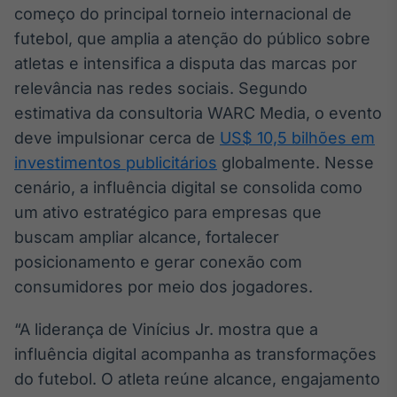
começo do principal torneio internacional de
Broadcast
Curadoria
futebol, que amplia a atenção do público sobre
Curadoria de
atletas e intensifica a disputa das marcas por
conteúdos
relevância nas redes sociais. Segundo
noticiosos
Soluções de
estimativa da consultoria WARC Media, o evento
Tecnologia
deve impulsionar cerca de
US$ 10,5 bilhões em
Broadcast
investimentos publicitários
globalmente. Nesse
Radar
cenário, a influência digital se consolida como
Monitoramento
um ativo estratégico para empresas que
inteligente de
notícias e
buscam ampliar alcance, fortalecer
conteúdos
posicionamento e gerar conexão com
consumidores por meio dos jogadores.
Broadcast
Fundos
“A liderança de Vinícius Jr. mostra que a
A melhor
plataforma para
influência digital acompanha as transformações
analisar fundos
do futebol. O atleta reúne alcance, engajamento
de investimento
no Brasil