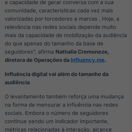
e capacidade de gerar conversa com a sua
IA
comunidade, características cada vez mais
Em breve
valorizadas por torcedores e marcas . Hoje, a
relevância nas redes sociais depende muito
mais da capacidade de mobilização da audiência
do que apenas do tamanho da base de
seguidores”, afirma
Nathalia Cremoneze,
BroadFast
Em breve
diretora de Operações da
Influency.me
.
Influência digital vai além do tamanho da
audiência
Gestão de
O levantamento também reforça uma mudança
Investimentos
na forma de mensurar a influência nas redes
Em breve
sociais. Embora o número de seguidores
continue sendo um indicador importante,
métricas relacionadas à interação, alcance