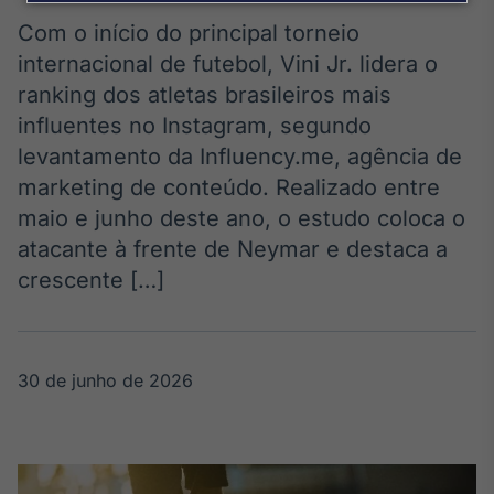
Broadcast
Agro
Com o início do principal torneio
Tudo sobre o
internacional de futebol, Vini Jr. lidera o
agronegócio
ranking dos atletas brasileiros mais
influentes no Instagram, segundo
levantamento da Influency.me, agência de
Broadcast
marketing de conteúdo. Realizado entre
Político
maio e junho deste ano, o estudo coloca o
Os bastidores da
política em
atacante à frente de Neymar e destaca a
tempo real
crescente […]
Broadcast
Energia
30 de junho de 2026
O setor de
energia elétrica
no Brasil