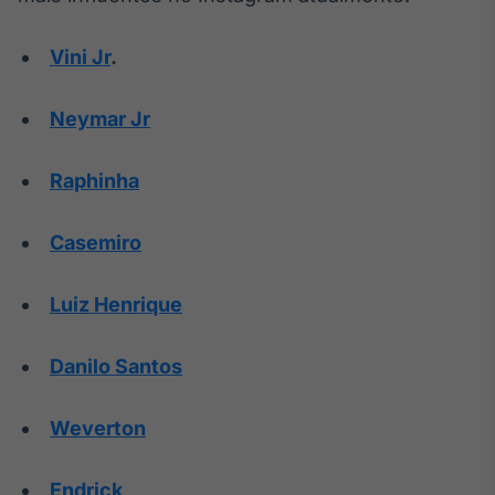
Vini Jr
.
Neymar Jr
Raphinha
Casemiro
Luiz Henrique
Danilo Santos
Weverton
Endrick