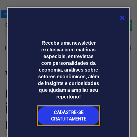
Bolsas
Gráficos
Moedas
Commoditie
Cotações
Assine
Entrar
agora
Receba uma newsletter
Home
Produtos e soluções
Notícias
Blog
Weekend
Institucional
Prêmi
exclusiva com matérias
especiais, entrevistas
com personalidades da
Vini Jr. lidera
economia, análises sobre
Plataformas
setores econômicos, além
Broadcast
Prêmio Broadcast
Agências de
Prêmio Broadcast
de insights e curiosidades
ranking de
Sobre nós
Releases Broadcast
Releases
que ajudam a ampliar seu
comunicação
Analistas
Empresas
Broadcast+
repertório!
O mercado
influência digital
financeiro em
tempo real
CADASTRE-SE
no futebol
GRATUITAMENTE
Prêmio Broadcast
Branded Content
Projeções