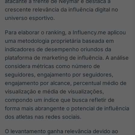
atacante à frente de Neymar e destaca a
Broadcast
crescente relevância da influência digital no
Ticker
universo esportivo.
Cotações e
headlines de
notícias
Para elaborar o ranking, a Influency.me aplicou
uma metodologia proprietária baseada em
indicadores de desempenho oriundos da
Broadcast
Widgets
plataforma de marketing de influência. A análise
Componentes
considera métricas como número de
para conteúdos e
seguidores, engajamento por seguidores,
funcionalidades
engajamento por alcance, percentual médio de
visualização e média de visualizações,
Broadcast
compondo um índice que busca refletir de
Wallboard
forma mais abrangente o potencial de influência
Conteúdos e
dados para
dos atletas nas redes sociais.
displays e telas
O levantamento ganha relevância devido ao