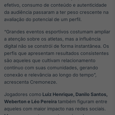
efetivo, consumo de conteúdo e autenticidade
Tokenização
da audiência passaram a ter peso crescente na
de ativos
avaliação do potencial de um perfil.
Em breve
“Grandes eventos esportivos costumam ampliar
a atenção sobre os atletas, mas a influência
Crédito
digital não se constrói de forma instantânea. Os
Em breve
perfis que apresentam resultados consistentes
são aqueles que cultivam relacionamento
contínuo com suas comunidades, gerando
conexão e relevância ao longo do tempo”,
acrescenta Cremoneze.
Jogadores como
L
uiz Henrique, Danilo Santos,
Weberton e Léo Pereira
também figuram entre
aqueles com maior impacto nas redes sociais.