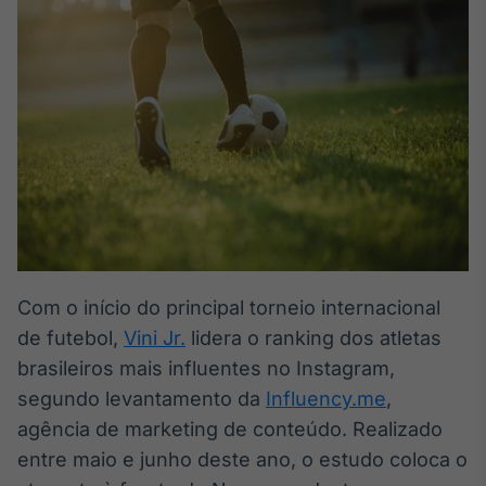
Broadcast
White Label
Plataforma para
conteúdos
personalizados
Soluções de Dados
e Conteúdos
Broadcast
OTC
Plataforma para
negociação de
ativos
Com o início do principal torneio internacional
de futebol,
Vini Jr.
lidera o ranking dos atletas
Broadcast
Datafeed
brasileiros mais influentes no Instagram,
APIs para
segundo levantamento da
Influency.me
,
integração de
agência de marketing de conteúdo. Realizado
conteúdos e
dados
entre maio e junho deste ano, o estudo coloca o