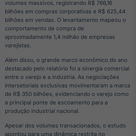
volumes massivos, registrando R$ 766,16
Broadcast
bilhões em compras corporativas e R$ 625,44
Ticker
Cotações e
bilhões em vendas. O levantamento mapeou o
headlines de
comportamento de compra de
notícias
aproximadamente 1,4 milhão de empresas
varejistas.
Broadcast
Widgets
Além disso, o grande marco econômico do ano
Componentes
destacado pelo relatório foi a sinergia comercial
para conteúdos e
funcionalidades
entre o varejo e a indústria. As negociações
intersetoriais exclusivas movimentaram a marca
de R$ 350 bilhões, evidenciando o varejo como
Broadcast
a principal ponte de escoamento para a
Wallboard
Conteúdos e
produção industrial nacional.
dados para
displays e telas
Apesar dos volumes transacionados, o estudo
apontou para uma dinâmica restrita no