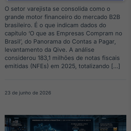
Broadcast
Agro
O setor varejista se consolida como o
Tudo sobre o
grande motor financeiro do mercado B2B
agronegócio
brasileiro. É o que indicam dados do
capítulo ‘O que as Empresas Compram no
Brasil’, do Panorama do Contas a Pagar,
Broadcast
levantamento da Qive. A análise
Político
considerou 183,1 milhões de notas fiscais
Os bastidores da
política em
emitidas (NFEs) em 2025, totalizando […]
tempo real
Broadcast
23 de junho de 2026
Energia
O setor de
energia elétrica
no Brasil