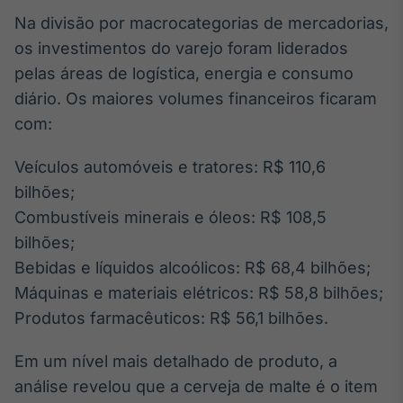
Na divisão por macrocategorias de mercadorias,
IA
Em breve
os investimentos do varejo foram liderados
pelas áreas de logística, energia e consumo
diário. Os maiores volumes financeiros ficaram
com:
BroadFast
Veículos automóveis e tratores: R$ 110,6
Em breve
bilhões;
Combustíveis minerais e óleos: R$ 108,5
bilhões;
Bebidas e líquidos alcoólicos: R$ 68,4 bilhões;
Máquinas e materiais elétricos: R$ 58,8 bilhões;
Gestão de
Investimentos
Produtos farmacêuticos: R$ 56,1 bilhões.
Em breve
Em um nível mais detalhado de produto, a
análise revelou que a cerveja de malte é o item