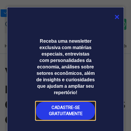
Bolsas
Gráficos
Moedas
Commoditie
Cotações
Assine
Entrar
agora
Receba uma newsletter
Home
Produtos e soluções
Notícias
Blog
Weekend
Institucional
Prêmi
exclusiva com matérias
especiais, entrevistas
com personalidades da
Varejo
economia, análises sobre
Plataformas
setores econômicos, além
Broadcast
Prêmio Broadcast
Agências de
Prêmio Broadcast
de insights e curiosidades
movimenta mais
Sobre nós
Releases Broadcast
Releases
que ajudam a ampliar seu
comunicação
Analistas
Empresas
Broadcast+
repertório!
O mercado
de R$ 766 bilhões
financeiro em
tempo real
CADASTRE-SE
em compras B2B
GRATUITAMENTE
Prêmio Broadcast
Branded Content
Projeções