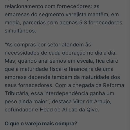
Broadcast
relacionamento com fornecedores: as
Curadoria
empresas do segmento varejista mantêm, em
Curadoria de
média, parcerias com apenas 5,3 fornecedores
conteúdos
noticiosos
simultâneos.
Soluções de
Tecnologia
“As compras por setor atendem às
Broadcast
necessidades de cada operação no dia a dia.
Radar
Mas, quando analisamos em escala, fica claro
Monitoramento
que a maturidade fiscal e financeira de uma
inteligente de
notícias e
empresa depende também da maturidade dos
conteúdos
seus fornecedores. Com a chegada da Reforma
Tributária, essa interdependência ganha um
Broadcast
Fundos
peso ainda maior”, destaca Vitor de Araujo,
A melhor
cofundador e Head de AI Lab da Qive.
plataforma para
analisar fundos
O que o varejo mais compra?
de investimento
no Brasil