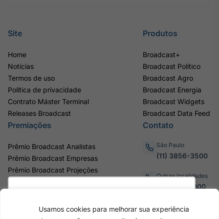
Site
Produtos
Home
Broadcast+
Notícias
Broadcast Político
Termos de uso
Broadcast Agro
Política de privacidade
Broadcast Energia
Contrato Máster Terminal
Broadcast Widgets
Releases Broadcast
Broadcast Data Feed
Premiações
Contato
São Paulo
Prêmio Broadcast Analistas
(11) 3856-3500
Prêmio Broadcast Empresas
Prêmio Broadcast Projeções
Outras localidades
0800.011.3000
Utilizamos cookies para oferecer melhor
experiência, melhorar o desempenho, analisar
Usamos cookies para melhorar sua experiência
como você interage em nosso site e