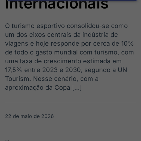
internacionais
Broadcast
Broadcast
Político
Energia
Os bastidores da
O setor de
política em
energia elétrica
O turismo esportivo consolidou-se como
tempo real
no Brasil
um dos eixos centrais da indústria de
viagens e hoje responde por cerca de 10%
Broadcast
de todo o gasto mundial com turismo, com
White Label
uma taxa de crescimento estimada em
Plataforma para
17,5% entre 2023 e 2030, segundo a UN
conteúdos
personalizados
Soluções de Dados
Tourism. Nesse cenário, com a
e Conteúdos
aproximação da Copa […]
Broadcast
Broadcast
OTC
Datafeed
Plataforma para
APIs para
22 de maio de 2026
negociação de
integração de
ativos
conteúdos e
dados