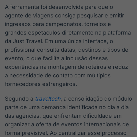
A ferramenta foi desenvolvida para que o
IA
BroadFast
Em breve
Em breve
agente de viagens consiga pesquisar e emitir
ingressos para campeonatos, torneios e
grandes espetáculos diretamente na plataforma
da Just Travel. Em uma única interface, o
profissional consulta datas, destinos e tipos de
Gestão de
Tokenização
evento, o que facilita a inclusão dessas
Investimentos
de ativos
experiências na montagem de roteiros e reduz
Em breve
Em breve
a necessidade de contato com múltiplos
fornecedores estrangeiros.
Segundo a
traveltech
, a consolidação do módulo
Crédito
Em breve
parte de uma demanda identificada no dia a dia
das agências, que enfrentam dificuldade em
organizar a oferta de eventos internacionais de
forma previsível. Ao centralizar esse processo