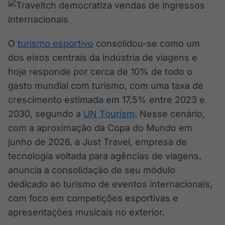
Broadcast
Broadcast
Ticker
Widgets
Cotações e
Componentes
headlines de
para conteúdos e
O
turismo esportivo
consolidou-se como um
notícias
funcionalidades
dos eixos centrais da indústria de viagens e
hoje responde por cerca de 10% de todo o
Broadcast
Broadcast
gasto mundial com turismo, com uma taxa de
Wallboard
Curadoria
crescimento estimada em 17,5% entre 2023 e
Conteúdos e
Curadoria de
2030, segundo a
UN Tourism
. Nesse cenário,
dados para
conteúdos
displays e telas
noticiosos
com a aproximação da Copa do Mundo em
Soluções de
junho de 2026, a Just Travel, empresa de
Tecnologia
tecnologia voltada para agências de viagens,
Broadcast
Broadcast
anuncia a consolidação de seu módulo
Radar
Fundos
dedicado ao turismo de eventos internacionais,
Monitoramento
A melhor
inteligente de
plataforma para
com foco em competições esportivas e
notícias e
analisar fundos
apresentações musicais no exterior.
conteúdos
de investimento
no Brasil