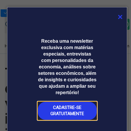
Bolsas
Gráficos
Moedas
Commoditie
Cotações
Assine
Entrar
agora
Receba uma newsletter
Home
Produtos e soluções
Notícias
Blog
Weekend
Institucional
Prêmi
exclusiva com matérias
especiais, entrevistas
com personalidades da
Traveltch
economia, análises sobre
Plataformas
setores econômicos, além
Broadcast
Prêmio Broadcast
Agências de
Prêmio Broadcast
de insights e curiosidades
democratiza
Sobre nós
Releases Broadcast
Releases
que ajudam a ampliar seu
comunicação
Analistas
Empresas
Broadcast+
Broadcast
repertório!
Agro
O mercado
vendas de
financeiro em
Tudo sobre o
tempo real
agronegócio
CADASTRE-SE
ingressos
GRATUITAMENTE
Prêmio Broadcast
Branded Content
Projeções