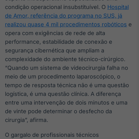
condição operacional insubstituível. O
Hospital
IA
de Amor, referência do programa no SUS, já
Em breve
realizou quase 4 mil procedimentos robóticos
e
opera com exigências de rede de alta
performance, estabilidade de conexão e
segurança cibernética que ampliam a
BroadFast
complexidade do ambiente técnico-cirúrgico.
Em breve
“Quando um sistema de videocirurgia falha no
meio de um procedimento laparoscópico, o
tempo de resposta técnica não é uma questão
logística, é uma questão clínica. A diferença
Gestão de
entre uma intervenção de dois minutos e uma
Investimentos
de vinte pode determinar o desfecho da
Em breve
cirurgia”, afirma.
O gargalo de profissionais técnicos