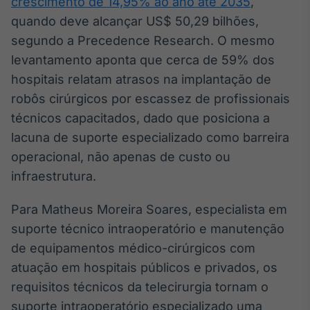
crescimento de 14,95% ao ano até 2035
,
Broadcast
quando deve alcançar US$ 50,29 bilhões,
Curadoria
segundo a Precedence Research. O mesmo
Curadoria de
conteúdos
levantamento aponta que cerca de 59% dos
noticiosos
Soluções de
hospitais relatam atrasos na implantação de
Tecnologia
robôs cirúrgicos por escassez de profissionais
técnicos capacitados, dado que posiciona a
Broadcast
lacuna de suporte especializado como barreira
Radar
Monitoramento
operacional, não apenas de custo ou
inteligente de
infraestrutura.
notícias e
conteúdos
Para Matheus Moreira Soares, especialista em
Broadcast
suporte técnico intraoperatório e manutenção
Fundos
de equipamentos médico-cirúrgicos com
A melhor
atuação em hospitais públicos e privados, os
plataforma para
analisar fundos
requisitos técnicos da telecirurgia tornam o
de investimento
suporte intraoperatório especializado uma
no Brasil