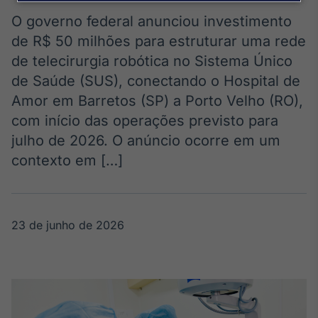
Broadcast
Agro
O governo federal anunciou investimento
Tudo sobre o
de R$ 50 milhões para estruturar uma rede
agronegócio
de telecirurgia robótica no Sistema Único
de Saúde (SUS), conectando o Hospital de
Amor em Barretos (SP) a Porto Velho (RO),
Broadcast
com início das operações previsto para
Político
julho de 2026. O anúncio ocorre em um
Os bastidores da
política em
contexto em […]
tempo real
Broadcast
23 de junho de 2026
Energia
O setor de
energia elétrica
no Brasil