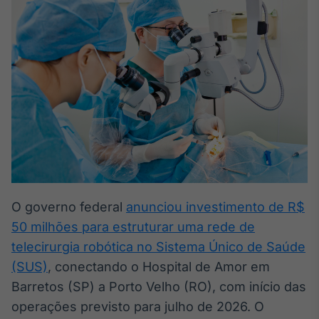
Broadcast
White Label
Plataforma para
conteúdos
personalizados
Soluções de Dados
e Conteúdos
Broadcast
OTC
Plataforma para
negociação de
ativos
O governo federal
anunciou investimento de R$
Broadcast
50 milhões para estruturar uma rede de
Datafeed
telecirurgia robótica no Sistema Único de Saúde
APIs para
(SUS)
, conectando o Hospital de Amor em
integração de
conteúdos e
Barretos (SP) a Porto Velho (RO), com início das
dados
operações previsto para julho de 2026. O