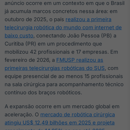
anúncio ocorre em um contexto em que o Brasil
Broadcast
já acumula marcos concretos nessa área: em
Ticker
Cotações e
outubro de 2025, o país
realizou a primeira
headlines de
telecirurgia robótica do mundo com internet de
notícias
baixo custo
, conectando João Pessoa (PB) a
Curitiba (PR) em um procedimento que
Broadcast
mobilizou 42 profissionais e 17 empresas. Em
Widgets
fevereiro de 2026, a
FMUSP realizou as
Componentes
para conteúdos e
primeiras telecirurgias robóticas do SUS
, com
funcionalidades
equipe presencial de ao menos 15 profissionais
na sala cirúrgica para acompanhamento técnico
Broadcast
contínuo dos braços robóticos.
Wallboard
Conteúdos e
A expansão ocorre em um mercado global em
dados para
aceleração. O
mercado de robótica cirúrgica
displays e telas
atingiu US$ 12,49 bilhões em 2025 e projeta