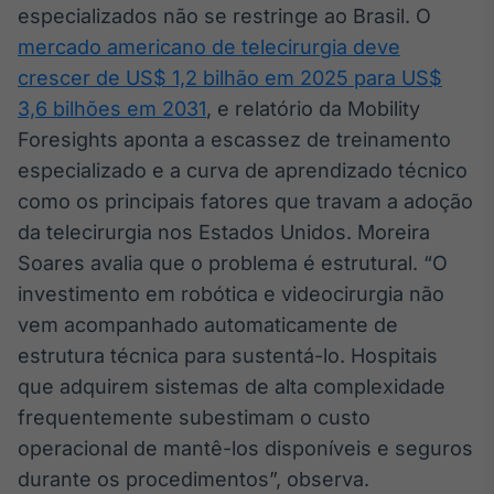
especializados não se restringe ao Brasil. O
Tokenização
mercado americano de telecirurgia deve
de ativos
crescer de US$ 1,2 bilhão em 2025 para US$
Em breve
3,6 bilhões em 2031
, e relatório da Mobility
Foresights aponta a escassez de treinamento
especializado e a curva de aprendizado técnico
Crédito
como os principais fatores que travam a adoção
Em breve
da telecirurgia nos Estados Unidos. Moreira
Soares avalia que o problema é estrutural. “O
investimento em robótica e videocirurgia não
vem acompanhado automaticamente de
estrutura técnica para sustentá-lo. Hospitais
que adquirem sistemas de alta complexidade
frequentemente subestimam o custo
operacional de mantê-los disponíveis e seguros
durante os procedimentos”, observa.