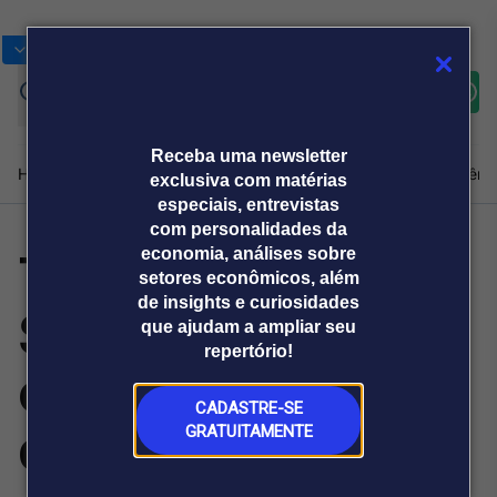
Bolsas
Gráficos
Moedas
Commoditie
Cotações
Assine
Entrar
agora
Receba uma newsletter
Home
Produtos e soluções
Notícias
Blog
Weekend
Institucional
Prêmi
exclusiva com matérias
especiais, entrevistas
com personalidades da
Telecirurgia no
economia, análises sobre
Plataformas
setores econômicos, além
Broadcast
Prêmio Broadcast
Agências de
Prêmio Broadcast
de insights e curiosidades
SUS avança e
Sobre nós
Releases Broadcast
Releases
que ajudam a ampliar seu
comunicação
Analistas
Empresas
Broadcast+
repertório!
O mercado
expõe escassez
financeiro em
tempo real
CADASTRE-SE
de técnicos
GRATUITAMENTE
Prêmio Broadcast
Branded Content
Projeções