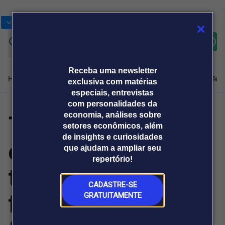
Bolsas
Gráficos
Moedas
Commoditie
Cotações
Assine
Entrar
agora
Receba uma newsletter
Home
Produtos e soluções
Notícias
Blog
Weekend
Institucional
Prêmi
exclusiva com matérias
especiais, entrevistas
com personalidades da
Tecnisa promove
economia, análises sobre
Plataformas
setores econômicos, além
Broadcast
Prêmio Broadcast
Agências de
Prêmio Broadcast
de insights e curiosidades
encontro para
Sobre nós
Releases Broadcast
Releases
que ajudam a ampliar seu
comunicação
Analistas
Empresas
Broadcast+
repertório!
O mercado
troca de
financeiro em
tempo real
CADASTRE-SE
figurinhas de
GRATUITAMENTE
Prêmio Broadcast
Branded Content
Projeções