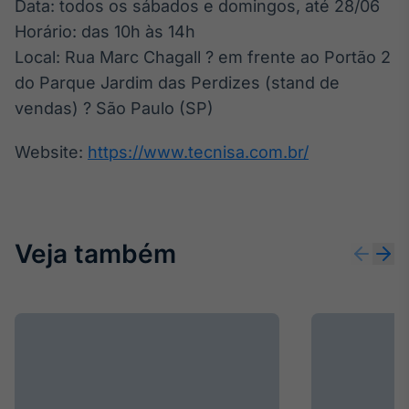
Data: todos os sábados e domingos, até 28/06
Broadcast
Horário: das 10h às 14h
Curadoria
Local: Rua Marc Chagall ? em frente ao Portão 2
Curadoria de
conteúdos
do Parque Jardim das Perdizes (stand de
noticiosos
Soluções de
vendas) ? São Paulo (SP)
Tecnologia
Website:
https://www.tecnisa.com.br/
Broadcast
Radar
Monitoramento
inteligente de
notícias e
Veja também
conteúdos
Broadcast
Fundos
A melhor
plataforma para
analisar fundos
de investimento
no Brasil