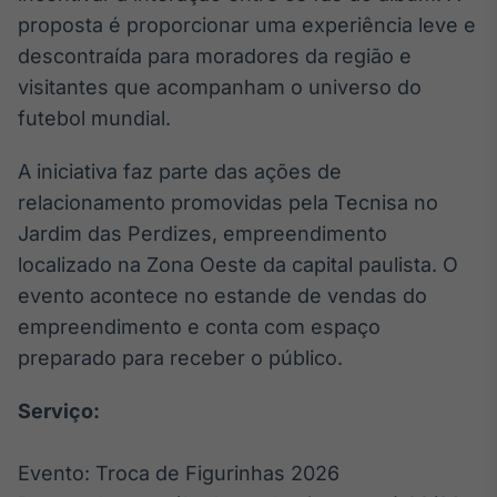
Broadcast
proposta é proporcionar uma experiência leve e
Ticker
descontraída para moradores da região e
Cotações e
visitantes que acompanham o universo do
headlines de
notícias
futebol mundial.
A iniciativa faz parte das ações de
Broadcast
relacionamento promovidas pela Tecnisa no
Widgets
Jardim das Perdizes, empreendimento
Componentes
para conteúdos e
localizado na Zona Oeste da capital paulista. O
funcionalidades
evento acontece no estande de vendas do
empreendimento e conta com espaço
Broadcast
preparado para receber o público.
Wallboard
Conteúdos e
Serviço:
dados para
displays e telas
Evento: Troca de Figurinhas 2026