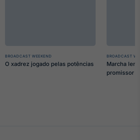
IA
Em breve
BroadFast
BROADCAST WEEKEND
BROADCAST WE
Em breve
O xadrez jogado pelas potências
Marcha len
promissor
Gestão de
Investimentos
Em breve