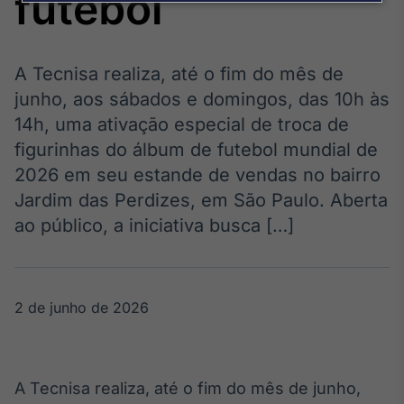
futebol
Broadcast
Agro
Tudo sobre o
agronegócio
A Tecnisa realiza, até o fim do mês de
junho, aos sábados e domingos, das 10h às
14h, uma ativação especial de troca de
Broadcast
figurinhas do álbum de futebol mundial de
Político
2026 em seu estande de vendas no bairro
Os bastidores da
Jardim das Perdizes, em São Paulo. Aberta
política em
tempo real
ao público, a iniciativa busca […]
Broadcast
Energia
2 de junho de 2026
O setor de
energia elétrica
no Brasil
A Tecnisa realiza, até o fim do mês de junho,