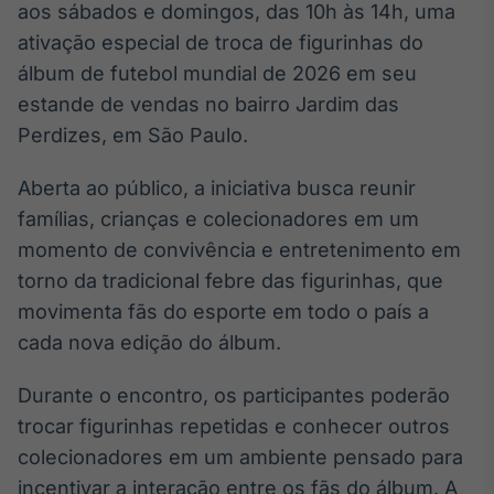
Broadcast
aos sábados e domingos, das 10h às 14h, uma
White Label
ativação especial de troca de figurinhas do
Plataforma para
álbum de futebol mundial de 2026 em seu
conteúdos
personalizados
estande de vendas no bairro Jardim das
Soluções de Dados
Perdizes, em São Paulo.
e Conteúdos
Broadcast
Aberta ao público, a iniciativa busca reunir
OTC
famílias, crianças e colecionadores em um
Plataforma para
momento de convivência e entretenimento em
negociação de
ativos
torno da tradicional febre das figurinhas, que
movimenta fãs do esporte em todo o país a
cada nova edição do álbum.
Broadcast
Datafeed
Durante o encontro, os participantes poderão
APIs para
integração de
trocar figurinhas repetidas e conhecer outros
conteúdos e
colecionadores em um ambiente pensado para
dados
incentivar a interação entre os fãs do álbum. A