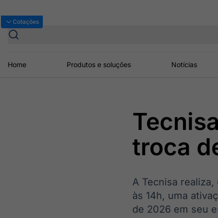
Bolsas
Gráficos
Cotações
Home
Produtos e soluções
Notícias
Plataformas
Tecnis
Broadcast
Prêmio Broadcast
Agências de
Prêmio Broadcast
Prêmio B
Sobre nós
Releases Broadcast
Releases
Branded 
comunicação
Analistas
Empresas
Proje
Broadcast+
Broadcast
troca d
Agro
O mercado
financeiro em
Tudo sobre o
tempo real
agronegócio
Soluções de Dados
A Tecnisa realiza
e Conteúdos
às 14h, uma ativaç
de 2026 em seu es
Broadcast
Broadcast