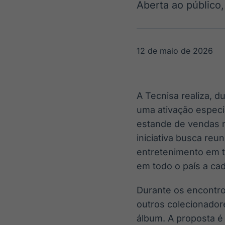
Aberta ao público,
OTC
Datafeed
Plataforma para
APIs para
negociação de
integração de
ativos
conteúdos e
Soluções de
dados
12 de maio de 2026
Tecnologia
Broadcast
Broadcast
Radar
Fundos
A Tecnisa realiza, 
Monitoramento
A melhor
inteligente de
plataforma para
uma ativação especi
notícias e
analisar fundos
estande de vendas n
conteúdos
de investimento
no Brasil
iniciativa busca reu
entretenimento em t
em todo o país a ca
Durante os encontros
outros colecionador
álbum. A proposta é