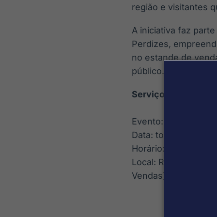
região e visitantes
A iniciativa faz pa
Perdizes, empreendi
no estande de vend
público.
Serviço:
Evento: Troca de Fi
Data: todos os sáb
Horário: das 10h às 
Local: Rua Marc Cha
Vendas) ? São Paulo