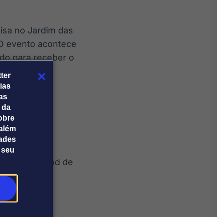
nisa no Jardim das
 O evento acontece
do para receber o
ter
ias
tas
 da
obre
além
dades
 seu
erdizes (Stand de