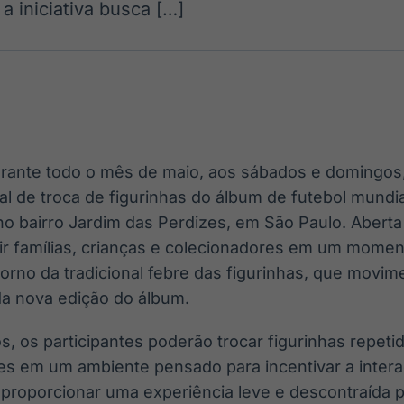
 a iniciativa busca […]
Ticker
Widgets
Wallboard
Curadoria
Cotações e
Componentes
Conteúdos e
Curadoria de
headlines de
para conteúdos e
dados para
conteúdos
notícias
funcionalidades
displays e telas
noticiosos
IA
BroadFast
Gestão de
Tokenização
Investimentos
de ativos
Em breve
Em breve
durante todo o mês de maio, aos sábados e domingos,
Em breve
Em breve
al de troca de figurinhas do álbum de futebol mund
o bairro Jardim das Perdizes, em São Paulo. Aberta 
nir famílias, crianças e colecionadores em um mome
orno da tradicional febre das figurinhas, que movim
da nova edição do álbum.
, os participantes poderão trocar figurinhas repet
es em um ambiente pensado para incentivar a intera
 proporcionar uma experiência leve e descontraída 