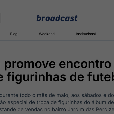
Moedas
Commodities
Blog
Weekend
Institucional
a promove encontro
roadcast
Content
ções
Broadcast
Broadcast
Broadcast
e figurinhas de fute
Político
Energia
White Label
Os bastidores da
O setor de
Plataforma para
política em
energia elétrica
conteúdos
tempo real
no Brasil
personalizados
, durante todo o mês de maio, aos sábados e d
ão especial de troca de figurinhas do álbum de
tande de vendas no bairro Jardim das Perdize
Broadcast
Broadcast
Broadcast
Broadcast