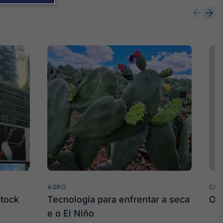
AGRO
CLI
stock
Tecnologia para enfrentar a seca
O 
e o El Niño