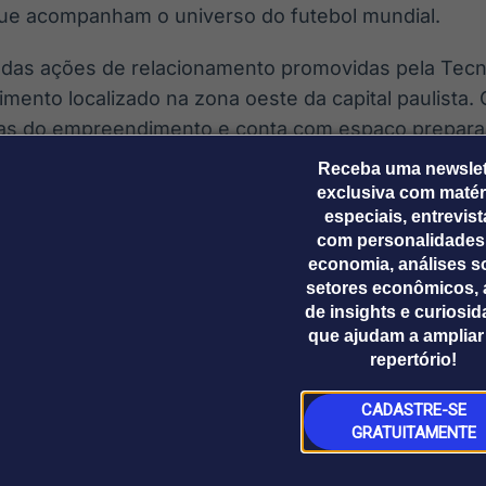
 que acompanham o universo do futebol mundial.
rte das ações de relacionamento promovidas pela Tec
mento localizado na zona oeste da capital paulista.
as do empreendimento e conta com espaço prepara
Receba uma newslet
exclusiva com matér
especiais, entrevis
com personalidades
economia, análises s
gurinhas 2026
setores econômicos, 
ados e domingos de maio
de insights e curiosi
14h
que ajudam a ampliar
repertório!
gall ? em frente ao Portão 2 do Parque Jardim das P
 (SP)
CADASTRE-SE
GRATUITAMENTE