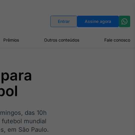
Indicadores
Conversor de Moedas
Entrar
Assine agora
Prêmios
Outros conteúdos
Fale conosco
 para
bol
omingos, das 10h
 futebol mundial
s, em São Paulo.