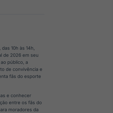
Crédito
Em breve
 das 10h às 14h,
ial de 2026 em seu
ao público, a
nto de convivência e
enta fãs do esporte
idas e conhecer
ção entre os fãs do
para moradores da