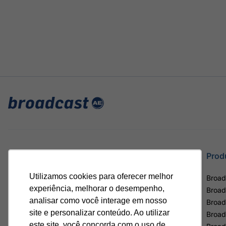
Site
Prod
Utilizamos cookies para oferecer melhor
Home
Broad
experiência, melhorar o desempenho,
Notícias
Broad
analisar como você interage em nosso
Termos de uso
Broad
site e personalizar conteúdo. Ao utilizar
Política de privacidade
Broad
este site, você concorda com o uso de