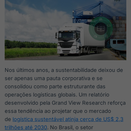
Broadcast
Broadcast
Ticker
Widgets
Cotações e
Componentes
headlines de
para conteúdos e
notícias
funcionalidades
Broadcast
Broadcast
Wallboard
Curadoria
Conteúdos e
Curadoria de
dados para
conteúdos
Nos últimos anos, a sustentabilidade deixou de
displays e telas
noticiosos
Soluções de
ser apenas uma pauta corporativa e se
Tecnologia
consolidou como parte estruturante das
Broadcast
Broadcast
operações logísticas globais. Um relatório
Radar
Fundos
desenvolvido pela Grand View Research reforça
Monitoramento
A melhor
essa tendência ao projetar que o mercado
inteligente de
plataforma para
notícias e
analisar fundos
de
logística sustentável atinja cerca de US$ 2,3
conteúdos
de investimento
trilhões até 2030
. No Brasil, o setor
no Brasil