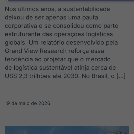
Broadcast
Broadcast
Político
Energia
Nos últimos anos, a sustentabilidade
Os bastidores da
O setor de
deixou de ser apenas uma pauta
política em
energia elétrica
corporativa e se consolidou como parte
tempo real
no Brasil
estruturante das operações logísticas
globais. Um relatório desenvolvido pela
Broadcast
Grand View Research reforça essa
White Label
tendência ao projetar que o mercado
Plataforma para
conteúdos
de logística sustentável atinja cerca de
personalizados
Soluções de Dados
US$ 2,3 trilhões até 2030. No Brasil, o […]
e Conteúdos
Broadcast
Broadcast
OTC
Datafeed
19 de maio de 2026
Plataforma para
APIs para
negociação de
integração de
ativos
conteúdos e
dados