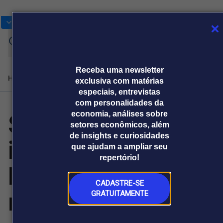
Bolsas
Gráficos
Moedas
Commoditie
Cotações
Assine
Entrar
agora
Receba uma newsletter
Home
Produtos e soluções
Notícias
Blog
Weekend
Institucional
Prêmi
exclusiva com matérias
especiais, entrevistas
com personalidades da
Sustentabilidade
economia, análises sobre
Plataformas
setores econômicos, além
Broadcast
Prêmio Broadcast
Agências de
Prêmio Broadcast
de insights e curiosidades
impulsiona
Sobre nós
Releases Broadcast
Releases
que ajudam a ampliar seu
comunicação
Analistas
Empresas
Broadcast+
Broadcast
repertório!
Agro
O mercado
logística global e
financeiro em
Tudo sobre o
tempo real
agronegócio
CADASTRE-SE
nacional
GRATUITAMENTE
Prêmio Broadcast
Branded Content
Projeções