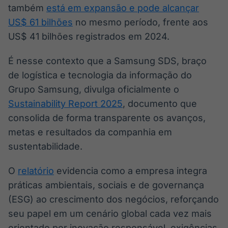
também
está em expansão e pode alcançar
IA
BroadFast
US$ 61 bilhões
no mesmo período, frente aos
Em breve
Em breve
US$ 41 bilhões registrados em 2024.
É nesse contexto que a Samsung SDS, braço
de logística e tecnologia da informação do
Gestão de
Tokenização
Grupo Samsung, divulga oficialmente o
Investimentos
de ativos
Sustainability Report 2025
, documento que
Em breve
Em breve
consolida de forma transparente os avanços,
metas e resultados da companhia em
sustentabilidade.
Crédito
O
relatório
evidencia como a empresa integra
Em breve
práticas ambientais, sociais e de governança
(ESG) ao crescimento dos negócios, reforçando
seu papel em um cenário global cada vez mais
orientado por inovação responsável, exigências