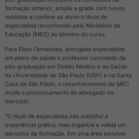
Broadcast
formação anterior, amplia a grade com novos
Ticker
módulos e confere ao aluno o título de
Cotações e
especialista reconhecido pelo Ministério da
headlines de
notícias
Educação (MEC) ao término do curso.
Para Elton Fernandes, advogado especialista
Broadcast
em plano de saúde e professor convidado da
Widgets
pós-graduação em Direito Médico e da Saúde
Componentes
para conteúdos e
na Universidade de São Paulo (USP) e na Santa
funcionalidades
Casa de São Paulo, o reconhecimento do MEC
muda o posicionamento do advogado no
Broadcast
mercado.
Wallboard
Conteúdos e
“O título de especialista não substitui a
dados para
displays e telas
experiência prática, mas organiza e valida um
percurso de formação. Em uma área sensível