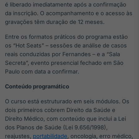
é liberado imediatamente após a confirmação
IA
da inscrição. O acompanhamento e o acesso às
Em breve
gravações têm duração de 12 meses.
Entre os formatos práticos do programa estão
os “Hot Seats” – sessões de análise de casos
reais conduzidas por Fernandes – e a “Sala
BroadFast
Secreta”, evento presencial fechado em São
Em breve
Paulo com data a confirmar.
Conteúdo programático
O curso está estruturado em seis módulos. Os
Gestão de
Investimentos
dois primeiros cobrem Direito da Saúde e
Em breve
Direito Médico, com conteúdo que inclui a Lei
dos Planos de Saúde (Lei 9.656/1998),
reajustes,
portabilidade
, oncologia, erro médico,