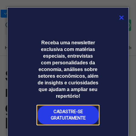
Bolsas
Gráficos
Moedas
Commoditie
Cotações
Assine
Entrar
agora
Receba uma newsletter
Home
Produtos e soluções
Notícias
Blog
Weekend
Institucional
Prêmi
exclusiva com matérias
especiais, entrevistas
com personalidades da
Summit lança
economia, análises sobre
Plataformas
setores econômicos, além
Broadcast
Prêmio Broadcast
Agências de
Prêmio Broadcast
de insights e curiosidades
mentoria e pós-
Sobre nós
Releases Broadcast
Releases
que ajudam a ampliar seu
comunicação
Analistas
Empresas
Broadcast+
repertório!
O mercado
graduação em
financeiro em
tempo real
CADASTRE-SE
Direito da Saúde
GRATUITAMENTE
Prêmio Broadcast
Branded Content
Projeções