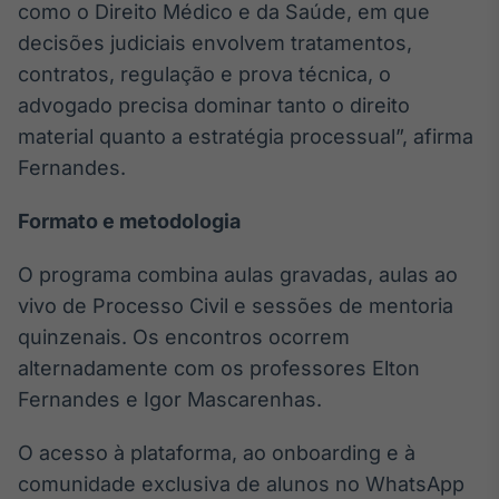
como o Direito Médico e da Saúde, em que
Broadcast
decisões judiciais envolvem tratamentos,
Curadoria
contratos, regulação e prova técnica, o
Curadoria de
conteúdos
advogado precisa dominar tanto o direito
noticiosos
Soluções de
material quanto a estratégia processual”, afirma
Tecnologia
Fernandes.
Broadcast
Formato e metodologia
Radar
Monitoramento
inteligente de
O programa combina aulas gravadas, aulas ao
notícias e
vivo de Processo Civil e sessões de mentoria
conteúdos
quinzenais. Os encontros ocorrem
Broadcast
alternadamente com os professores Elton
Fundos
Fernandes e Igor Mascarenhas.
A melhor
plataforma para
O acesso à plataforma, ao onboarding e à
analisar fundos
de investimento
comunidade exclusiva de alunos no WhatsApp
no Brasil