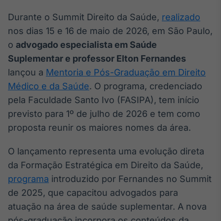
Broadcast
White Label
Durante o Summit Direito da Saúde,
realizado
Plataforma para
nos dias 15 e 16 de maio de 2026, em São Paulo,
conteúdos
o
advogado especialista em Saúde
personalizados
Soluções de Dados
Suplementar e professor Elton Fernandes
e Conteúdos
lançou a
Mentoria e Pós-Graduação em Direito
Broadcast
Médico e da Saúde
. O programa, credenciado
OTC
pela Faculdade Santo Ivo (FASIPA), tem início
Plataforma para
previsto para 1º de julho de 2026 e tem como
negociação de
ativos
proposta reunir os maiores nomes da área.
O lançamento representa uma evolução direta
Broadcast
da Formação Estratégica em Direito da Saúde,
Datafeed
programa
introduzido por Fernandes no Summit
APIs para
integração de
de 2025, que capacitou advogados para
conteúdos e
dados
atuação na área de saúde suplementar. A nova
pós-graduação incorpora os conteúdos da