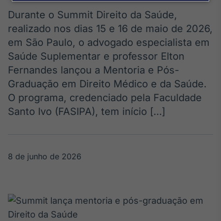
Broadcast
Agro
Durante o Summit Direito da Saúde,
Tudo sobre o
realizado nos dias 15 e 16 de maio de 2026,
agronegócio
em São Paulo, o advogado especialista em
Saúde Suplementar e professor Elton
Fernandes lançou a Mentoria e Pós-
Broadcast
Graduação em Direito Médico e da Saúde.
Político
O programa, credenciado pela Faculdade
Os bastidores da
política em
Santo Ivo (FASIPA), tem início […]
tempo real
Broadcast
8 de junho de 2026
Energia
O setor de
energia elétrica
no Brasil