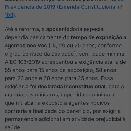
Broadcast
Previdência de 2019 (Emenda Constitucional nº
Curadoria
103)
.
Curadoria de
conteúdos
Até a reforma, a aposentadoria especial
noticiosos
Soluções de
dependia basicamente do
tempo de exposição a
Tecnologia
agentes nocivos
(15, 20 ou 25 anos, conforme
Broadcast
o grau de risco da atividade), sem idade mínima.
Radar
A EC 103/2019 acrescentou a exigência etária de
Monitoramento
55 anos para 15 anos de exposição, 58 anos
inteligente de
notícias e
para 20 anos e 60 anos para 25 anos. Essa
conteúdos
exigência foi
declarada inconstitucional
: para a
maioria dos ministros, impor idade mínima a
Broadcast
Fundos
quem trabalha exposto a agentes nocivos
A melhor
contraria a finalidade do benefício, por exigir a
plataforma para
permanência adicional em atividade prejudicial à
analisar fundos
de investimento
saúde.
no Brasil