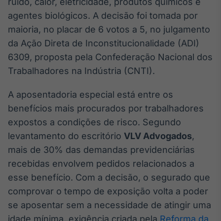
ruído, calor, eletricidade, produtos químicos e
Broadcast
agentes biológicos. A decisão foi tomada por
Ticker
maioria, no placar de 6 votos a 5, no julgamento
Cotações e
headlines de
da Ação Direta de Inconstitucionalidade (ADI)
notícias
6309, proposta pela Confederação Nacional dos
Trabalhadores na Indústria (CNTI).
Broadcast
Widgets
A aposentadoria especial está entre os
Componentes
benefícios mais procurados por trabalhadores
para conteúdos e
expostos a condições de risco. Segundo
funcionalidades
levantamento do escritório
VLV Advogados
,
mais de 30% das demandas previdenciárias
Broadcast
recebidas envolvem pedidos relacionados a
Wallboard
esse benefício. Com a decisão, o segurado que
Conteúdos e
dados para
comprovar o tempo de exposição volta a poder
displays e telas
se aposentar sem a necessidade de atingir uma
idade mínima, exigência criada pela
Reforma da