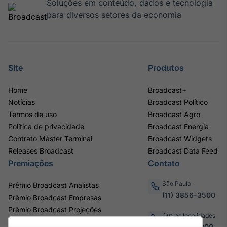
Soluções em conteúdo, dados e tecnologia
para diversos setores da economia
Site
Produtos
Home
Broadcast+
Notícias
Broadcast Político
Termos de uso
Broadcast Agro
Política de privacidade
Broadcast Energia
Contrato Máster Terminal
Broadcast Widgets
Releases Broadcast
Broadcast Data Feed
Premiações
Contato
São Paulo
Prêmio Broadcast Analistas
(11) 3856-3500
Prêmio Broadcast Empresas
Prêmio Broadcast Projeções
Outras localidades
0800.011.3000