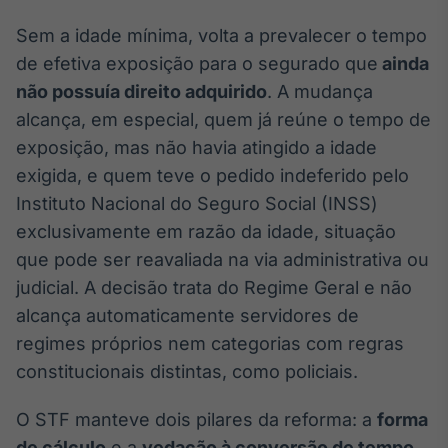
IA
Sem a idade mínima, volta a prevalecer o tempo
Em breve
de efetiva exposição para o segurado que
ainda
não possuía direito adquirido
. A mudança
alcança, em especial, quem já reúne o tempo de
exposição, mas não havia atingido a idade
exigida, e quem teve o pedido indeferido pelo
BroadFast
Em breve
Instituto Nacional do Seguro Social (INSS)
exclusivamente em razão da idade, situação
que pode ser reavaliada na via administrativa ou
judicial. A decisão trata do Regime Geral e não
alcança automaticamente servidores de
Gestão de
regimes próprios nem categorias com regras
Investimentos
constitucionais distintas, como policiais.
Em breve
O STF manteve dois pilares da reforma: a
forma
de cálculo
e a
vedação à conversão de tempo