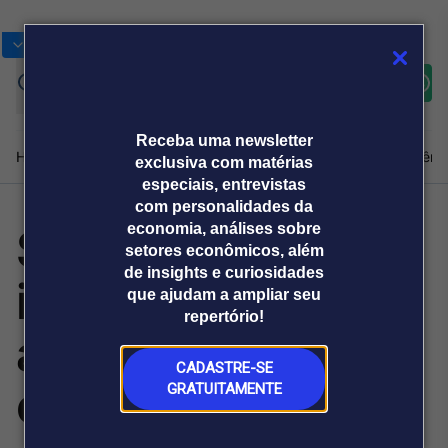
Bolsas
Gráficos
Moedas
Commoditie
Cotações
Assine
Entrar
agora
Receba uma newsletter
Home
Produtos e soluções
Notícias
Blog
Weekend
Institucional
Prêmi
exclusiva com matérias
especiais, entrevistas
com personalidades da
STF derruba
economia, análises sobre
Plataformas
setores econômicos, além
Broadcast
Prêmio Broadcast
Agências de
Prêmio Broadcast
de insights e curiosidades
idade mínima da
Sobre nós
Releases Broadcast
Releases
que ajudam a ampliar seu
comunicação
Analistas
Empresas
Broadcast+
repertório!
O mercado
aposentadoria
financeiro em
tempo real
CADASTRE-SE
especial
GRATUITAMENTE
Prêmio Broadcast
Branded Content
Projeções