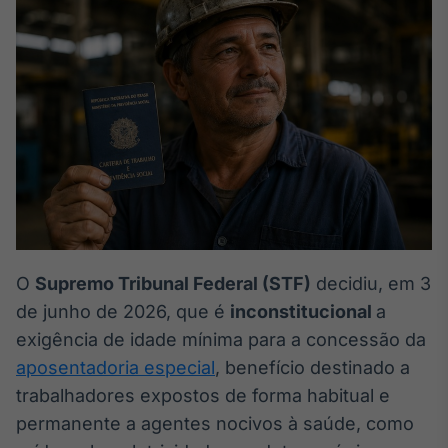
Broadcast
White Label
Plataforma para
conteúdos
personalizados
Soluções de Dados
e Conteúdos
Broadcast
OTC
Plataforma para
negociação de
ativos
O
Supremo Tribunal Federal (STF)
decidiu, em 3
de junho de 2026, que é
inconstitucional
a
Broadcast
Datafeed
exigência de idade mínima para a concessão da
APIs para
aposentadoria especial
, benefício destinado a
integração de
trabalhadores expostos de forma habitual e
conteúdos e
dados
permanente a agentes nocivos à saúde, como