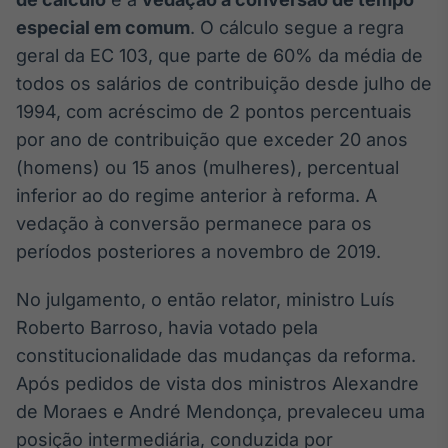
especial em comum
. O cálculo segue a regra
Tokenização
de ativos
geral da EC 103, que parte de 60% da média de
Em breve
todos os salários de contribuição desde julho de
1994, com acréscimo de 2 pontos percentuais
por ano de contribuição que exceder 20 anos
(homens) ou 15 anos (mulheres), percentual
Crédito
inferior ao do regime anterior à reforma. A
Em breve
vedação à conversão permanece para os
períodos posteriores a novembro de 2019.
No julgamento, o então relator, ministro Luís
Roberto Barroso, havia votado pela
constitucionalidade das mudanças da reforma.
Após pedidos de vista dos ministros Alexandre
de Moraes e André Mendonça, prevaleceu uma
posição intermediária, conduzida por