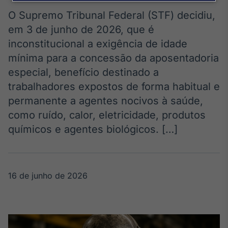
Broadcast
Agro
O Supremo Tribunal Federal (STF) decidiu,
Tudo sobre o
em 3 de junho de 2026, que é
agronegócio
inconstitucional a exigência de idade
mínima para a concessão da aposentadoria
especial, benefício destinado a
Broadcast
trabalhadores expostos de forma habitual e
Político
permanente a agentes nocivos à saúde,
Os bastidores da
política em
como ruído, calor, eletricidade, produtos
tempo real
químicos e agentes biológicos. […]
Broadcast
Energia
16 de junho de 2026
O setor de
energia elétrica
no Brasil