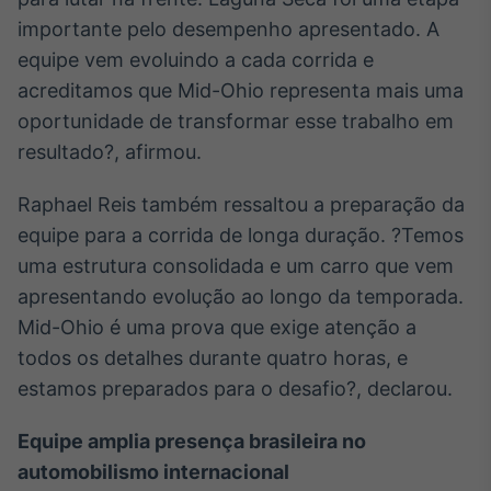
importante pelo desempenho apresentado. A
IA
Em breve
equipe vem evoluindo a cada corrida e
acreditamos que Mid-Ohio representa mais uma
oportunidade de transformar esse trabalho em
resultado?, afirmou.
BroadFast
Raphael Reis também ressaltou a preparação da
Em breve
equipe para a corrida de longa duração. ?Temos
uma estrutura consolidada e um carro que vem
apresentando evolução ao longo da temporada.
Mid-Ohio é uma prova que exige atenção a
todos os detalhes durante quatro horas, e
Gestão de
Investimentos
estamos preparados para o desafio?, declarou.
Em breve
Equipe amplia presença brasileira no
automobilismo internacional