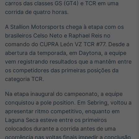
carros das classes GS (GT4) e TCR em uma
Broadcast
corrida de quatro horas.
Ticker
Cotações e
headlines de
A Stallion Motorsports chega à etapa com os
notícias
brasileiros Celso Neto e Raphael Reis no
comando do CUPRA León VZ TCR #77. Desde a
Broadcast
abertura da temporada, em Daytona, a equipe
Widgets
vem registrando resultados que a mantêm entre
Componentes
os competidores das primeiras posições da
para conteúdos e
funcionalidades
categoria TCR.
Na etapa inaugural do campeonato, a equipe
Broadcast
conquistou a pole position. Em Sebring, voltou a
Wallboard
apresentar ritmo competitivo, enquanto em
Conteúdos e
dados para
Laguna Seca esteve entre os primeiros
displays e telas
colocados durante a corrida antes de uma
ocorrência nas voltas finais impedir a conclusão