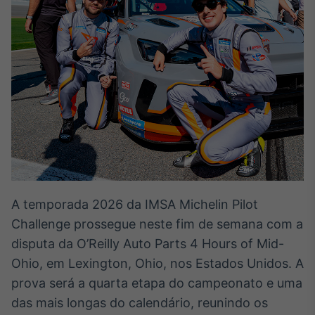
Broadcast
White Label
Plataforma para
conteúdos
personalizados
Soluções de Dados
e Conteúdos
Broadcast
OTC
Plataforma para
negociação de
ativos
A temporada 2026 da IMSA Michelin Pilot
Broadcast
Challenge prossegue neste fim de semana com a
Datafeed
disputa da O’Reilly Auto Parts 4 Hours of Mid-
APIs para
Ohio, em Lexington, Ohio, nos Estados Unidos. A
integração de
conteúdos e
prova será a quarta etapa do campeonato e uma
dados
das mais longas do calendário, reunindo os