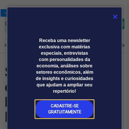
Bolsas
Gráficos
Moedas
Commoditie
Cotações
Assine
Entrar
agora
Receba uma newsletter
Home
Produtos e soluções
Notícias
Blog
Weekend
Institucional
Prêmi
exclusiva com matérias
especiais, entrevistas
com personalidades da
Stallion disputa
economia, análises sobre
Plataformas
setores econômicos, além
Broadcast
Prêmio Broadcast
Agências de
Prêmio Broadcast
de insights e curiosidades
etapa de quatro
Sobre nós
Releases Broadcast
Releases
que ajudam a ampliar seu
comunicação
Analistas
Empresas
Broadcast+
repertório!
O mercado
horas da IMSA e
financeiro em
tempo real
CADASTRE-SE
Mid Ohio
GRATUITAMENTE
Prêmio Broadcast
Branded Content
Projeções