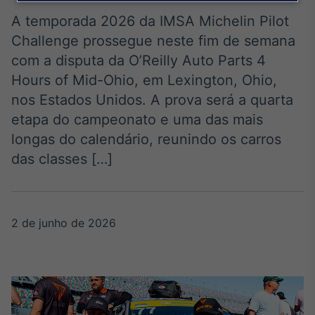
Broadcast
Agro
A temporada 2026 da IMSA Michelin Pilot
Tudo sobre o
Challenge prossegue neste fim de semana
agronegócio
com a disputa da O’Reilly Auto Parts 4
Hours of Mid-Ohio, em Lexington, Ohio,
nos Estados Unidos. A prova será a quarta
Broadcast
etapa do campeonato e uma das mais
Político
longas do calendário, reunindo os carros
Os bastidores da
política em tempo
das classes […]
real
Broadcast
2 de junho de 2026
Energia
O setor de
energia elétrica
no Brasil