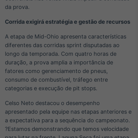
Broadcast
da prova.
Curadoria
Curadoria de
Corrida exigirá estratégia e gestão de recursos
conteúdos
noticiosos
Soluções de
A etapa de Mid-Ohio apresenta características
Tecnologia
diferentes das corridas sprint disputadas ao
longo da temporada. Com quatro horas de
Broadcast
Radar
duração, a prova amplia a importância de
Monitoramento
fatores como gerenciamento de pneus,
inteligente de
consumo de combustível, tráfego entre
notícias e
conteúdos
categorias e execução de pit stops.
Broadcast
Celso Neto destacou o desempenho
Fundos
apresentado pela equipe nas etapas anteriores e
A melhor
a expectativa para a sequência do campeonato.
plataforma para
analisar fundos
?Estamos demonstrando que temos velocidade
de investimento
para lutar na frente. Laguna Seca foi uma etapa
no Brasil