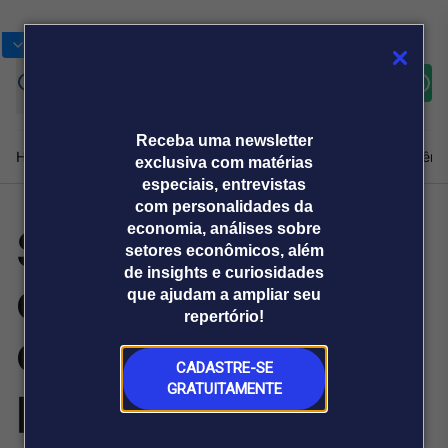
Bolsas
Gráficos
Moedas
Commoditie
Cotações
Assine
Entrar
agora
Receba uma newsletter
Home
Produtos e soluções
Notícias
Blog
Weekend
Institucional
Prêmi
exclusiva com matérias
especiais, entrevistas
com personalidades da
Socorro a
economia, análises sobre
Plataformas
setores econômicos, além
Broadcast
Prêmio Broadcast
Agências de
Prêmio Broadcast
de insights e curiosidades
empresas aéreas
Sobre nós
Releases Broadcast
Releases
que ajudam a ampliar seu
comunicação
Analistas
Empresas
Broadcast+
repertório!
O mercado
é estratégico
financeiro em
tempo real
CADASTRE-SE
para o turismo
GRATUITAMENTE
Prêmio Broadcast
Branded Content
Projeções