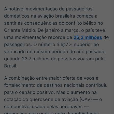
Broadcast
White Label
A notável movimentação de passageiros
Plataforma para
domésticos na aviação brasileira começa a
conteúdos
sentir as consequências do conflito bélico no
personalizados
Soluções de Dados
Oriente Médio. De janeiro a março, o país teve
e Conteúdos
uma movimentação recorde de
25,2 milhões
de
Broadcast
passageiros. O número é 6,17% superior ao
OTC
verificado no mesmo período do ano passado,
Plataforma para
quando 23,7 milhões de pessoas voaram pelo
negociação de
ativos
Brasil.
A combinação entre maior oferta de voos e
Broadcast
fortalecimento de destinos nacionais contribuiu
Datafeed
para o cenário positivo. Mas o aumento na
APIs para
integração de
cotação do querosene de aviação (QAV) — o
conteúdos e
dados
combustível usado pelas aeronaves —,
provocado pela guerra entre Israel/Estados