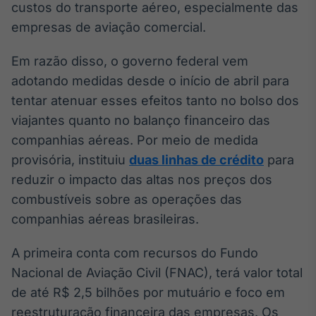
custos do transporte aéreo, especialmente das
Broadcast
empresas de aviação comercial.
Curadoria
Curadoria de
conteúdos
Em razão disso, o governo federal vem
noticiosos
Soluções de
adotando medidas desde o início de abril para
Tecnologia
tentar atenuar esses efeitos tanto no bolso dos
viajantes quanto no balanço financeiro das
Broadcast
companhias aéreas. Por meio de medida
Radar
Monitoramento
provisória, instituiu
duas linhas de crédito
para
inteligente de
reduzir o impacto das altas nos preços dos
notícias e
conteúdos
combustíveis sobre as operações das
companhias aéreas brasileiras.
Broadcast
Fundos
A primeira conta com recursos do Fundo
A melhor
Nacional de Aviação Civil (FNAC), terá valor total
plataforma para
analisar fundos
de até R$ 2,5 bilhões por mutuário e foco em
de investimento
reestruturação financeira das empresas. Os
no Brasil