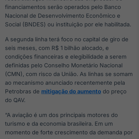
financiamentos serão operados pelo Banco
IA
Nacional de Desenvolvimento Econômico e
Em breve
Social (BNDES) ou instituição por ele habilitada.
A segunda linha terá foco no capital de giro de
seis meses, com R$ 1 bilhão alocado, e
BroadFast
condições financeiras e elegibilidade a serem
Em breve
definidas pelo Conselho Monetário Nacional
(CMN), com risco da União. As linhas se somam
ao mecanismo anunciado recentemente pela
Petrobras de
mitigação do aumento
do preço
do QAV.
Gestão de
Investimentos
“A aviação é um dos principais motores do
Em breve
turismo e da economia brasileira. Em um
momento de forte crescimento da demanda por