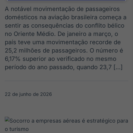
Broadcast
Agro
A notável movimentação de passageiros
Tudo sobre o
domésticos na aviação brasileira começa a
agronegócio
sentir as consequências do conflito bélico
no Oriente Médio. De janeiro a março, o
país teve uma movimentação recorde de
Broadcast
25,2 milhões de passageiros. O número é
Político
6,17% superior ao verificado no mesmo
Os bastidores da
política em
período do ano passado, quando 23,7 […]
tempo real
Broadcast
22 de junho de 2026
Energia
O setor de
energia elétrica
no Brasil