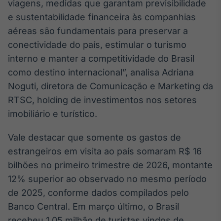
viagens, medidas que garantam previsibilidade
Tokenização
e sustentabilidade financeira às companhias
de ativos
aéreas são fundamentais para preservar a
Em breve
conectividade do país, estimular o turismo
interno e manter a competitividade do Brasil
como destino internacional”, analisa Adriana
Noguti, diretora de Comunicação e Marketing da
Crédito
RTSC, holding de investimentos nos setores
Em breve
imobiliário e turístico.
Vale destacar que somente os gastos de
estrangeiros em visita ao país somaram R$ 16
bilhões no primeiro trimestre de 2026, montante
12% superior ao observado no mesmo período
de 2025, conforme dados compilados pelo
Banco Central. Em março último, o Brasil
recebeu 1,05 milhão de turistas vindos de