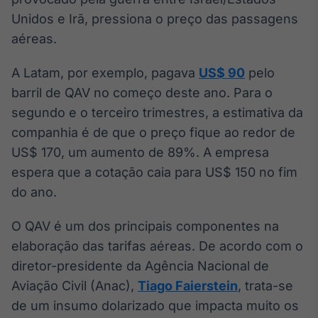
Broadcast
Unidos e Irã, pressiona o preço das passagens
Ticker
aéreas.
Cotações e
headlines de
notícias
A Latam, por exemplo, pagava
US$ 90
pelo
barril de QAV no começo deste ano. Para o
segundo e o terceiro trimestres, a estimativa da
Broadcast
companhia é de que o preço fique ao redor de
Widgets
US$ 170, um aumento de 89%. A empresa
Componentes
para conteúdos e
espera que a cotação caia para US$ 150 no fim
funcionalidades
do ano.
Broadcast
O QAV é um dos principais componentes na
Wallboard
elaboração das tarifas aéreas. De acordo com o
Conteúdos e
diretor-presidente da Agência Nacional de
dados para
displays e telas
Aviação Civil (Anac),
Tiago Faierstein
, trata-se
de um insumo dolarizado que impacta muito os