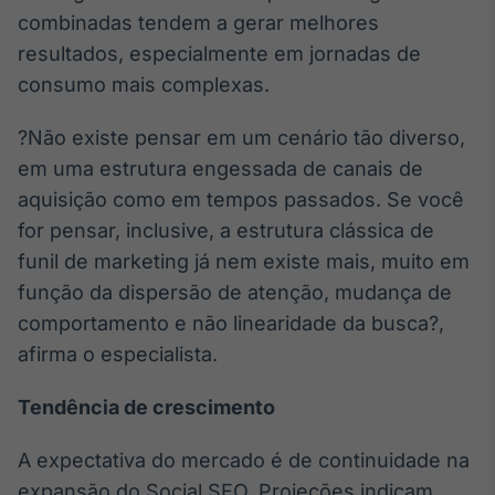
combinadas tendem a gerar melhores
Tokenização
resultados, especialmente em jornadas de
de ativos
consumo mais complexas.
Em breve
?Não existe pensar em um cenário tão diverso,
em uma estrutura engessada de canais de
Crédito
aquisição como em tempos passados. Se você
Em breve
for pensar, inclusive, a estrutura clássica de
funil de marketing já nem existe mais, muito em
função da dispersão de atenção, mudança de
comportamento e não linearidade da busca?,
afirma o especialista.
Tendência de crescimento
A expectativa do mercado é de continuidade na
expansão do Social SEO. Projeções indicam