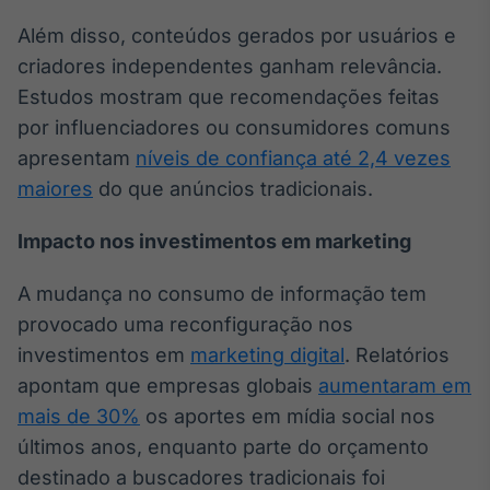
Broadcast
Além disso, conteúdos gerados por usuários e
Curadoria
criadores independentes ganham relevância.
Curadoria de
conteúdos
Estudos mostram que recomendações feitas
noticiosos
Soluções de
por influenciadores ou consumidores comuns
Tecnologia
apresentam
níveis de confiança até 2,4 vezes
maiores
do que anúncios tradicionais.
Broadcast
Radar
Impacto nos investimentos em marketing
Monitoramento
inteligente de
notícias e
A mudança no consumo de informação tem
conteúdos
provocado uma reconfiguração nos
investimentos em
marketing digital
. Relatórios
Broadcast
Fundos
apontam que empresas globais
aumentaram em
A melhor
mais de 30%
os aportes em mídia social nos
plataforma para
últimos anos, enquanto parte do orçamento
analisar fundos
de investimento
destinado a buscadores tradicionais foi
no Brasil