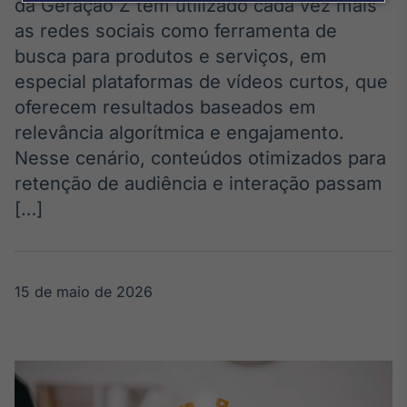
Broadcast
da Geração Z têm utilizado cada vez mais
Agro
as redes sociais como ferramenta de
Tudo sobre o
busca para produtos e serviços, em
agronegócio
especial plataformas de vídeos curtos, que
oferecem resultados baseados em
relevância algorítmica e engajamento.
Broadcast
Nesse cenário, conteúdos otimizados para
Político
retenção de audiência e interação passam
Os bastidores da
política em
[…]
tempo real
Broadcast
15 de maio de 2026
Energia
O setor de
energia elétrica
no Brasil