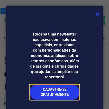
Bolsas
Gráficos
Moedas
Commoditie
Cotações
Assine
Entrar
agora
Receba uma newsletter
Home
Produtos e soluções
Notícias
Blog
Weekend
Institucional
Prêmi
exclusiva com matérias
especiais, entrevistas
com personalidades da
Social SEO muda
economia, análises sobre
Plataformas
setores econômicos, além
Broadcast
Prêmio Broadcast
Agências de
Prêmio Broadcast
de insights e curiosidades
consumo e
Sobre nós
Releases Broadcast
Releases
que ajudam a ampliar seu
comunicação
Analistas
Empresas
Broadcast+
repertório!
O mercado
marketing digital
financeiro em
tempo real
CADASTRE-SE
GRATUITAMENTE
Prêmio Broadcast
Estudos recentes mostram que usuários
Branded Content
Projeções