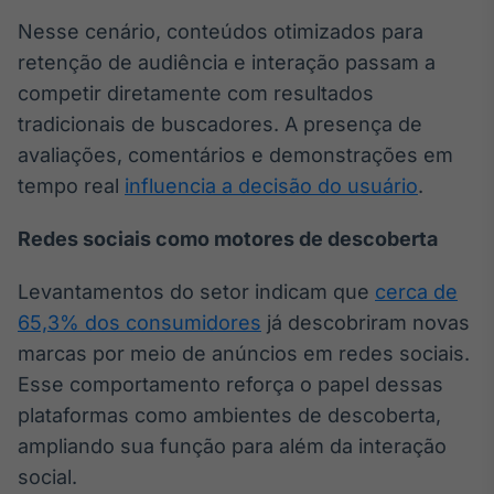
Broadcast
Nesse cenário, conteúdos otimizados para
Ticker
retenção de audiência e interação passam a
Cotações e
headlines de
competir diretamente com resultados
notícias
tradicionais de buscadores. A presença de
avaliações, comentários e demonstrações em
Broadcast
tempo real
influencia a decisão do usuário
.
Widgets
Componentes
Redes sociais como motores de descoberta
para conteúdos e
funcionalidades
Levantamentos do setor indicam que
cerca de
65,3% dos consumidores
já descobriram novas
Broadcast
marcas por meio de anúncios em redes sociais.
Wallboard
Esse comportamento reforça o papel dessas
Conteúdos e
plataformas como ambientes de descoberta,
dados para
displays e telas
ampliando sua função para além da interação
social.