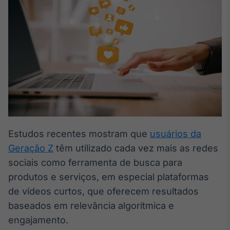
Broadcast
White Label
Plataforma para
conteúdos
personalizados
Soluções de Dados
e Conteúdos
Broadcast
OTC
Plataforma para
negociação de
ativos
Estudos recentes mostram que
usuários da
Geração Z
têm utilizado cada vez mais as redes
Broadcast
sociais como ferramenta de busca para
Datafeed
produtos e serviços, em especial plataformas
APIs para
de vídeos curtos, que oferecem resultados
integração de
conteúdos e
baseados em relevância algorítmica e
dados
engajamento.