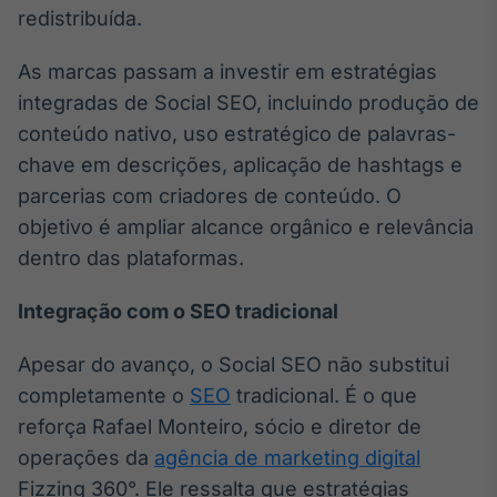
redistribuída.
IA
Em breve
As marcas passam a investir em estratégias
integradas de Social SEO, incluindo produção de
conteúdo nativo, uso estratégico de palavras-
chave em descrições, aplicação de hashtags e
parcerias com criadores de conteúdo. O
BroadFast
Em breve
objetivo é ampliar alcance orgânico e relevância
dentro das plataformas.
Integração com o SEO tradicional
Gestão de
Apesar do avanço, o Social SEO não substitui
Investimentos
completamente o
SEO
tradicional. É o que
Em breve
reforça Rafael Monteiro, sócio e diretor de
operações da
agência de marketing digital
Fizzing 360°. Ele ressalta que estratégias