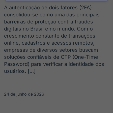
Broadcast
Agro
A autenticação de dois fatores (2FA)
Tudo sobre o
consolidou-se como uma das principais
agronegócio
barreiras de proteção contra fraudes
digitais no Brasil e no mundo. Com o
crescimento constante de transações
Broadcast
online, cadastros e acessos remotos,
Político
empresas de diversos setores buscam
Os bastidores da
política em
soluções confiáveis de OTP (One-Time
tempo real
Password) para verificar a identidade dos
usuários. […]
Broadcast
Energia
O setor de
energia elétrica
24 de junho de 2026
no Brasil