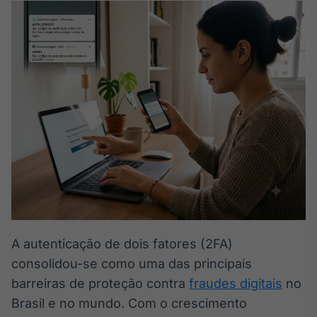
Broadcast
White Label
Plataforma para
conteúdos
personalizados
Soluções de Dados
e Conteúdos
Broadcast
OTC
Plataforma para
negociação de
ativos
Broadcast
Datafeed
A autenticação de dois fatores (2FA)
APIs para
consolidou-se como uma das principais
integração de
conteúdos e
barreiras de proteção contra
fraudes digitais
no
dados
Brasil e no mundo. Com o crescimento