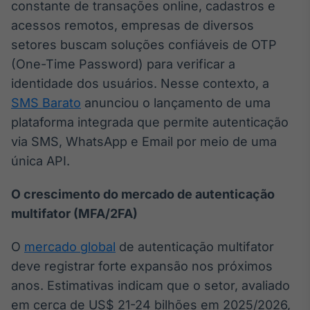
constante de transações online, cadastros e
Broadcast
acessos remotos, empresas de diversos
Ticker
Cotações e
setores buscam soluções confiáveis de OTP
headlines de
(One-Time Password) para verificar a
notícias
identidade dos usuários. Nesse contexto, a
SMS Barato
anunciou o lançamento de uma
Broadcast
plataforma integrada que permite autenticação
Widgets
via SMS, WhatsApp e Email por meio de uma
Componentes
para conteúdos e
única API.
funcionalidades
O crescimento do mercado de autenticação
multifator (MFA/2FA)
Broadcast
Wallboard
O
mercado global
de autenticação multifator
Conteúdos e
dados para
deve registrar forte expansão nos próximos
displays e telas
anos. Estimativas indicam que o setor, avaliado
em cerca de US$ 21-24 bilhões em 2025/2026,