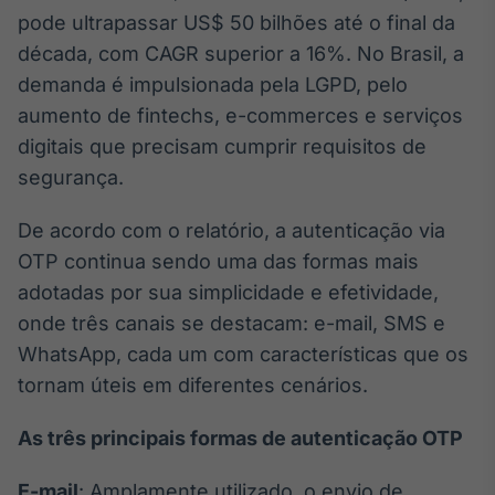
Broadcast
pode ultrapassar US$ 50 bilhões até o final da
Curadoria
década, com CAGR superior a 16%. No Brasil, a
Curadoria de
demanda é impulsionada pela LGPD, pelo
conteúdos
noticiosos
aumento de fintechs, e-commerces e serviços
Soluções de
digitais que precisam cumprir requisitos de
Tecnologia
segurança.
Broadcast
Radar
De acordo com o relatório, a autenticação via
Monitoramento
OTP continua sendo uma das formas mais
inteligente de
notícias e
adotadas por sua simplicidade e efetividade,
conteúdos
onde três canais se destacam: e-mail, SMS e
WhatsApp, cada um com características que os
Broadcast
Fundos
tornam úteis em diferentes cenários.
A melhor
plataforma para
As três principais formas de autenticação OTP
analisar fundos
de investimento
E-mail
: Amplamente utilizado, o envio de
no Brasil