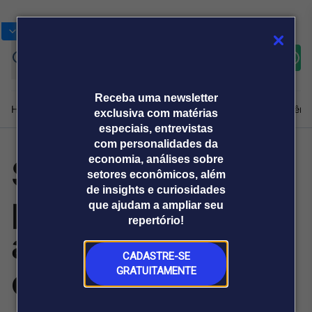
Bolsas
Gráficos
Moedas
Commoditie
Cotações
Assine
Entrar
agora
Receba uma newsletter
Home
Produtos e soluções
Notícias
Blog
Weekend
Institucional
Prêmi
exclusiva com matérias
especiais, entrevistas
com personalidades da
SMS Barato lança
economia, análises sobre
Plataformas
setores econômicos, além
Broadcast
Prêmio Broadcast
Agências de
Prêmio Broadcast
de insights e curiosidades
plataforma de
Sobre nós
Releases Broadcast
Releases
que ajudam a ampliar seu
comunicação
Analistas
Empresas
Broadcast+
repertório!
O mercado
autenticação 2FA
financeiro em
tempo real
CADASTRE-SE
com WhatsApp
GRATUITAMENTE
Prêmio Broadcast
Branded Content
Projeções