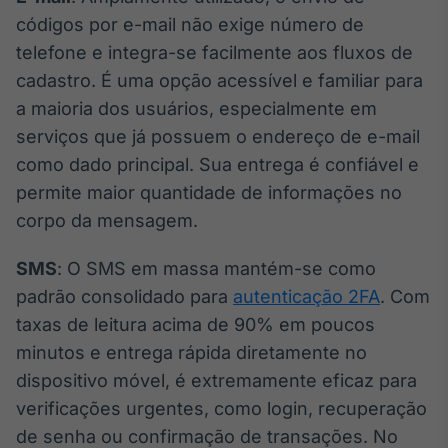
códigos por e-mail não exige número de
IA
Em breve
telefone e integra-se facilmente aos fluxos de
cadastro. É uma opção acessível e familiar para
a maioria dos usuários, especialmente em
serviços que já possuem o endereço de e-mail
como dado principal. Sua entrega é confiável e
BroadFast
permite maior quantidade de informações no
Em breve
corpo da mensagem.
SMS
: O SMS em massa mantém-se como
padrão consolidado para
autenticação 2FA
. Com
taxas de leitura acima de 90% em poucos
Gestão de
Investimentos
minutos e entrega rápida diretamente no
Em breve
dispositivo móvel, é extremamente eficaz para
verificações urgentes, como login, recuperação
de senha ou confirmação de transações. No