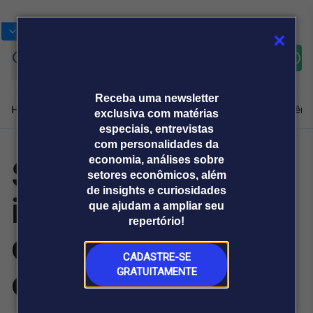
Bolsas
Gráficos
Moedas
Commoditie
Cotações
Assine
Entrar
agora
Receba uma newsletter
Home
Produtos e soluções
Notícias
Blog
Weekend
Institucional
Prêmi
exclusiva com matérias
especiais, entrevistas
com personalidades da
Shield Security
economia, análises sobre
Plataformas
setores econômicos, além
Broadcast
Prêmio Broadcast
Agências de
Prêmio Broadcast
de insights e curiosidades
investe em novas
Sobre nós
Releases Broadcast
Releases
que ajudam a ampliar seu
comunicação
Analistas
Empresas
Broadcast+
repertório!
O mercado
diretorias
financeiro em
tempo real
CADASTRE-SE
estratégicas
GRATUITAMENTE
Prêmio Broadcast
Branded Content
Projeções