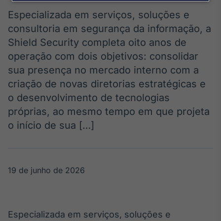
Broadcast
Agro
Especializada em serviços, soluções e
Tudo sobre o
consultoria em segurança da informação, a
agronegócio
Shield Security completa oito anos de
operação com dois objetivos: consolidar
sua presença no mercado interno com a
Broadcast
criação de novas diretorias estratégicas e
Político
o desenvolvimento de tecnologias
Os bastidores da
política em
próprias, ao mesmo tempo em que projeta
tempo real
o início de sua […]
Broadcast
Energia
19 de junho de 2026
O setor de
energia elétrica
no Brasil
Especializada em serviços, soluções e