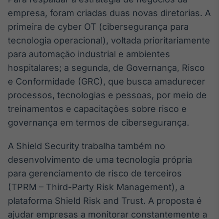
Broadcast
empresa, foram criadas duas novas diretorias. A
Curadoria
primeira de cyber OT (cibersegurança para
Curadoria de
tecnologia operacional), voltada prioritariamente
conteúdos
noticiosos
Soluções de
para automação industrial e ambientes
Tecnologia
hospitalares; a segunda, de Governança, Risco
e Conformidade (GRC), que busca amadurecer
Broadcast
processos, tecnologias e pessoas, por meio de
Radar
treinamentos e capacitações sobre risco e
Monitoramento
inteligente de
governança em termos de cibersegurança.
notícias e
conteúdos
A Shield Security trabalha também no
Broadcast
desenvolvimento de uma tecnologia própria
Fundos
para gerenciamento de risco de terceiros
A melhor
(TPRM – Third-Party Risk Management), a
plataforma para
plataforma Shield Risk and Trust. A proposta é
analisar fundos
de investimento
ajudar empresas a monitorar constantemente a
no Brasil