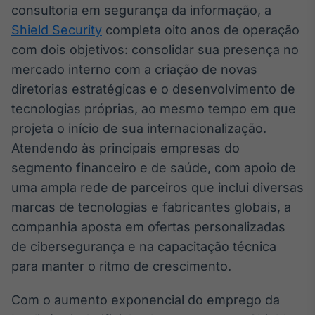
Broadcast
consultoria em segurança da informação, a
White Label
Shield Security
completa oito anos de operação
Plataforma para
com dois objetivos: consolidar sua presença no
conteúdos
personalizados
Soluções de Dados
mercado interno com a criação de novas
e Conteúdos
diretorias estratégicas e o desenvolvimento de
tecnologias próprias, ao mesmo tempo em que
Broadcast
projeta o início de sua internacionalização.
OTC
Atendendo às principais empresas do
Plataforma para
negociação de
segmento financeiro e de saúde, com apoio de
ativos
uma ampla rede de parceiros que inclui diversas
marcas de tecnologias e fabricantes globais, a
Broadcast
companhia aposta em ofertas personalizadas
Datafeed
de cibersegurança e na capacitação técnica
APIs para
para manter o ritmo de crescimento.
integração de
conteúdos e
dados
Com o aumento exponencial do emprego da