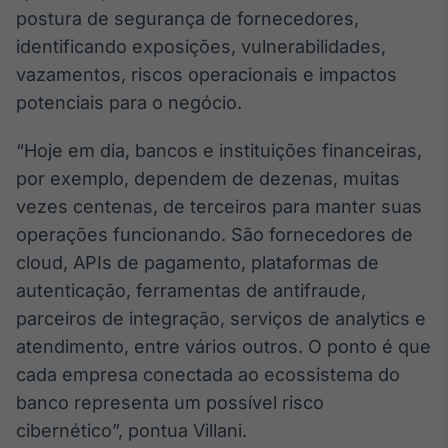
postura de segurança de fornecedores,
IA
identificando exposições, vulnerabilidades,
Em breve
vazamentos, riscos operacionais e impactos
potenciais para o negócio.
“Hoje em dia, bancos e instituições financeiras,
BroadFast
por exemplo, dependem de dezenas, muitas
Em breve
vezes centenas, de terceiros para manter suas
operações funcionando. São fornecedores de
cloud, APIs de pagamento, plataformas de
autenticação, ferramentas de antifraude,
parceiros de integração, serviços de analytics e
Gestão de
atendimento, entre vários outros. O ponto é que
Investimentos
cada empresa conectada ao ecossistema do
Em breve
banco representa um possível risco
cibernético”, pontua Villani.