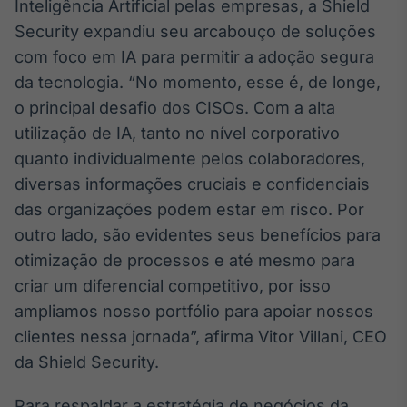
Inteligência Artificial pelas empresas, a Shield
Broadcast
Security expandiu seu arcabouço de soluções
Ticker
com foco em IA para permitir a adoção segura
Cotações e
headlines de
da tecnologia. “No momento, esse é, de longe,
notícias
o principal desafio dos CISOs. Com a alta
utilização de IA, tanto no nível corporativo
Broadcast
quanto individualmente pelos colaboradores,
Widgets
diversas informações cruciais e confidenciais
Componentes
das organizações podem estar em risco. Por
para conteúdos e
funcionalidades
outro lado, são evidentes seus benefícios para
otimização de processos e até mesmo para
criar um diferencial competitivo, por isso
Broadcast
Wallboard
ampliamos nosso portfólio para apoiar nossos
Conteúdos e
clientes nessa jornada”, afirma Vitor Villani, CEO
dados para
da Shield Security.
displays e telas
Para respaldar a estratégia de negócios da